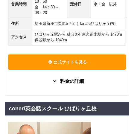
18：50
営業時間
定休日
水・金 以外
金 14：30～
08：20
住所
埼玉県新座市栗原5-7-2（Hanareひばりヶ丘内）
ひばりヶ丘駅から 徒歩8分 東久留米駅から 1470m
アクセス
保谷駅から 1940m
公式サイトを見る
料金の詳細
グループレッスン
子供向け
ハーツこ
5,700
ども英会
円(税込) / 月
coneri英会話スクール ひばりヶ丘校
話
回数：4 / 1セッション50分