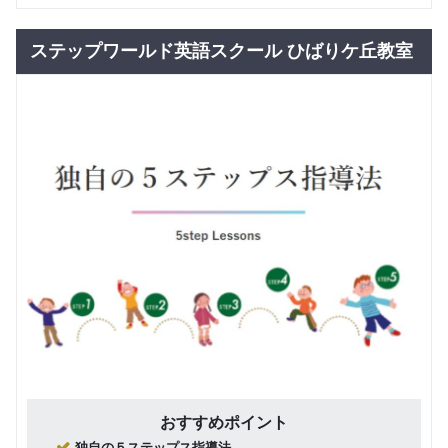
こども英
グループレッスン
子供向け
会話オン
9,900
円(税込) / 月
ラインコ
ステップワールド英語スクール ひばりケ丘教室
ース
回数：4 / 1セッション50分
大人英会
グループレッスン
社会人向け
日常英会話
話オンラ
10,010
円(税込) / 月
インコー
ス
回数：4 / 1セッション50分
帰国子女
グループレッスン
英会話オ
10,450
円(税込) / 月
ンライン
コース
回数：4 / 1セッション50分
グループレッスン
子供向け
子供英会
9,900
話通学コ
円(税込) / 月
ース
回数：4 / 1セッション80分
グループレッスン
社会人向け
日常英会話
大人英会
10,010
話通学コ
円(税込) / 月
おすすめポイント
ース
回数：4 / 1セッション50分
独自の５ステップス指導法