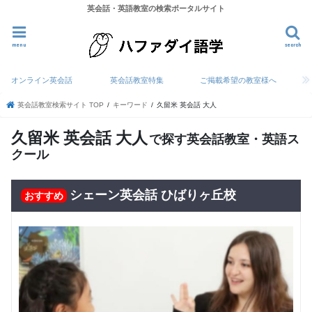
英会話・英語教室の検索ポータルサイト
menu
search
オンライン英会話
英会話教室特集
ご掲載希望の教室様へ
英会話教室検索サイト TOP
キーワード
久留米 英会話 大人
久留米 英会話 大人
で探す英会話教室・英語ス
クール
シェーン英会話 ひばりヶ丘校
おすすめ