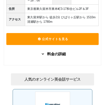
～18：00
住所
東京都東久留米市東本町3-17和合ビル2F＆3F
東久留米駅から 徒歩2分 ひばりヶ丘駅から 1510m
アクセス
清瀬駅から 1780m
公式サイトを見る
料金の詳細
グループレッスン
子供向け
One Two
8,800
円(税込) / 月
Kids !!
回数：4 / 1セッション50分
人気のオンライン英会話サービス
グループレッスン
幼稚園生
8,400
円(税込) / 月
クラス
回数：4 / 1セッション50分