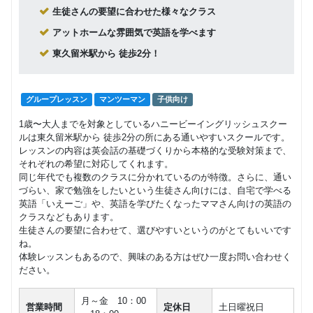
ループレ
生徒さんの要望に合わせた様々なクラス
ッスン
回数：4 / 1セッション50分
アットホームな雰囲気で英語を学べます
キッズコ
マンツーマン
子供向け
東久留米駅から 徒歩2分！
ース pら
16,000
円(税込) / 月
伊部―と
レッスン
回数：4 / 1セッション50分
グループレッスン
マンツーマン
子供向け
1歳〜大人までを対象としているハニービーイングリッシュスクー
ルは東久留米駅から 徒歩2分の所にある通いやすいスクールです。
レッスンの内容は英会話の基礎づくりから本格的な受験対策まで、
それぞれの希望に対応してくれます。
同じ年代でも複数のクラスに分かれているのが特徴。さらに、通い
づらい、家で勉強をしたいという生徒さん向けには、自宅で学べる
英語「いえーご」や、英語を学びたくなったママさん向けの英語の
クラスなどもあります。
生徒さんの要望に合わせて、選びやすいというのがとてもいいです
ね。
体験レッスンもあるので、興味のある方はぜひ一度お問い合わせく
ださい。
月～金 10：00
営業時間
定休日
土日曜祝日