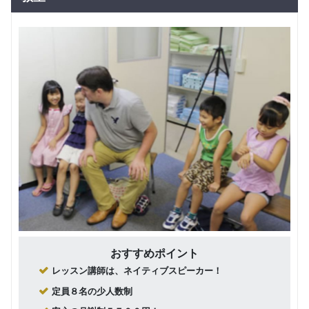
グループレッスン
子供向け
Kinder
6,600
円(税込) / 月
Class
回数：4 / 1セッション40分
グループレッスン
子供向け
Basic
11,550
Class（初級
円(税込) / 月
クラス）1,2
回数：4 / 1セッション75分
グループレッスン
子供向け
Basic Class
15,400
(初級クラス)
円(税込) / 月
３～
回数：4 / 1セッション100分
グループレッスン
子供向け
Intermediate
18,700
Class（中級
円(税込) / 月
クラス）
回数：4 / 1セッション100分
おすすめポイント
レッスン講師は、ネイティブスピーカー！
グループレッスン
子供向け
Advanced
19,800
定員８名の少人数制
Class（上級
円(税込) / 月
クラス）