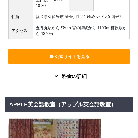
～6年生)
18:30
月謝制 少
住所
福岡県久留米市 新合川1-2-1 ゆめタウン久留米2F
人数レッ
スン(コン
グループレッスン
子供向け
五郎丸駅から 980m 宮の陣駅から 1100m 櫛原駅か
ビ)(小学校
アクセス
ら 1340m
7,700
1・2年生)
円(税込) / 月
(小学校
回数：4 / 1セッション50分
3・4年生)
(小学校5
公式サイトを見る
～6年生)
日本人講
マンツーマン
英検
師月謝制
料金の詳細
26,400
個人レッ
円(税込) / 月
スン(5級
回数：4 / 1セッション50分
固定プラ
グループレッスン
～2級)
ングルー
10,000
円(税込) / 月
プレッス
APPLE英会話教室（アップル英会話教室）
月謝制 個
マンツーマン
英検
ン
回数：4 / 1セッション40分
人レッス
19,800
ン(5級～2
円(税込) / 月
固定プラ
マンツーマン
級)(コン
回数：4 / 1セッション50分
ンマンツ
ビ)
22,222
円(税込) / 月
ーマンレ
ッスン
回数：4 / 1セッション40分
月謝制 少