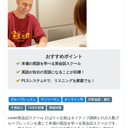
おすすめポイント
本場の英語を学べる英会話スクール
英語が自分の言語になることが目標！
PLSシステム®で、リスニングを家庭でも！
グループレッスン
マンツーマン
オンライン可
日常会話・旅行
子供向け
TOEIC対策
英検対策
coneri英会話スクール ひばりヶ丘校はネイティブ講師との少人数グ
ループレッスンを通じて本場の英語を学べる英会話スクールです。