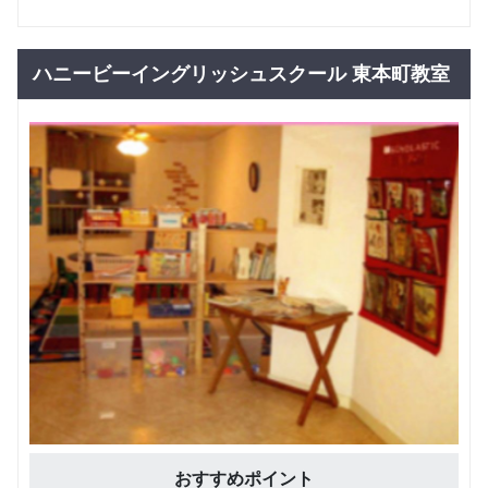
一般コー
グループレッスン
社会人向け
ス グル
10,000
円(税込) / 月
ープレッ
ハニービーイングリッシュスクール 東本町教室
スン
回数：4 / 1セッション50分
一般コー
マンツーマン
社会人向け
ス プラ
20,000
円(税込) / 月
イベート
レッスン
回数：4 / 1セッション50分
中高生コ
グループレッスン
ース グ
8,400
円(税込) / 月
ループレ
ッスン
回数：4 / 1セッション50分
中高生コ
マンツーマン
ース プ
18,000
ライベー
円(税込) / 月
トレッス
回数：4 / 1セッション50分
ン
キッズコ
グループレッスン
子供向け
ース グ
8,000
おすすめポイント
円(税込) / 月