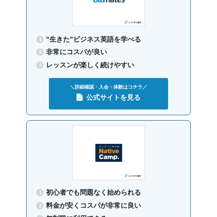
グループレッスン
子供向け
小学生ク
8,900
円(税込) / 月
ラス
回数：4 / 1セッション50分
"生きた"ビジネス英語を学べる
非常にコスパが良い
グループレッスン
中学生ク
8,900
レッスンが楽しく続けやすい
円(税込) / 月
ラス
回数：4 / 1セッション50分
＼詳細確認・入会・体験はコチラ／
公式サイトを見る
マンツーマン
プライベ
22,000
ートレッ
円(税込) / 月
スン
回数：4 / 1セッション50分
グループレッスン
セミプラ
15,730
イベート
円(税込) / 月
レッスン
回数：4 / 1セッション50分
初心者でも問題なく始められる
料金が安くコスパが非常に良い