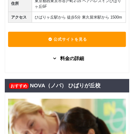
東京都西東京市谷戸町2-15 ペアパレスインひばり
住所
ヶ丘6F
アクセス
ひばりヶ丘駅から 徒歩5分 東久留米駅から 1500m
公式サイトを見る
料金の詳細
ネイティ
マンツーマン
日常英会話
ビジネス英語
TOEIC
ブ講師に
旅行
よる 個人
NOVA（ノバ） ひばりが丘校
おすすめ
29,150
レッスン
円(税込) / 月
（月謝
回数：4 / 1セッション40分
制）
ネイティ
マンツーマン
日常英会話
ビジネス英語
TOEIC
ブ講師に
旅行
よる 個人
143,000
レッスン
円(税込) / 総額
（回数