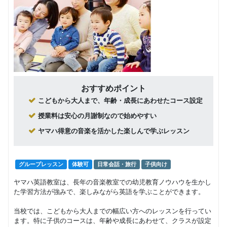
回数：4 / 1セッション50分
グループレッスン
子供向け
17,600
中学生
円(税込) / 月
回数：4 / 1セッション120分
マンツーマン
大学受
26,400
円(税込) / 月
おすすめポイント
験/TOEFL/TOEIC
回数：4 / 1セッション120分
こどもから大人まで、年齢・成長にあわせたコース設定
授業料は安心の月謝制なので始めやすい
マンツーマン
社会人向け
18,700
ヤマハ得意の音楽を活かした楽しんで学ぶレッスン
英会話（大人）
円(税込) / 月
回数：4 / 1セッション50分
グループレッスン
体験可
日常会話・旅行
子供向け
グループレッスン
社会人向け
15,400
英会話（大人）
円(税込) / 月
ヤマハ英語教室は、長年の音楽教室での幼児教育ノウハウを生かし
た学習方法が強みで、楽しみながら英語を学ぶことができます。
回数：4 / 1セッション50分
当校では、こどもから大人までの幅広い方へのレッスンを行ってい
ます。特に子供のコースは、年齢や成長にあわせて、クラスが設定