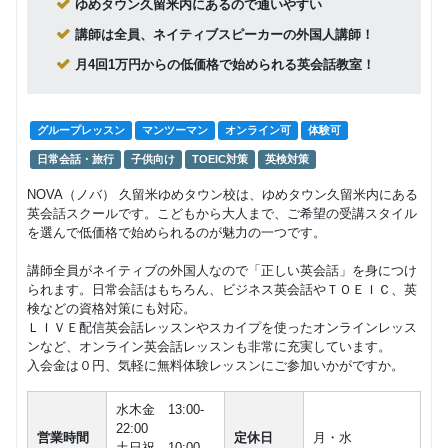
ープレッ
ゆめタウン久留米内にあるので通いやすい
ブ講師月
マンツーマン
英検
スン
回数：8 / 1セッション40分
謝制 個人
講師は全員、ネイティブスピーカーの外国人講師！
28,050
円(税込) / 月
レッスン/
フリープ
グループレッスン
月4回1万円からの低価格で始められる英会話教室！
中学生｜
回数：4 / 1セッション40分
ラングル
28,000
英検®対策
円(税込) / 月
ープレッ
スン
回数：12 / 1セッション40分
日本人講
グループレッスン
マンツーマン
オンライン可
体験可
師月謝制
フリープ
マンツーマン
日常会話・旅行
子供向け
TOEIC対策
英検対策
個人レッ
ランマン
マンツーマン
子供向け
28,000
スン(小学
円(税込) / 月
ツーマン
26,400
NOVA（ノバ） 久留米ゆめタウン校は、ゆめタウン久留米内にある
校1・2年
円(税込) / 月
レッスン
回数：4 / 1セッション40分
英会話スクールです。こどもから大人まで、ご希望の受講スタイル
生)(小学校
回数：4 / 1セッション50分
を選んで低価格で始められるのが魅力の一つです。
3・4年生)
フリープ
マンツーマン
(小学校5
ランマン
50,000
～6年生)
講師全員がネイティブの外国人なので「正しい英会話」を身につけ
円(税込) / 月
ツーマン
られます。日常会話はもちろん、ビジネス英会話やＴＯＥＩＣ、英
レッスン
回数：8 / 1セッション40分
月謝制 個
検などの資格対策にも対応。
人レッス
ＬＩＶＥ配信英会話レッスンやスカイプを使ったオンラインレッス
フリープ
マンツーマン
ン(コンビ)
ンなど、オンライン英会話レッスンも非常に充実しています。
マンツーマン
子供向け
ランマン
70,000
(小学校
入会金は０円、気軽に無料体験レッスンにご参加いかがですか。
円(税込) / 月
ツーマン
19,800
1・2年生)
円(税込) / 月
レッスン
回数：12 / 1セッション40分
(小学校
回数：4 / 1セッション50分
水木金 13:00‐
3・4年生)
22:00
(小学校5
営業時間
定休日
月・水
土日祝 10:00-