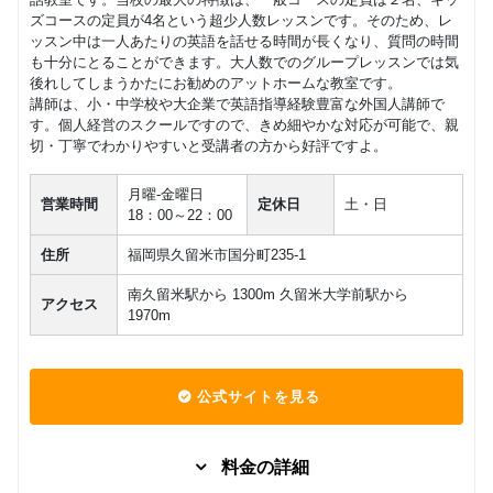
レッスン
回数：8 / 1セッション40分
ズコースの定員が4名という超少人数レッスンです。そのため、レ
ッスン中は一人あたりの英語を話せる時間が長くなり、質問の時間
フリープ
マンツーマン
も十分にとることができます。大人数でのグループレッスンでは気
ランマン
70,000
後れしてしまうかたにお勧めのアットホームな教室です。
円(税込) / 月
ツーマン
講師は、小・中学校や大企業で英語指導経験豊富な外国人講師で
レッスン
回数：4 / 1セッション40分
す。個人経営のスクールですので、きめ細やかな対応が可能で、親
切・丁寧でわかりやすいと受講者の方から好評ですよ。
月曜-金曜日
営業時間
定休日
土・日
18：00～22：00
住所
福岡県久留米市国分町235-1
南久留米駅から 1300m 久留米大学前駅から
アクセス
1970m
公式サイトを見る
料金の詳細