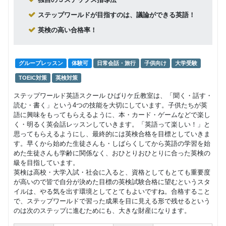
グループレッスン
ステップワールドが目指すのは、議論ができる英語！
帰国子女
10,450
通学コー
円(税込) / 月
英検の高い合格率！
ス
回数：4 / 1セッション50分
マンツーマン
TOEIC
英検
グループレッスン
体験可
日常会話・旅行
子供向け
大学受験
プライベ
28,000
ートレッ
円(税込) / 月
TOEIC対策
英検対策
スン
回数：4 / 1セッション50分
ステップワールド英語スクール ひばりケ丘教室は、「聞く・話す・
読む・書く」という4つの技能を大切にしています。子供たちが英
語に興味をもってもらえるように、本・カード・ゲームなどで楽し
く・明るく英会話レッスンしていきます。「英語って楽しい！」と
思ってもらえるようにし、最終的には英検合格を目標としていきま
す。早くから始めた生徒さんも・しばらくしてから英語の学習を始
めた生徒さんも学齢に関係なく、おひとりおひとりに合った英検の
級を目指しています。
英検は高校・大学入試・社会に入ると、資格としてもとても重要度
が高いので皆で自分が決めた目標の英検試験合格に望むというスタ
イルは、やる気を出す環境としてとてもよいですね。合格すること
で、ステップワールドで習った成果を目に見える形で残せるという
のは次のステップに進むためにも、大きな財産になります。