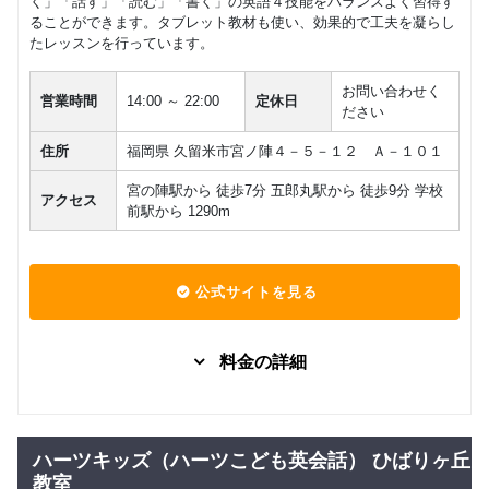
く」「話す」「読む」「書く」の英語４技能をバランスよく習得す
ることができます。タブレット教材も使い、効果的で工夫を凝らし
たレッスンを行っています。
お問い合わせく
営業時間
14:00 ～ 22:00
定休日
ださい
住所
福岡県 久留米市宮ノ陣４－５－１２ Ａ－１０１
宮の陣駅から 徒歩7分 五郎丸駅から 徒歩9分 学校
アクセス
前駅から 1290m
公式サイトを見る
料金の詳細
グループレッスン
子供向け
6,050
Baby Class
円(税込) / 月
ハーツキッズ（ハーツこども英会話） ひばりヶ丘
回数：4 / 1セッション30分
教室