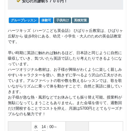
回数：4 / 1セッション100分
安心の月謝制５７００円！
グループレッスン
社会人向け
大人英会話ク
8,250
グループレッスン
体験可
子供向け
英検対策
円(税込) / 月
ラス
回数：4 / 1セッション60分
ハーツキッズ（ハーツこども英会話） ひばりヶ丘教室は、ひばりヶ
丘駅から 徒歩8分にある、幼児・小学生・大人のための英会話教室
グループレッスン
子供向け
です。
イングリッシ
8,250
ュクラブハウ
円(税込) / 月
ス
早い時期に英語に触れれば触れるほど、日本語と同じように自然に
回数：4 / 1セッション120分
吸収していき、気づいたら英語で話したり考えたりできるようにな
っています。
ハーツオリジナル教材は、お子様が興味がわくように楽しく親しみ
やすいキャラクターを使い、飽きずに学べるよう沢山の工夫がされ
ています。アルファベットの歌や数を数えるレッスンでは、歌を歌
いながらリズムに乗って体を動かすことで、自然と英語に接してい
きます。
お子様が急な熱・風邪などでお休みしても振り替え可能。授業料が
無駄になってしまうこともありません。また会場を借りて、週数回
だけ開校することでコストを抑え、月謝は5700円ととてもリーズナ
ブルなのも魅力です！
水 14：00～