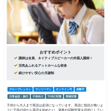
回数：20 / 1セッション40分
制）
ネイティ
マンツーマン
日常英会話
ビジネス英語
TOEIC
ブ講師に
旅行
よる 個人
264,000
レッスン
円(税込) / 総額
（回数
回数：40 / 1セッション40分
制）
ネイティ
マンツーマン
日常英会話
ビジネス英語
TOEIC
ブ講師に
おすすめポイント
旅行
よる 個人
484,000
講師は全員、ネイティブスピーカーの外国人講師！
レッスン
円(税込) / 総額
（回数
回数：80 / 1セッション40分
活気あふれるアットホームな校舎
制）
続けやすい安心の月謝制
ネイティ
グループレッスン
日常英会話
ブ講師に
15,950
よる 少人
円(税込) / 月
グループレッスン
マンツーマン
オンライン可
体験可
数レッス
回数：4 / 1セッション50分
ン
日常会話・旅行
子供向け
TOEIC対策
英検対策
ネイティ
グループレッスン
日常英会話
子供から大人まで英語は必須になっています。英語に抵抗が無いよ
ブ講師に
うに子供の頃から英語を始めたい、資格や試験対策を目的にしてい