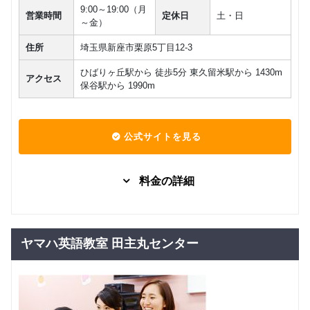
9:00～19:00（月
営業時間
定休日
土・日
～金）
住所
埼玉県新座市栗原5丁目12-3
ひばりヶ丘駅から 徒歩5分 東久留米駅から 1430m
アクセス
保谷駅から 1990m
公式サイトを見る
料金の詳細
グループレッスン
子供向け
8,800
幼児
円(税込) / 月
ヤマハ英語教室 田主丸センター
回数：4 / 1セッション50分
グループレッスン
子供向け
8,800
小学生
円(税込) / 月