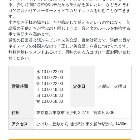
8,800
円(税込) / 月
よる アフ
る、少し時間に余裕が出来たから英会話を習いたい、などそれぞれ
タヌーン
回数：4 / 1セッション50分
目的に合わせてオーダーメイドでカリキュラムを組むことができま
す。
日本人講
マンツーマン
TOEIC
英検
小さなお子様の場合は、ただ暗記して覚えるというのではなく、英
師による
26,400
語圏の子供たちが学ぶのと同じように、音と文のルールを勉強する
円(税込) / 月
個人レッ
事で英語力を高めます。
スン
回数：4 / 1セッション50分
通常の日常英会話からビジネス英会話、資格対策まで、講師全員が
ネイティブの外国人なので「正しい英会話」を身につけられます。
ネイティ
無料体験レッスンもあるので、興味のある方はぜひ一度お問い合わ
ブ講師月
せください。
謝制 少人
グループレッスン
子供向け
数レッス
10,450
水 13:00-22:00
ン (2～3
円(税込) / 月
木 13:00-22:00
才)(年少)
回数：4 / 1セッション40分
金 13:00-22:00
(年中・年
営業時間
定休日
月曜日、火曜日
長)(小学校
土 10:00-18:30
1・2年生)
日 10:00-18:30
祝 10:00-18:30
ネイティ
住所
東京都西東京市 谷戸町3-27-9 宮園ビル3F
ブ講師月
謝制 少人
グループレッスン
子供向け
アクセス
ひばりヶ丘駅から 徒歩3分 東久留米駅から 1450m
数レッス
11,000
円(税込) / 月
ン(小学校
3・4年生)
回数：4 / 1セッション50分