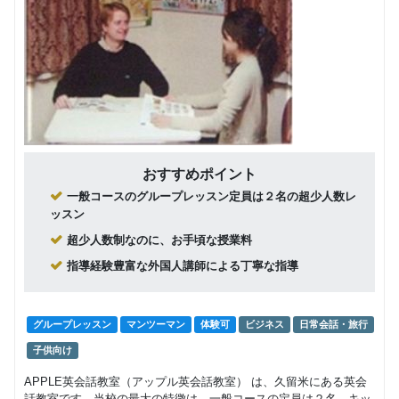
グループレッスン
英検
人数レッ
8,800
フリープ
グループレッスン
スン(5級
円(税込) / 月
ラングル
～3級)(コ
10,000
回数：4 / 1セッション50分
円(税込) / 月
ープレッ
ンビ)
スン
回数：4 / 1セッション40分
マンツーマン
英検
英検®一次
フリープ
グループレッスン
87,450
直前演習
円(税込) / 総額
ラングル
19,000
(5級～2級)
円(税込) / 総額
ープレッ
回数：12 / 1セッション50分
スン
回数：8 / 1セッション40分
おすすめポイント
英検®一次
マンツーマン
英検
フリープ
一般コースのグループレッスン定員は２名の超少人数レ
グループレッスン
直前演習
66,000
円(税込) / 総額
ラングル
ッスン
(5級～2級)
28,000
円(税込) / 総額
ープレッ
(コンビ)
回数：12 / 1セッション50分
超少人数制なのに、お手頃な授業料
スン
回数：12 / 1セッション40分
マンツーマン
英検
指導経験豊富な外国人講師による丁寧な指導
英検®二次
フリープ
マンツーマン
29,150
面接対策
円(税込) / 総額
ランマン
28,000
(3級～2級)
円(税込) / 月
ツーマン
回数：4 / 1セッション50分
グループレッスン
マンツーマン
体験可
ビジネス
日常会話・旅行
レッスン
回数：4 / 1セッション40分
英検®二次
マンツーマン
英検
子供向け
フリープ
マンツーマン
面接対策
22,000
円(税込) / 総額
ランマン
(3級～2級)
50,000
APPLE英会話教室（アップル英会話教室） は、久留米にある英会
円(税込) / 月
ツーマン
(コンビ)
回数：4 / 1セッション50分
話教室です。当校の最大の特徴は、一般コースの定員は２名、キッ