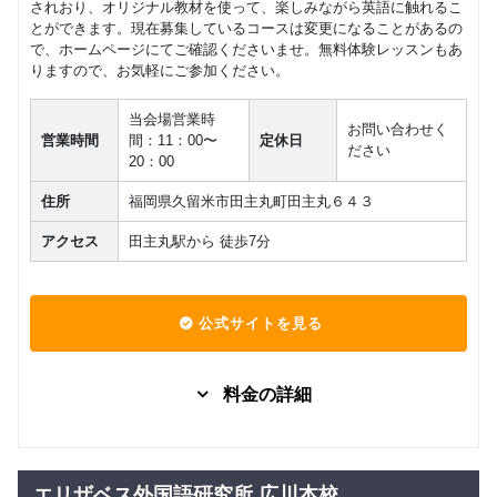
されおり、オリジナル教材を使って、楽しみながら英語に触れるこ
とができます。現在募集しているコースは変更になることがあるの
で、ホームページにてご確認くださいませ。無料体験レッスンもあ
りますので、お気軽にご参加ください。
当会場営業時
お問い合わせく
営業時間
間：11：00〜
定休日
ださい
20：00
住所
福岡県久留米市田主丸町田主丸６４３
アクセス
田主丸駅から 徒歩7分
公式サイトを見る
料金の詳細
グループレッスン
子供向け
えいご★デ
3,850
ビュー（０
円(税込) / 月
エリザベス外国語研究所 広川本校