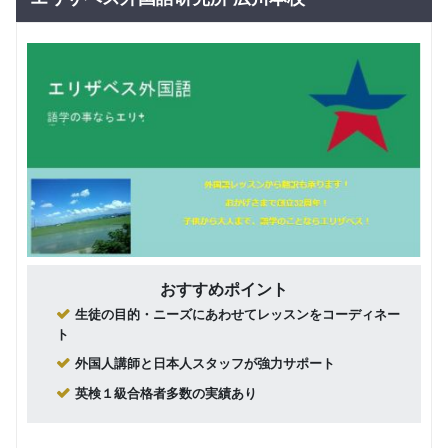
歳）
回数：3 / 1セッション45分
グループレッスン
子供向け
えいごでい
5,280
っしょ（１
円(税込) / 月
歳）
回数：3 / 1セッション50分
グループレッスン
子供向け
リズムポケ
5,280
ット（２
円(税込) / 月
歳）
回数：3 / 1セッション50分
グループレッスン
子供向け
ポップコー
5,280
ントーク
円(税込) / 月
（３歳）
おすすめポイント
回数：3 / 1セッション50分
生徒の目的・ニーズにあわせてレッスンをコーディネー
TALKids
グループレッスン
子供向け
ト
トーキッズ
7,480
円(税込) / 月
外国人講師と日本人スタッフが強力サポート
（４～５歳
児）
回数：4 / 1セッション50分
英検１級合格者多数の実績あり
グループレッスン
子供向け
英語でコミ
ュニケーシ