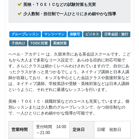
英検・ＴＯＥＩＣなどの試験対策も充実
少人数制・担任制で一人ひとりにきめ細やかな指導
グループレッスン
マンツーマン
体験可
ビジネス
日常会話・旅行
子供向け
TOEIC対策
英検対策
ヘール・アカデミー は、久留米市にある英会話スクールです。こど
もから大人まで多彩なコース設定で、あらゆる目的に対応可能で
す。さらにクラスは細かくレベルわけされていますので、自分にあ
ったクラスがきっと見つかるでしょう。ネイティブ講師と日本人講
師が在籍しており、キッズを中心とした会話クラスや面接対策など
は、ネイティブ講師。学校英語や受験・英検対策などは日本人講師
というように、それぞれに最適なレッスンを行います。
英検・ＴＯＥＩＣ・就職対策などのコースも充実していますよ。個
別レッスンまたは少人数のグループレッスンで、かつ担任制なの
で、一人ひとりにきめ細やかな指導が可能です。
受付時間 14:00
営業時間
定休日
日曜 祝祭日
～21:00