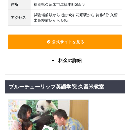
住所
福岡県久留米市津福本町255-9
試験場前駅から 徒歩4分 花畑駅から 徒歩6分 久留
アクセス
米高校前駅から 840m
公式サイトを見る
料金の詳細
料金は直
グループレッスン
接お問い
0
円(税込) / 月
合わせく
ブルーチューリップ英語学院 久留米教室
ださい
回数：0 / 1セッション0分