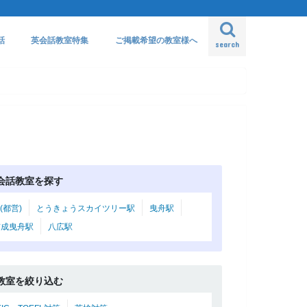
話
英会話教室特集
ご掲載希望の教室様へ
search
会話教室を探す
(都営)
とうきょうスカイツリー駅
曳舟駅
京成曳舟駅
八広駅
教室を絞り込む