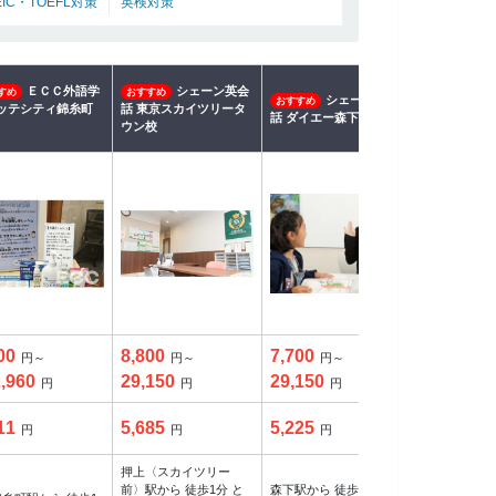
EIC・TOEFL対策
英検対策
ＥＣＣ外語学
シェーン英会
すめ
おすすめ
シェーン英会
NO
おすすめ
おすすめ
ッテシティ錦糸町
話 東京スカイツリータ
話 ダイエー森下校
バ） 錦糸町校
ウン校
00
8,800
7,700
10,000
円～
円～
円～
円
,960
29,150
29,150
70,000
円
円
円
円
11
5,685
5,225
4,563
円
円
円
円
押上〈スカイツリー
前〉駅から 徒歩1分 と
森下駅から 徒歩3分 菊
錦糸町駅から 