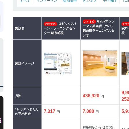
すべて
マンツーマン
短期集中
ビジネス
子供向け
TO
Gabaマンツ
おすすめ
ロゼッタスト
おすすめ
おす
ーマン英会話（ガバ）
施設名
ーン・ラーニングセン
院ロ
錦糸町ラーニングスタ
ター 錦糸町校
校
ジオ
施設イメージ
9,9
436,920
月謝
-
円
252
1レッスンあたり
7,317
7,080
5,9
円
円
の平均料金
錦糸町駅から 徒歩3分