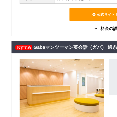
公式サイト
料金の
マンツーマン
社会人向け
ビジネス英語
短期集中プラン（ビ
Gabaマンツーマン英会話（ガバ） 錦
260,480
おすすめ
円(税込) / 総額
ジネス英会話）
回数：32 / 1セッション50分
マンツーマン
日常英会話
短期集中
短期集中プラン（日
253,440
円(税込) / 総額
常英会話）
回数：32 / 1セッション50分
目的別イレギュラー
マンツーマン
社会人向け
ビジネス英語
プラン（ビジネスシ
330,990
円(税込) / 総額
ーンに活かせる会話
回数：40 / 1セッション50分
力を身につける）
目的別イレギュラー
マンツーマン
日常英会話
旅行