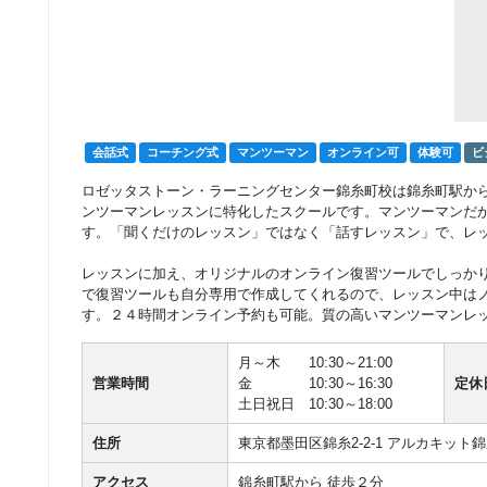
会話式
コーチング式
マンツーマン
オンライン可
体験可
ビ
ロゼッタストーン・ラーニングセンター錦糸町校は錦糸町駅か
ンツーマンレッスンに特化したスクールです。マンツーマンだ
す。「聞くだけのレッスン」ではなく「話すレッスン」で、レ
レッスンに加え、オリジナルのオンライン復習ツールでしっか
で復習ツールも自分専用で作成してくれるので、レッスン中は
す。２４時間オンライン予約も可能。質の高いマンツーマンレ
月～木 10:30～21:00
営業時間
金 10:30～16:30
定休
土日祝日 10:30～18:00
住所
東京都墨田区錦糸2-2-1 アルカキット錦
アクセス
錦糸町駅から 徒歩２分