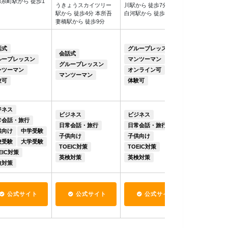
錦糸町駅から 徒歩1
うきょうスカイツリー
川駅から 徒歩7分 清澄
住吉駅から 徒
駅から 徒歩4分 本所吾
白河駅から 徒歩8分
川駅から 970
妻橋駅から 徒歩9分
話式
グループレッスン
グループレ
会話式
ループレッスン
マンツーマン
マンツーマ
グループレッスン
ンツーマン
オンライン可
オンライン
マンツーマン
験可
体験可
体験可
ジネス
ビジネス
ビジネス
ビジネス
常会話・旅行
日常会話・旅行
日常会話・旅行
日常会話・
供向け
中学受験
子供向け
子供向け
子供向け
校受験
大学受験
TOEIC対策
TOEIC対策
TOEIC対策
EIC対策
英検対策
英検対策
英検対策
検対策
公式サイト
公式サイト
公式サイト
公式