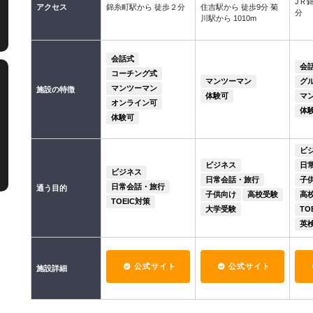
JＲ
アクセス
錦糸町駅から 徒歩２分
住吉駅から 徒歩9分 菊
分
川駅から 1010m
会話式
会
コーチング式
マンツーマン
グ
マンツーマン
施設の特徴
体験可
マ
オンライン可
体
体験可
ビ
ビジネス
日
ビジネス
日常会話・旅行
子
日常会話・旅行
通う目的
子供向け
高校受験
高
TOEIC対策
大学受験
TO
英
公式サイト
公式サイト
施設詳細