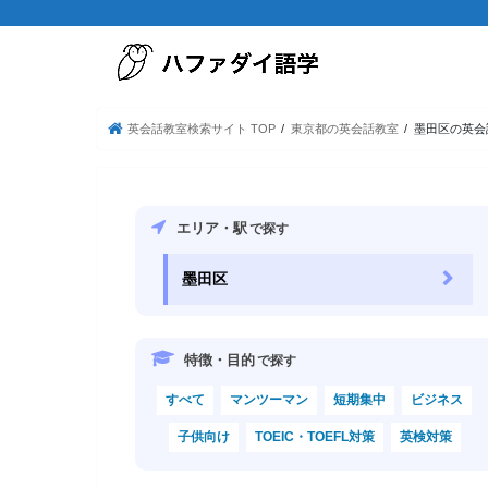
英会話教室検索サイト TOP
東京都の英会話教室
墨田区の英会
エリア・駅
で探す
墨田区
特徴・目的
で探す
すべて
マンツーマン
短期集中
ビジネス
子供向け
TOEIC・TOEFL対策
英検対策