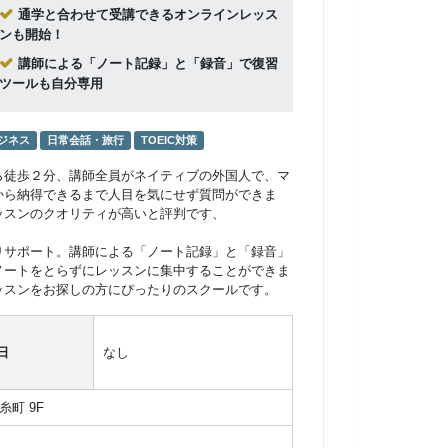
通学と合わせて受講できるオンラインレッス
ンも開始！
講師による「ノート記録」と「録音」で復習
ツールも自分専用
ジネス
日常会話・旅行
TOEIC対策
ら徒歩２分、講師全員がネイティブの外国人で、マ
から納得できるまで人目を気にせず質問ができま
ッスンのクオリティが高いと評判です、
りサポート。講師による「ノート記録」と「録音」
ノートをとらずにレッスンに集中することができま
ッスンをお探しの方にぴったりのスクールです。
日
なし
糸町 9F