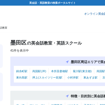
英会話・英語教室の検索ポータルサイト
オンライン英会
話教室
墨田区
の英会話教室・英語スクール
41件を表示中
墨田区周辺エリアで英
錦糸町駅
両国駅(JR)
本所吾妻橋駅
菊川駅(東京都)
両国駅
東向島駅
押上(スカイツリー前)駅
小村井駅
東あずま駅
特徴・目的別に英会話