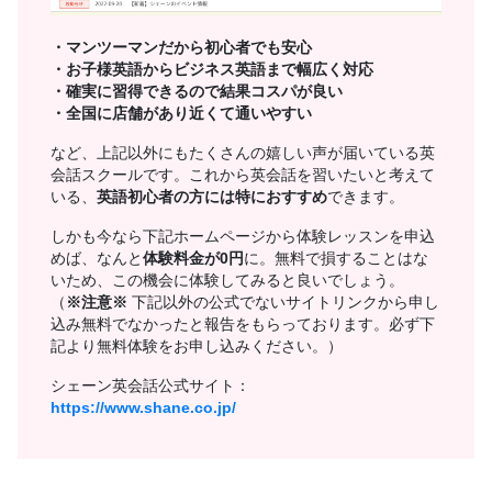
・マンツーマンだから初心者でも安心
・お子様英語からビジネス英語まで幅広く対応
・確実に習得できるので結果コスパが良い
・全国に店舗があり近くて通いやすい
など、上記以外にもたくさんの嬉しい声が届いている英
会話スクールです。これから英会話を習いたいと考えて
いる、
英語初心者の方には特におすすめ
できます。
しかも今なら下記ホームページから体験レッスンを申込
めば、なんと
体験料金が0円
に。無料で損することはな
いため、この機会に体験してみると良いでしょう。
（
※注意※
下記以外の公式でないサイトリンクから申し
込み無料でなかったと報告をもらっております。必ず下
記より無料体験をお申し込みください。）
シェーン英会話公式サイト：
https://www.shane.co.jp/