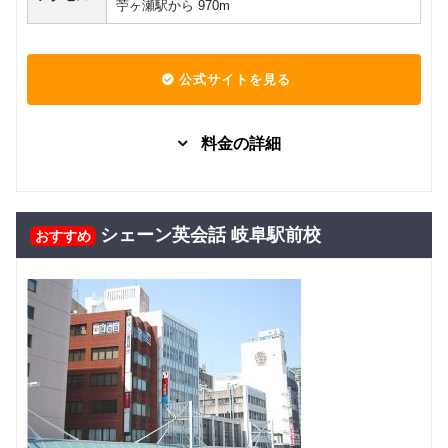
苧ヶ瀬駅から 970m
公式サイトを見る
料金の詳細
グループレッスン
子供向け
7,480
Kinder
円(税込) / 月
シェーン英会話 岐阜駅前校
おすすめ
回数：4 / 1セッション40分
グループレッスン
子供向け
8,000
Class5 小学生
円(税込) / 月
回数：4 / 1セッション40分
グループレッスン
子供向け
Class4 小学
8,500
円(税込) / 月
生
回数：4 / 1セッション40分