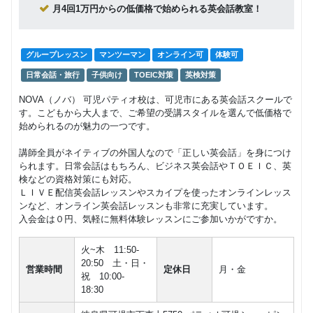
28,000
月4回1万円からの低価格で始められる英会話教室！
円(税込) / 総額
（ネイテ
グループレッスン
子供向け
ープレッ
ィブ講師
スン
回数：12 / 1セッション40分
14,850
円(税込) / 月
による少
人数レッ
回数：4 / 1セッション50分
フリープ
マンツーマン
グループレッスン
マンツーマン
オンライン可
体験可
スン）
ランマン
28,000
円(税込) / 月
日常会話・旅行
子供向け
TOEIC対策
英検対策
ツーマン
中学生
レッスン
回数：4 / 1セッション40分
NOVA（ノバ） 可児パティオ校は、可児市にある英会話スクールで
（ネイテ
マンツーマン
子供向け
す。こどもから大人まで、ご希望の受講スタイルを選んで低価格で
ィブ講師
28,050
フリープ
マンツーマン
円(税込) / 月
による個
始められるのが魅力の一つです。
ランマン
50,000
人レッス
回数：4 / 1セッション40分
円(税込) / 月
ツーマン
ン）
講師全員がネイティブの外国人なので「正しい英会話」を身につけ
レッスン
回数：8 / 1セッション40分
られます。日常会話はもちろん、ビジネス英会話やＴＯＥＩＣ、英
英検対
検などの資格対策にも対応。
フリープ
マンツーマン
マンツーマン
子供向け
英検
策 （個
ＬＩＶＥ配信英会話レッスンやスカイプを使ったオンラインレッス
ランマン
70,000
26,400
人レッス
円(税込) / 月
ンなど、オンライン英会話レッスンも非常に充実しています。
円(税込) / 月
ツーマン
ン５級～
入会金は０円、気軽に無料体験レッスンにご参加いかがですか。
レッスン
回数：4 / 1セッション40分
回数：4 / 1セッション50分
２級）
火~木 11:50-
英検一次
マンツーマン
子供向け
英検
20:50 土・日・
直前演習
営業時間
定休日
月・金
87,450
祝 10:00-
円(税込) / 総額
（５級～
18:30
２級）
回数：12 / 1セッション50分