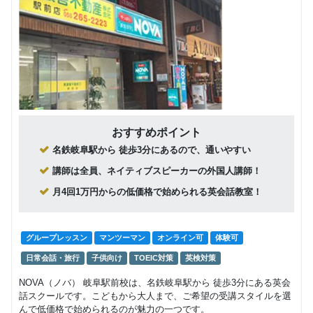
28,050
円(税込) / 月
レッス
ッスン
回数：4 / 1セッション40分
ン）
回数：4 / 1セッション40分
フリープ
グループレッスン
小学１・
ラングル
10,000
円(税込) / 月
２年生
ープレッ
グループレッスン
子供向け
（ネイテ
スン
回数：4 / 1セッション40分
14,850
ィブ講師
円(税込) / 月
による少
フリープ
グループレッスン
回数：4 / 1セッション50分
人数レッ
ラングル
19,000
スン）
円(税込) / 総額
ープレッ
おすすめポイント
スン
回数：8 / 1セッション40分
名鉄岐阜駅から 徒歩3分にあるので、通いやすい
小学１・
２年生
フリープ
グループレッスン
講師は全員、ネイティブスピーカーの外国人講師！
マンツーマン
子供向け
（ネイテ
ラングル
28,000
28,050
ィブ講師
月4回1万円からの低価格で始められる英会話教室！
円(税込) / 総額
円(税込) / 月
ープレッ
による個
スン
回数：12 / 1セッション40分
回数：4 / 1セッション40分
人レッス
ン）
フリープ
マンツーマン
グループレッスン
マンツーマン
オンライン可
体験可
ランマン
28,000
小学１・
円(税込) / 月
日常会話・旅行
子供向け
TOEIC対策
英検対策
ツーマン
２年生
マンツーマン
子供向け
レッスン
回数：4 / 1セッション40分
（日本人
NOVA（ノバ） 岐阜駅前校は、名鉄岐阜駅から 徒歩3分にある英会
26,400
円(税込) / 月
講師によ
話スクールです。こどもから大人まで、ご希望の受講スタイルを選
フリープ
マンツーマン
る個人レ
回数：4 / 1セッション50分
んで低価格で始められるのが魅力の一つです。
ランマン