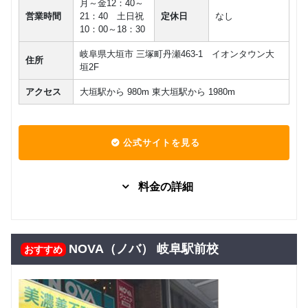
月～金12：40～
スン
回数：4 / 1セッション50分
営業時間
21：40 土日祝
定休日
なし
10：00～18：30
２～３
グループレッスン
子供向け
歳 少人
10,450
岐阜県大垣市 三塚町丹瀬463-1 イオンタウン大
円(税込) / 月
住所
数レッス
垣2F
ン
回数：4 / 1セッション40分
アクセス
大垣駅から 980m 東大垣駅から 1980m
グループレッスン
子供向け
年少 少
14,850
人数レッ
円(税込) / 月
スン
回数：4 / 1セッション50分
公式サイトを見る
マンツーマン
子供向け
３歳～年
28,050
少 個人
料金の詳細
円(税込) / 月
レッスン
回数：4 / 1セッション40分
固定プラ
グループレッスン
年中・年
グループレッスン
子供向け
ングルー
10,000
円(税込) / 月
長（少人
プレッス
14,850
NOVA（ノバ） 岐阜駅前校
おすすめ
円(税込) / 月
数レッス
ン
回数：4 / 1セッション40分
ン）
回数：4 / 1セッション50分
固定プラ
マンツーマン
年中・年
マンツーマン
子供向け
ンマンツ
22,222
円(税込) / 月
長（個人
ーマンレ