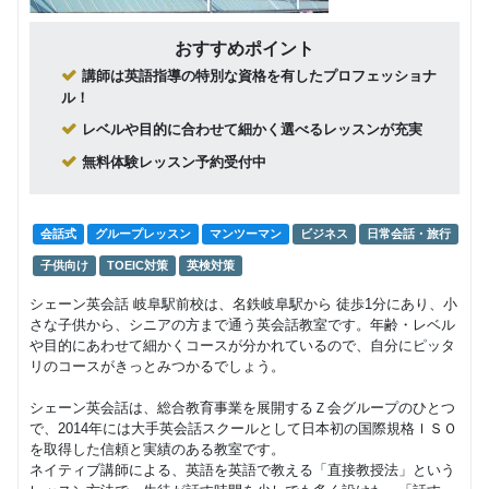
グループレッスン
子供向け
Class3 小学
おすすめポイント
9,000
円(税込) / 月
生
講師は英語指導の特別な資格を有したプロフェッショナ
回数：4 / 1セッション40分
ル！
グループレッスン
レベルや目的に合わせて細かく選べるレッスンが充実
Class2c,2b,2a
9,500
円(税込) / 月
無料体験レッスン予約受付中
中学生 高校生
回数：4 / 1セッション40分
会話式
グループレッスン
マンツーマン
ビジネス
日常会話・旅行
子供向け
TOEIC対策
英検対策
シェーン英会話 岐阜駅前校は、名鉄岐阜駅から 徒歩1分にあり、小
さな子供から、シニアの方まで通う英会話教室です。年齢・レベル
や目的にあわせて細かくコースが分かれているので、自分にピッタ
リのコースがきっとみつかるでしょう。
シェーン英会話は、総合教育事業を展開するＺ会グループのひとつ
で、2014年には大手英会話スクールとして日本初の国際規格ＩＳＯ
を取得した信頼と実績のある教室です。
ネイティブ講師による、英語を英語で教える「直接教授法」という