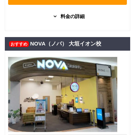
料金の詳細
ネイティ
マンツーマン
日常英会話
ビジネス英語
TOEIC
ブ講師に
旅行
よる個人
NOVA（ノバ） 大垣イオン校
おすすめ
29,150
レッスン
円(税込) / 月
（月謝
回数：4 / 1セッション40分
制）
ネイティ
マンツーマン
日常英会話
ビジネス英語
TOEIC
ブ講師に
旅行
よる個人
143,000
レッスン
円(税込) / 総額
（回数制
回数：20 / 1セッション40分
全20回）
ネイティ
マンツーマン
日常英会話
ビジネス英語
TOEIC
ブ講師に
旅行
よる個人
264,000
レッスン
円(税込) / 総額
（回数制
回数：40 / 1セッション40分