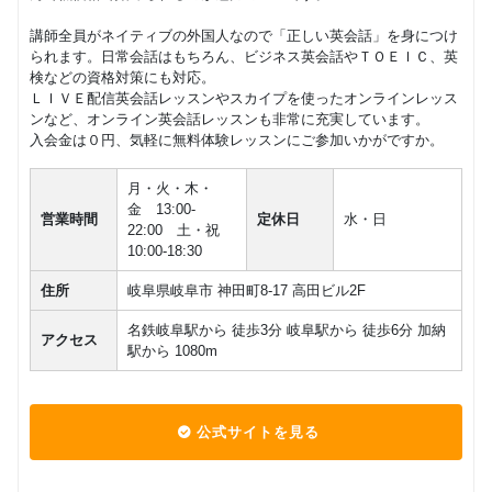
50,000
ッスン）
円(税込) / 月
ツーマン
講師全員がネイティブの外国人なので「正しい英会話」を身につけ
レッスン
回数：8 / 1セッション40分
小学３・
られます。日常会話はもちろん、ビジネス英会話やＴＯＥＩＣ、英
４年生
検などの資格対策にも対応。
フリープ
グループレッスン
子供向け
マンツーマン
（ネイテ
ＬＩＶＥ配信英会話レッスンやスカイプを使ったオンラインレッス
ランマン
14,850
70,000
ィブ講師
円(税込) / 月
円(税込) / 月
ンなど、オンライン英会話レッスンも非常に充実しています。
ツーマン
による少
入会金は０円、気軽に無料体験レッスンにご参加いかがですか。
回数：4 / 1セッション50分
レッスン
回数：4 / 1セッション40分
人数レッ
スン）
月・火・木・
金 13:00-
小学３・
営業時間
定休日
水・日
22:00 土・祝
４年生
マンツーマン
子供向け
10:00-18:30
（ネイテ
28,050
ィブ講師
円(税込) / 月
住所
岐阜県岐阜市 神田町8-17 高田ビル2F
による個
回数：4 / 1セッション40分
人レッス
名鉄岐阜駅から 徒歩3分 岐阜駅から 徒歩6分 加納
ン）
アクセス
駅から 1080m
小学３・
４年生
マンツーマン
子供向け
（日本人
26,400
円(税込) / 月
公式サイトを見る
講師によ
る個人レ
回数：4 / 1セッション50分
ッスン）