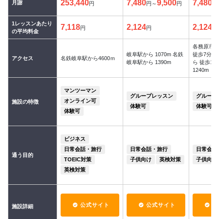
253,440
7,480
9,500
7,480
月謝
円
円～
円
円
1レッスンあたり
7,118
2,124
2,124
円
円
円
の平均料金
各務原市
岐阜駅から 1070m 名鉄
徒歩7分 
アクセス
名鉄岐阜駅から4600ｍ
岐阜駅から 1390m
ら 徒歩10
1240m
マンツーマン
グループレッスン
グループ
オンライン可
施設の特徴
体験可
体験可
体験可
ビジネス
日常会話・旅行
日常会話・旅行
日常会話
通う目的
TOEIC対策
子供向け
英検対策
子供向け
英検対策
公式サイト
公式サイト
公
施設詳細