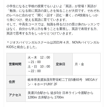
小学生になると学校の授業でもいよいよ「英語」が登場！英語が
「勉強」になる前に英語の楽しさを知ることが大切です。それぞれ
のレベルに合わせて「聞く・話す・読む・書く」の4技能をしっか
り身につけ、使える英語に育てていきます。
そして、中高生コースでは、知識を得るだけの受け身のレッスンで
はなく、自分から学ぶ力を養うことを重視し、英語で表現する力、
英語で思考する力をしっかりとつけていきます。
＊ジオスバイリンガルスクールは2021年４月、NOVAバイリンガル
KIDSと統合しました。
火～木 12：00
～21：00
営業時間
定休日
月・金
土・日 10：00
～22：00
岐阜県美濃加茂市野笹町二丁目5番65号 MEGAド
住所
ン・キホーテUNY 2F
美濃川合駅から 徒歩5分 日本ライン今渡駅から
アクセス
1280m 古井駅から 1700m