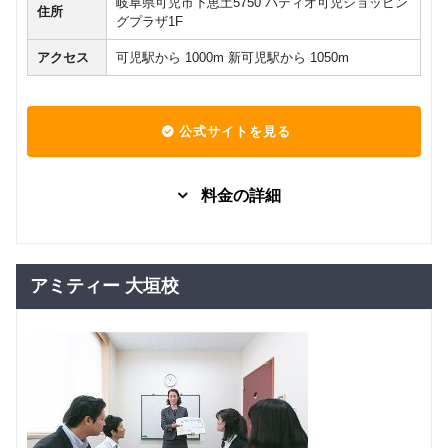
岐阜県可児市下恵土5750 パティオ可児ショッピン
英検二次
住所
マンツーマン
子供向け
英検
グプラザ1F
面接対策
29,150
円(税込) / 総額
（３級～
アクセス
可児駅から 1000m 新可児駅から 1050m
２級）
回数：4 / 1セッション50分
公式サイトを見る
料金の詳細
固定プラ
グループレッスン
ングルー
10,000
円(税込) / 月
プレッス
アミティー 大垣校
ン
回数：4 / 1セッション40分
固定プラ
マンツーマン
ンマンツ
22,222
円(税込) / 月
ーマンレ
ッスン
回数：4 / 1セッション40分
フリープ
グループレッスン
ラングル