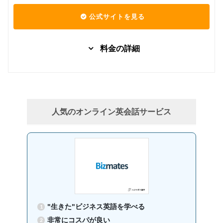
公式サイトを見る
料金の詳細
グループレッスン
子供向け
7,480
Kinder
円(税込) / 月
回数：4 / 1セッション40分
人気のオンライン英会話サービス
グループレッスン
子供向け
8,000
Class5 小学生
円(税込) / 月
回数：4 / 1セッション40分
グループレッスン
子供向け
Class4 小学
8,500
円(税込) / 月
生
回数：4 / 1セッション40分
"生きた"ビジネス英語を学べる
グループレッスン
子供向け
非常にコスパが良い
Class3 小学