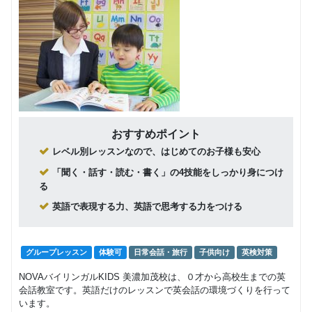
グループレッスン
子供向け
8,000
Class5 小学生
円(税込) / 月
回数：4 / 1セッション40分
グループレッスン
子供向け
Class4 小学
8,500
円(税込) / 月
生
回数：4 / 1セッション40分
グループレッスン
子供向け
おすすめポイント
Class3 小学
9,000
レベル別レッスンなので、はじめてのお子様も安心
円(税込) / 月
生
回数：4 / 1セッション40分
「聞く・話す・読む・書く」の4技能をしっかり身につけ
る
グループレッスン
英語で表現する力、英語で思考する力をつける
Class2c,2b,2a
9,500
円(税込) / 月
中学生 高校生
回数：4 / 1セッション40分
グループレッスン
体験可
日常会話・旅行
子供向け
英検対策
NOVAバイリンガルKIDS 美濃加茂校は、０才から高校生までの英
会話教室です。英語だけのレッスンで英会話の環境づくりを行って
います。