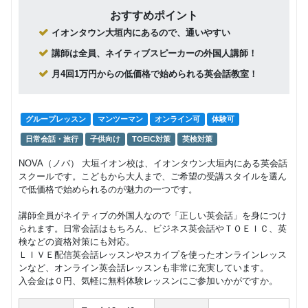
全40回）
おすすめポイント
ネイティ
イオンタウン大垣内にあるので、通いやすい
マンツーマン
日常英会話
ビジネス英語
TOEIC
ブ講師に
旅行
よる個人
講師は全員、ネイティブスピーカーの外国人講師！
484,000
レッスン
円(税込) / 総額
月4回1万円からの低価格で始められる英会話教室！
（回数制
回数：80 / 1セッション40分
全80回）
ネイティ
グループレッスン
マンツーマン
オンライン可
体験可
グループレッスン
日常英会話
ブ講師に
15,950
日常会話・旅行
子供向け
TOEIC対策
英検対策
よる少人
円(税込) / 月
数レッス
回数：4 / 1セッション50分
NOVA（ノバ） 大垣イオン校は、イオンタウン大垣内にある英会話
ン
スクールです。こどもから大人まで、ご希望の受講スタイルを選ん
で低価格で始められるのが魅力の一つです。
ネイティ
ブ講師に
グループレッスン
日常英会話
講師全員がネイティブの外国人なので「正しい英会話」を身につけ
よるアフ
8,800
円(税込) / 月
られます。日常会話はもちろん、ビジネス英会話やＴＯＥＩＣ、英
タヌーン
検などの資格対策にも対応。
（昼間の
回数：4 / 1セッション50分
ＬＩＶＥ配信英会話レッスンやスカイプを使ったオンラインレッス
固定制）
ンなど、オンライン英会話レッスンも非常に充実しています。
入会金は０円、気軽に無料体験レッスンにご参加いかがですか。
日本人講
マンツーマン
TOEIC
英検
師による
26,400
円(税込) / 月
個人レッ