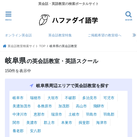
英会話・英語教室の検索ポータルサイト
menu
search
オンライン英会話
英会話教室特集
ご掲載希望の教室様へ
英会話教室検索サイト TOP
岐阜県の英会話教室
岐阜県
の英会話教室・英語スクール
150件を表示中
岐阜県周辺エリアで英会話教室を探す
岐阜市
瑞穂市
大垣市
不破郡
多治見市
可児市
美濃加茂市
各務原市
加茂郡
高山市
飛騨市
中津川市
恵那市
瑞浪市
土岐市
羽島市
羽島郡
関市
美濃市
郡上市
本巣市
揖斐郡
海津市
養老郡
安八郡