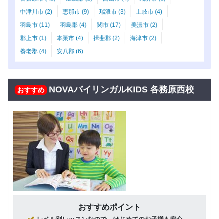
回数：4 / 1セッション40分
中津川市 (2)
恵那市 (9)
瑞浪市 (3)
土岐市 (4)
グループレッスン
子供向け
羽島市 (11)
羽島郡 (4)
関市 (17)
美濃市 (2)
Class4 小学
8,500
円(税込) / 月
郡上市 (1)
本巣市 (4)
揖斐郡 (2)
海津市 (2)
生
回数：4 / 1セッション40分
養老郡 (4)
安八郡 (6)
グループレッスン
子供向け
Class3 小学
9,000
円(税込) / 月
生
NOVAバイリンガルKIDS 各務原西校
おすすめ
回数：4 / 1セッション40分
グループレッスン
Class2c,2b,2a
9,500
円(税込) / 月
中学生 高校生
回数：4 / 1セッション40分
おすすめポイント