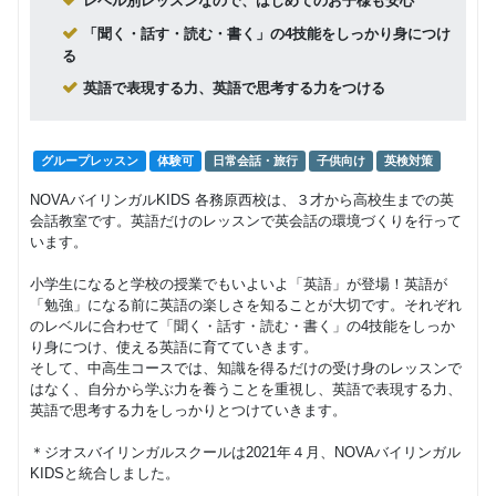
レベル別レッスンなので、はじめてのお子様も安心
「聞く・話す・読む・書く」の4技能をしっかり身につけ
る
英語で表現する力、英語で思考する力をつける
グループレッスン
体験可
日常会話・旅行
子供向け
英検対策
NOVAバイリンガルKIDS 各務原西校は、３才から高校生までの英
会話教室です。英語だけのレッスンで英会話の環境づくりを行って
います。
小学生になると学校の授業でもいよいよ「英語」が登場！英語が
「勉強」になる前に英語の楽しさを知ることが大切です。それぞれ
のレベルに合わせて「聞く・話す・読む・書く」の4技能をしっか
り身につけ、使える英語に育てていきます。
そして、中高生コースでは、知識を得るだけの受け身のレッスンで
はなく、自分から学ぶ力を養うことを重視し、英語で表現する力、
英語で思考する力をしっかりとつけていきます。
＊ジオスバイリンガルスクールは2021年４月、NOVAバイリンガル
KIDSと統合しました。