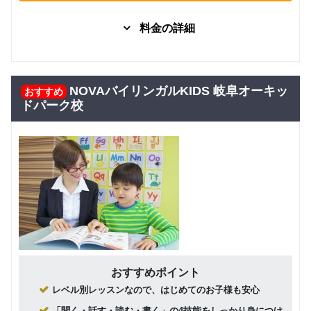
料金の詳細
マンツーマン
日常英会話
短期集中
日常英会
253,440
話 短期
円(税込) / 月
NOVAバイリンガルKIDS 岐阜オーキッ
おすすめ
集中
回数：32 / 1セッション50分
ドパーク校
マンツーマン
日常英会話
旅行
日常英会
492,140
話／旅行
円(税込) / 総額
英会話
回数：64 / 1セッション50分
海外留学
マンツーマン
留学
／海外生
690,140
活／ワー
円(税込) / 総額
キングホ
回数：96 / 1セッション50分
リデー
高校・大
おすすめポイント
学・専門
マンツーマン
日常英会話
旅行
留学
レベル別レッスンなので、はじめてのお子様も安心
学生が対
641,960
象 日常
円(税込) / 総額
「聞く・話す・読む・書く」の4技能をしっかり身につけ