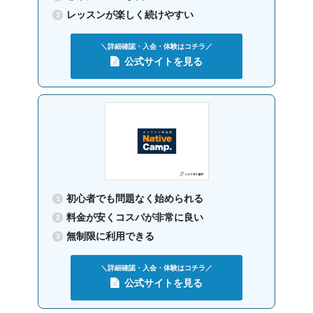
9,000
円(税込) / 月
生
レッスンが楽しく続けやすい
回数：4 / 1セッション40分
＼詳細確認・入会・体験はコチラ／
グループレッスン
Class2c,2b,2a
公式サイトを見る
9,500
円(税込) / 月
中学生 高校生
回数：4 / 1セッション40分
初心者でも問題なく始められる
料金が安くコスパが非常に良い
無制限に利用できる
＼詳細確認・入会・体験はコチラ／
公式サイトを見る