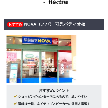
料金の詳細
小学５・
６年生
グループレッスン
子供向け
固定プラ
（ネイテ
グループレッスン
14,850
ングルー
ィブ講師
10,000
円(税込) / 月
円(税込) / 月
プレッス
による少
NOVA（ノバ） 可児パティオ校
おすすめ
回数：4 / 1セッション50分
ン
回数：4 / 1セッション40分
人数レッ
スン）
固定プラ
マンツーマン
ンマンツ
小学５・
22,222
円(税込) / 月
ーマンレ
６年生
マンツーマン
子供向け
ッスン
回数：4 / 1セッション40分
（ネイテ
28,050
ィブ講師
円(税込) / 月
による個
フリープ
グループレッスン
回数：4 / 1セッション40分
人レッス
ラングル
10,000
円(税込) / 月
ン）
ープレッ
スン
回数：4 / 1セッション40分
小学５・
６年生
マンツーマン
子供向け
フリープ
グループレッスン
（日本人
ラングル
26,400
19,000
円(税込) / 月
円(税込) / 総額
講師によ
ープレッ
おすすめポイント
る個人レ
回数：4 / 1セッション50分
スン
回数：8 / 1セッション40分
ショッピングセンター内にあるので、通いやすい
ッスン）
フリープ
グループレッスン
講師は全員、ネイティブスピーカーの外国人講師！
中学生
ラングル