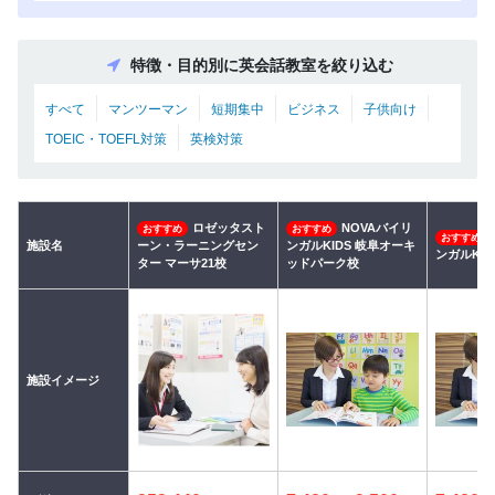
特徴・目的別に英会話教室を絞り込む
すべて
マンツーマン
短期集中
ビジネス
子供向け
TOEIC・TOEFL対策
英検対策
ロゼッタスト
NOVAバイリ
おすすめ
おすすめ
おすすめ
施設名
ーン・ラーニングセン
ンガルKIDS 岐阜オーキ
ンガルKID
ター マーサ21校
ッドパーク校
施設イメージ