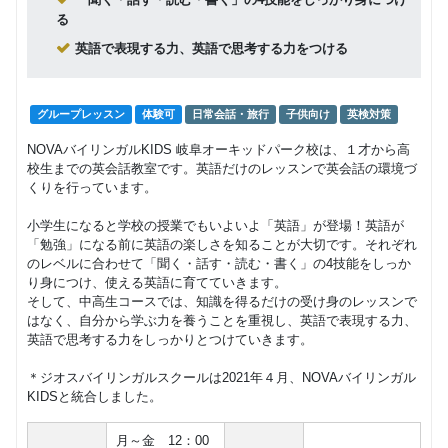
英会話／
回数：128 / 1セッション50分
る
留学／資
格対策
英語で表現する力、英語で思考する力をつける
高校・大
学・専門
マンツーマン
TOEIC
英検
留学
グループレッスン
体験可
日常会話・旅行
子供向け
英検対策
学生が対
418,330
象 日常
円(税込) / 総額
NOVAバイリンガルKIDS 岐阜オーキッドパーク校は、１才から高
英会話／
回数：64 / 1セッション50分
校生までの英会話教室です。英語だけのレッスンで英会話の環境づ
留学／資
くりを行っています。
格対策
小学生になると学校の授業でもいよいよ「英語」が登場！英語が
日常会話
「勉強」になる前に英語の楽しさを知ることが大切です。それぞれ
／海外旅
マンツーマン
日常英会話
旅行
留学
のレベルに合わせて「聞く・話す・読む・書く」の4技能をしっか
行／留学
267,520
円(税込) / 総額
り身につけ、使える英語に育てていきます。
／ワーキ
そして、中高生コースでは、知識を得るだけの受け身のレッスンで
ングホリ
回数：32 / 1セッション50分
はなく、自分から学ぶ力を養うことを重視し、英語で表現する力、
デー
英語で思考する力をしっかりとつけていきます。
＊ジオスバイリンガルスクールは2021年４月、NOVAバイリンガル
KIDSと統合しました。
月～金 12：00