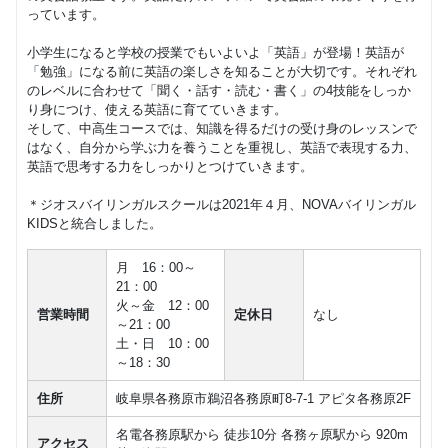
っています。
小学生になると学校の授業でもいよいよ「英語」が登場！英語が
「勉強」になる前に英語の楽しさを知ることが大切です。それぞれ
のレベルに合わせて「聞く・話す・読む・書く」の4技能をしっか
り身につけ、使える英語に育てていきます。
そして、中高生コースでは、知識を得るだけの受け身のレッスンで
はなく、自分から学ぶ力を養うことを重視し、英語で表現する力、
英語で思考する力をしっかりとつけていきます。
＊ジオスバイリンガルスクールは2021年４月、NOVAバイリンガル
KIDSと統合しました。
月 16：00～
21：00
火～金 12：00
営業時間
定休日
なし
～21：00
土・日 10：00
～18：30
住所
岐阜県各務原市鵜沼各務原町8-7-1 アピタ各務原2F
名電各務原駅から 徒歩10分 各務ヶ原駅から 920m
アクセス