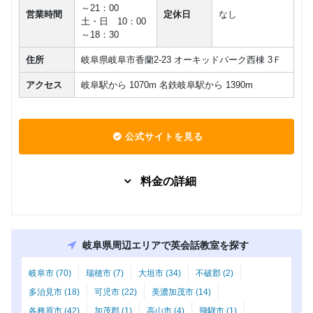
～21：00
営業時間
定休日
なし
土・日 10：00
～18：30
住所
岐阜県岐阜市香蘭2-23 オーキッドパーク西棟 3Ｆ
アクセス
岐阜駅から 1070m 名鉄岐阜駅から 1390m
公式サイトを見る
料金の詳細
グループレッスン
子供向け
7,480
Kinder
円(税込) / 月
岐阜県周辺エリアで英会話教室を探す
回数：4 / 1セッション40分
岐阜市 (70)
瑞穂市 (7)
大垣市 (34)
不破郡 (2)
グループレッスン
子供向け
多治見市 (18)
可児市 (22)
美濃加茂市 (14)
8,000
Class5 小学生
円(税込) / 月
各務原市 (42)
加茂郡 (1)
高山市 (4)
飛騨市 (1)