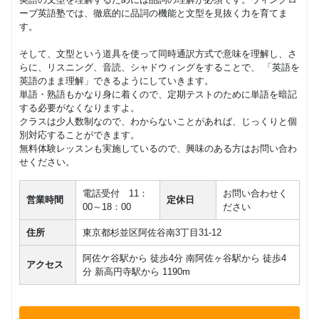
ーブ英語塾では、徹底的に品詞の機能と文型を見抜く力を育てま
す。
そして、文型という道具を使って同時通訳方式で意味を理解し、さ
らに、リスニング、音読、シャドウィングをすることで、 「英語を
英語のまま理解」できるようにしていきます。
単語・熟語もかなり身に着くので、定期テストのために単語を暗記
する必要がなくなりますよ。
クラスは少人数制なので、わからないことがあれば、じっくりと個
別対応することができます。
無料体験レッスンも実施しているので、興味のある方はお問い合わ
せください。
電話受付 11：
お問い合わせく
営業時間
定休日
00～18：00
ださい
住所
東京都杉並区阿佐谷南3丁目31-12
阿佐ケ谷駅から 徒歩4分 南阿佐ヶ谷駅から 徒歩4
アクセス
分 新高円寺駅から 1190m