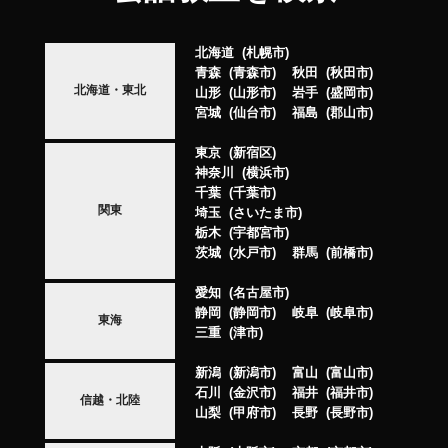
北海道
札幌市
青森
青森市
秋田
秋田市
北海道・東北
山形
山形市
岩手
盛岡市
宮城
仙台市
福島
郡山市
東京
新宿区
神奈川
横浜市
千葉
千葉市
関東
埼玉
さいたま市
栃木
宇都宮市
茨城
水戸市
群馬
前橋市
愛知
名古屋市
静岡
静岡市
岐阜
岐阜市
東海
三重
津市
新潟
新潟市
富山
富山市
石川
金沢市
福井
福井市
信越・北陸
山梨
甲府市
長野
長野市