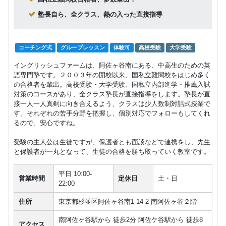
回数：4 / 1セッション105分
塾長自ら、全クラス、熱の入った直接指導
グループレッスン
15,000
中１・２
円(税込) / 月
コーチング式
グループレッスン
体験可
高校受験
大学受験
回数：4 / 1セッション105分
イングリッシュファームは、阿佐ヶ谷南にある、中高生のための英
グループレッスン
子供向け
語専門塾です。２００３年の開校以来、国私立難関校をはじめ多く
10,000
小6
の合格者を輩出。高校受験・大学受験、国私立内部進学・推薦入試
円(税込) / 月
対策のコースがあり、全クラス塾長が直接指導をします。塾長が直
回数：4 / 1セッション70分
接一人一人真剣に向き合えるよう、クラスは少人数制対話式授業で
す。それぞれの苦手分野を把握し、個別対応でフォローもしてくれ
グループレッスン
子供向け
るので、安心ですね。
8,000
小４・５
円(税込) / 月
受験の主人公は生徒ですが、保護者とも面談などで連携をし、先生
回数：4 / 1セッション50分
と保護者が一丸となって、生徒の合格を勝ち取っていく教室です。
平日 10:00-
営業時間
定休日
土・日
22:00
住所
東京都杉並区阿佐ヶ谷南1-14-2 南阿佐ヶ谷２階
南阿佐ヶ谷駅から 徒歩2分 阿佐ケ谷駅から 徒歩8
アクセス