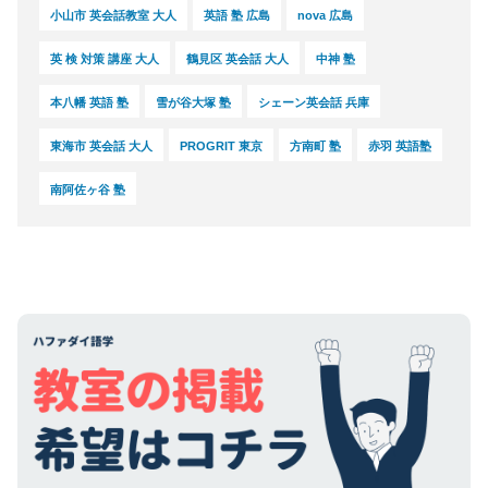
小山市 英会話教室 大人
英語 塾 広島
nova 広島
英 検 対策 講座 大人
鶴見区 英会話 大人
中神 塾
本八幡 英語 塾
雪が谷大塚 塾
シェーン英会話 兵庫
東海市 英会話 大人
PROGRIT 東京
方南町 塾
赤羽 英語塾
南阿佐ヶ谷 塾