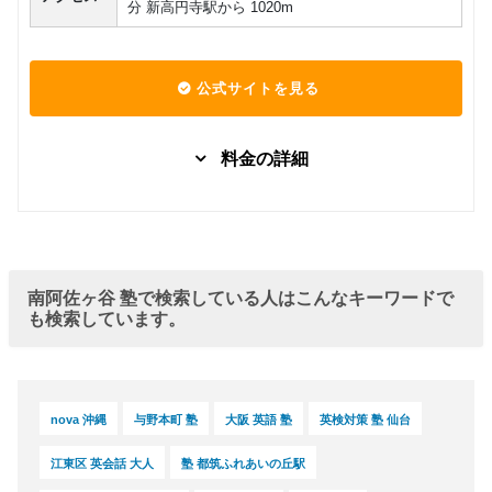
分 新高円寺駅から 1020m
公式サイトを見る
料金の詳細
月謝（時
間割・詳
グループレッスン
細は直接
15,000
円(税込) / 月
お問い合
わせくだ
回数：4 / 1セッション60分
南阿佐ヶ谷 塾で検索している人はこんなキーワードで
さい。）
も検索しています。
nova 沖縄
与野本町 塾
大阪 英語 塾
英検対策 塾 仙台
江東区 英会話 大人
塾 都筑ふれあいの丘駅