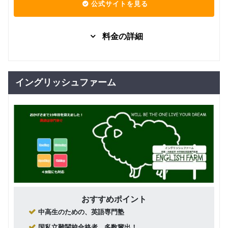
公式サイトを見る
料金の詳細
グループレッスン
35,000
高３
円(税込) / 月
イングリッシュファーム
回数：8 / 1セッション255分
グループレッスン
25,000
高３
円(税込) / 月
回数：4 / 1セッション135分
グループレッスン
20,000
高1・2
円(税込) / 月
回数：4 / 1セッション135分
おすすめポイント
グループレッスン
中高生のための、英語専門塾
16,000
中３
円(税込) / 月
国私立難関校合格者、多数輩出！