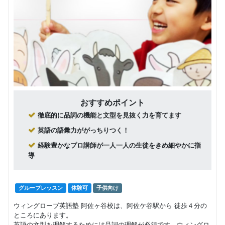
おすすめポイント
徹底的に品詞の機能と文型を見抜く力を育てます
英語の語彙力ががっちりつく！
経験豊かなプロ講師が一人一人の生徒をきめ細やかに指
導
グループレッスン
体験可
子供向け
ウィングローブ英語塾 阿佐ヶ谷校は、阿佐ケ谷駅から 徒歩４分の
ところにあります。
英語の文型を理解するためには品詞の理解が必須です。ウィングロ