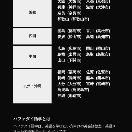
大阪
大阪市
京都
京都市
兵庫
神戸市
滋賀
大津市
近畿
奈良
奈良市
和歌山
和歌山市
徳島
徳島市
香川
高松市
四国
愛媛
松山市
高知
高知市
広島
広島市
岡山
岡山市
島根
出雲市
鳥取
鳥取市
中国
山口
下関市
福岡
福岡市
佐賀
佐賀市
長崎
長崎市
熊本
熊本市
大分
大分市
宮崎
宮崎市
九州・沖縄
鹿児島
鹿児島市
沖縄
那覇市
ハファダイ語学とは
ハファダイ語学は、英語を学びたい方向けの英会話教室・英語ス
クールの検索ポータルサイトです。