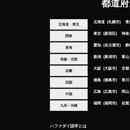
都道府
北海道
札幌市
青
北海道・東北
東京
新宿区
神奈
関東
愛知
名古屋市
静
東海
新潟
新潟市
富山
信越・北陸
大阪
大阪市
京都
近畿
徳島
徳島市
香川
四国
広島
広島市
岡山
中国
福岡
福岡市
佐賀
九州・沖縄
ハファダイ語学とは