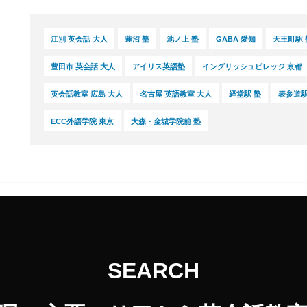
Kコース /レギュラー
16,500
円(税込) / 月
（幼児）
回数：8 / 1セッション50分
江別 英会話 大人
蓮沼 塾
池ノ上 塾
GABA 愛知
天王町駅 
グループレッスン
子供向け
豊田市 英会話 大人
アイリス英語塾
イングリッシュビレッジ 京都
Kコース /エクスプレ
17,600
円(税込) / 月
ス（幼児）
回数：8 / 1セッション50分
英会話教室 広島 大人
名古屋 英語教室 大人
経堂駅 塾
表参道駅
グループレッスン
子供向け
ECC外語学院 東京
大森・金城学院前 塾
Pコース/コア （小学
8,800
円(税込) / 月
生）
回数：4 / 1セッション60分
グループレッスン
子供向け
Pコース/レギュラー
16,500
円(税込) / 月
（小学生）
回数：8 / 1セッション60分
グループレッスン
子供向け
Pコース/エクスプレ
17,600
SEARCH
円(税込) / 月
ス（小学生）
回数：8 / 1セッション60分
スピーキングマスタ
グループレッスン
子供向け