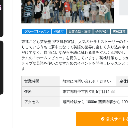
グループレッスン
体験可
日常会話・旅行
子供向け
英検対策
東進こども英語塾 押立町教室は、人気のセサミストーリーのキ
りしているうちに夢中になって英語の世界に楽しく入り込みネ
だけでなく、自宅にいながら英語に触れる量をぐんぐん増やし
テムの「ホームレビュー」を提供しています。英検対策もしっ
ティブな英語を使いこなすためのイベントを開催しレッスンと
す。
営業時間
教室にお問い合わせください
定休
住所
東京都府中市押立町5丁目14-83
アクセス
飛田給駅から 1000m 西調布駅から 109
公式サイト