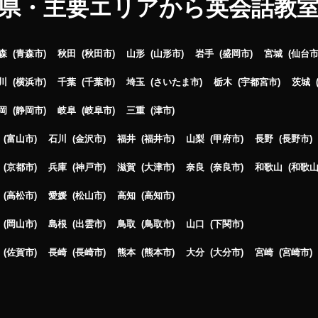
県・主要エリアから英会話教
ープログラム（通
7,700
円(税込) / 月
信）Kコース（幼
回数：4 / 1セッション50分
児）
森
青森市
秋田
秋田市
山形
山形市
岩手
盛岡市
宮城
仙台
スピーキングマスタ
グループレッスン
子供向け
ープログラム（通
9,900
川
横浜市
千葉
千葉市
埼玉
さいたま市
栃木
宇都宮市
茨城
円(税込) / 月
信）Kコース（幼
回数：8 / 1セッション50分
児）
岡
静岡市
岐阜
岐阜市
三重
津市
スピーキングマスタ
グループレッスン
子供向け
富山市
石川
金沢市
福井
福井市
山梨
甲府市
長野
長野市
ープログラム（通
13,200
円(税込) / 月
信）Kコース（幼
京都市
兵庫
神戸市
滋賀
大津市
奈良
奈良市
和歌山
和歌
回数：12 / 1セッション50分
児）
高松市
愛媛
松山市
高知
高知市
スピーキングマスタ
グループレッスン
子供向け
ープログラム（通
7,700
円(税込) / 月
信）Pコース（小学
岡山市
島根
出雲市
鳥取
鳥取市
山口
下関市
回数：4 / 1セッション60分
生）
佐賀市
長崎
長崎市
熊本
熊本市
大分
大分市
宮崎
宮崎市
スピーキングマスタ
グループレッスン
子供向け
ープログラム（通
9,900
円(税込) / 月
信）Pコース（小学
回数：8 / 1セッション60分
生）