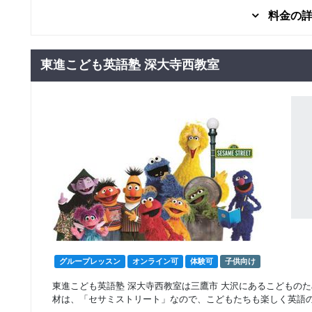
料金の
グループレッスン
子供向け
日常英会話
東進こども英語塾 深大寺西教室
8,800
Kコース(幼児)コア
円(税込) / 月
回数：4 / 1セッション50分
グループレッスン
子供向け
日常英会話
Kコース(幼児)レギ
16,500
円(税込) / 月
ュラー
回数：8 / 1セッション50分
グループレッスン
子供向け
日常英会話
Kコース(幼児)エキ
17,600
円(税込) / 月
スプレス
回数：8 / 1セッション50分
グループレッスン
子供向け
日常英会話
Pコース （小学生）
8,800
円(税込) / 月
コア
グループレッスン
オンライン可
体験可
子供向け
回数：4 / 1セッション60分
東進こども英語塾 深大寺西教室は三鷹市 大沢にあるこどもの
材は、「セサミストリート」なので、こどもたちも楽しく英語
グループレッスン
子供向け
日常英会話
Pコース （小学生）