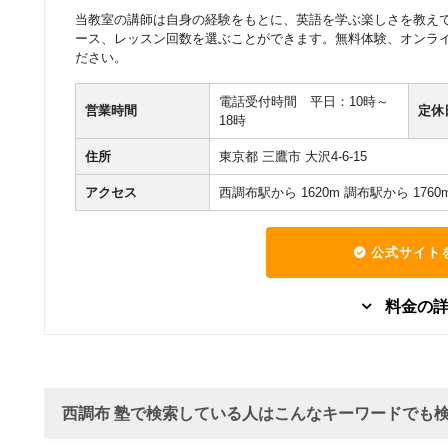
16,500
円(税込) / 月
レギュラー
当教室の講師は自身の経験をもとに、英語を学ぶ楽しさを教え
回数：8 / 1セッション60分
ース、レッスン回数を選ぶことができます。無料体験、オンラ
ださい。
グループレッスン
子供向け
日常英会話
Pコース （小学生）
17,600
電話受付時間 平日：10時～
円(税込) / 月
エキスプレス
営業時間
定休
18時
回数：8 / 1セッション60分
住所
東京都 三鷹市 大沢4-6-15
アクセス
西調布駅から 1620m 調布駅から 1760
公式サイト
料金の
グループレッスン
子供向け
Kコース /コア（幼
8,800
円(税込) / 月
児）
回数：4 / 1セッション50分
西調布 塾で検索している人はこんなキーワードでも
グループレッスン
子供向け