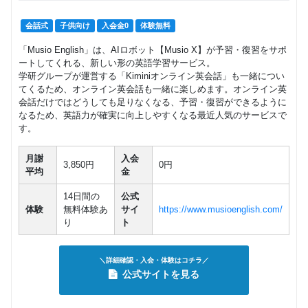
会話式
子供向け
入会金0
体験無料
「Musio English」は、AIロボット【Musio X】が予習・復習をサポ
ートしてくれる、新しい形の英語学習サービス。
学研グループが運営する「Kiminiオンライン英会話」も一緒につい
てくるため、オンライン英会話も一緒に楽しめます。オンライン英
会話だけではどうしても足りなくなる、予習・復習ができるように
なるため、英語力が確実に向上しやすくなる最近人気のサービスで
す。
月謝
入会
3,850円
0円
平均
金
14日間の
公式
体験
無料体験あ
サイ
https://www.musioenglish.com/
り
ト
＼詳細確認・入会・体験はコチラ／
公式サイトを見る