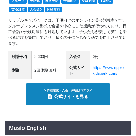
グループ
会話式
日常会話
子供向け
受験対策
TOEIC
英検対策
入会金0
体験無料
リップルキッズパークは、子供向けのオンライン英会話教室です。
グループレッスン形式で会話を中心にした授業が行われており、日
常会話や受験対策にも対応しています。子供たちが楽しく英語を学
べる環境を提供しており、多くの子供たちが英語力を向上させてい
ます。
月謝平均
3,300円
入会金
0円
公式サイ
https://www.ripple-
体験
2回体験無料
ト
kidspark.com/
＼詳細確認・入会・体験はコチラ／
公式サイトを見る
Musio English