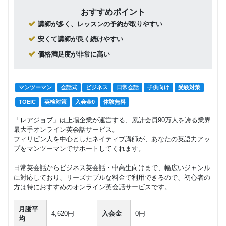
おすすめポイント
講師が多く、レッスンの予約が取りやすい
安くて講師が良く続けやすい
価格満足度が非常に高い
マンツーマン
会話式
ビジネス
日常会話
子供向け
受験対策
TOEIC
英検対策
入会金0
体験無料
「レアジョブ」は上場企業が運営する、累計会員90万人を誇る業界
最大手オンライン英会話サービス。
フィリピン人を中心としたネイティブ講師が、あなたの英語力アッ
プをマンツーマンでサポートしてくれます。
日常英会話からビジネス英会話・中高生向けまで、幅広いジャンル
に対応しており、リーズナブルな料金で利用できるので、初心者の
方は特におすすめのオンライン英会話サービスです。
月謝平
4,620円
入会金
0円
均