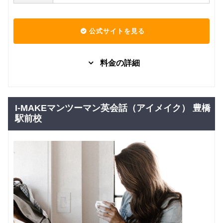
公式サイトを見る
料金の詳細
日本人教
グループレッスン
子供向け
日常英会話
師 （レギ
7,920
円(税込) / 月
ュラーコ
I-MAKEマンツーマン英会話（アイメイク） 豊橋
ース）
回数：4 / 1セッション30分
駅前校
外国人教
グループレッスン
子供向け
日常英会話
師 （プラ
8,580
クティカ
円(税込) / 月
ルコー
回数：4 / 1セッション30分
ス）
日本人教
マンツーマン
子供向け
日常英会話
師 （レギ
17,050
円(税込) / 月
ュラーコ
ース）
回数：4 / 1セッション30分