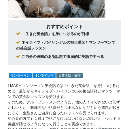
外国人教
マンツーマン
子供向け
日常英会話
師 （プラ
18,810
クティカ
円(税込) / 月
ルコー
回数：4 / 1セッション30分
おすすめポイント
ス）
「生きた英会話」を身につけるのが目標
マンツーマン
子供向け
日常英会話
プライベ
ネイティブ・バイリンガルの担当講師とマンツーマンで
5,800
ートレッ
円(税込) / 総額
の英会話レッスン
スン
回数：1 / 1セッション30分
ご自分の興味のある話題で徹底的に英語で学べる
グループレッスン
子供向け
ファミリ
17,050
ーレッス
円(税込) / 月
マンツーマン
オンライン可
日常会話・旅行
ン
回数：4 / 1セッション30分
I-MAKE マンツーマン英会話では「生きた英会話」を身につけるた
めに、最初からネイティブ・バイリンガルの担当講師とマンツーマ
英検ラウ
グループレッスン
英検
ンでの英会話レッスンを受けます。
ンドアッ
70,400
そのため、グループレッスンのように、他の人よりできないと恥ず
プ レッス
円(税込) / 総額
かしいとか、興味のない話題だとつまらないなどという問題が起き
ン (5～3級
回数：16 / 1セッション50分
各クラス)
にくく、生徒さんご自身に合ったレッスンを受けられます。
初心者の方でも１対１で話さなければいけない環境だと、少しずつ
英語が話せるようになって行くことを実感できます。
英検プラ
マンツーマン
英検