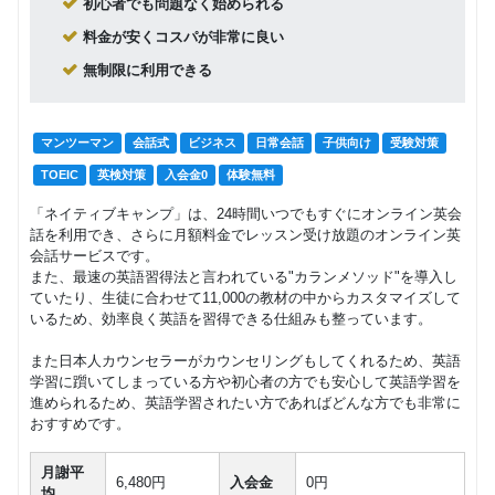
初心者でも問題なく始められる
料金が安くコスパが非常に良い
無制限に利用できる
マンツーマン
会話式
ビジネス
日常会話
子供向け
受験対策
TOEIC
英検対策
入会金0
体験無料
「ネイティブキャンプ」は、24時間いつでもすぐにオンライン英会
話を利用でき、さらに月額料金でレッスン受け放題のオンライン英
会話サービスです。
また、最速の英語習得法と言われている"カランメソッド"を導入し
ていたり、生徒に合わせて11,000の教材の中からカスタマイズして
いるため、効率良く英語を習得できる仕組みも整っています。
また日本人カウンセラーがカウンセリングもしてくれるため、英語
学習に躓いてしまっている方や初心者の方でも安心して英語学習を
進められるため、英語学習されたい方であればどんな方でも非常に
おすすめです。
月謝平
6,480円
入会金
0円
均