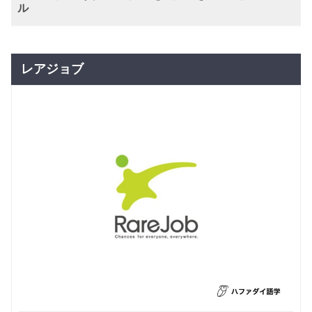
ース
ル
保護者の
グループレッスン
社会人向け
日常英会話
ための英
8,140
マンツーマン
円(税込) / 月
会話クラ
プレミア
6,600
ス
回数：4 / 1セッション50分
円(税込) / 総額
ムコース
回数：1 / 1セッション60分
レアジョブ