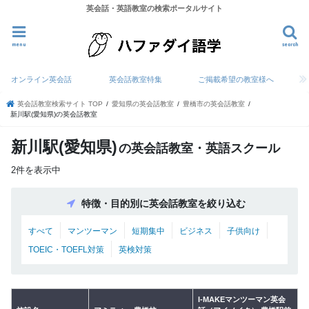
英会話・英語教室の検索ポータルサイト
menu
search
オンライン英会話
英会話教室特集
ご掲載希望の教室様へ
英会話教室検索サイト TOP
愛知県の英会話教室
豊橋市の英会話教室
新川駅(愛知県)の英会話教室
新川駅(愛知県)
の英会話教室・英語スクール
2件を表示中
特徴・目的別に英会話教室を絞り込む
すべて
マンツーマン
短期集中
ビジネス
子供向け
TOEIC・TOEFL対策
英検対策
I-MAKEマンツーマン英会