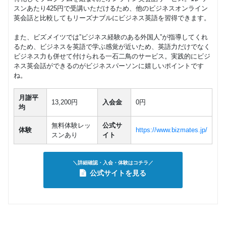
スンあたり425円で受講いただけるため、他のビジネスオンライン
英会話と比較してもリーズナブルにビジネス英語を習得できます。
また、ビズメイツでは”ビジネス経験のある外国人”が指導してくれ
るため、ビジネスを英語で学ぶ感覚が近いため、英語力だけでなく
ビジネス力も併せて付けられる一石二鳥のサービス。実践的にビジ
ネス英会話ができるのがビジネスパーソンに嬉しいポイントです
ね。
月謝平
13,200円
入会金
0円
均
無料体験レッ
公式サ
体験
https://www.bizmates.jp/
スンあり
イト
＼詳細確認・入会・体験はコチラ／
公式サイトを見る