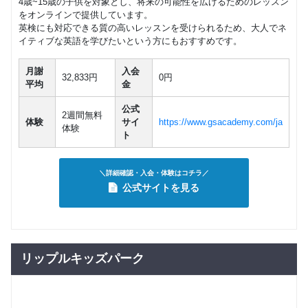
4歳~15歳の子供を対象とし、将来の可能性を広げるためのレッスン
をオンラインで提供しています。
英検にも対応できる質の高いレッスンを受けられるため、大人でネ
イティブな英語を学びたいという方にもおすすめです。
月謝
入会
32,833円
0円
平均
金
公式
2週間無料
体験
サイ
https://www.gsacademy.com/ja
体験
ト
＼詳細確認・入会・体験はコチラ／
公式サイトを見る
リップルキッズパーク