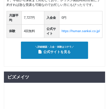
す。早朝から深夜まで対応しており、レッスン開始時間5分前に予
約すれば急な受講も可能なのでお忙しい方にもぴったりです。
月謝平
7,727円
入会金
0円
均
公式サ
体験
4回無料
https://human.sankei.co.jp/
イト
＼詳細確認・入会・体験はコチラ／
公式サイトを見る
ビズメイツ