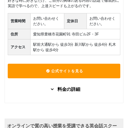
イベート
好きな時に好きなだけ、ご自分の興味のある内容の話題で徹底的に
7,260
レッスン
英語で学べるので、上達スピードも上がるのです。
円(税込) / 総額
(5～1級各
回数：1 / 1セッション40分
クラス)
お問い合わせく
お問い合わせく
営業時間
定休日
ださい。
ださい。
TOEIC
L&R・
グループレッスン
TOEIC
住所
愛知県豊橋市花園町91 寺田ビル2F・3F
TOEIC
70,400
円(税込) / 総額
Bridge ラ
駅前大通駅から 徒歩3分 新川駅から 徒歩4分 札木
アクセス
ウンドア
回数：16 / 1セッション50分
駅から 徒歩4分
ップ
TOEIC
L&R・
公式サイトを見る
マンツーマン
TOEIC
TOEIC
7,260
Bridge プ
円(税込) / 月
ライベー
回数：4 / 1セッション40分
料金の詳細
ト レッス
ン
レギュラ
グループレッスン
子供向け
ーコース
マンツーマン
日常英会話
帰国子女
10,340
マンツー
3,300
円(税込) / 月
クラス
円(税込) / 総額
マン英会
回数：4 / 1セッション50分
話対面コ
回数：1 / 1セッション60分
オンラインで質の高い授業を受講できる英会話スクー