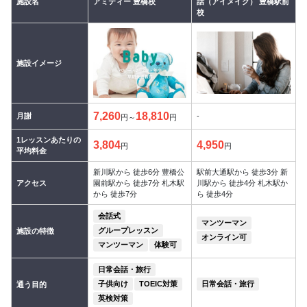
施設名
アミティー 豊橋校
話（アイメイク） 豊橋駅前
校
施設イメージ
7,260
18,810
月謝
-
円～
円
1レッスンあたりの
3,804
4,950
円
円
平均料金
新川駅から 徒歩6分 豊橋公
駅前大通駅から 徒歩3分 新
アクセス
園前駅から 徒歩7分 札木駅
川駅から 徒歩4分 札木駅か
から 徒歩7分
ら 徒歩4分
会話式
マンツーマン
グループレッスン
施設の特徴
オンライン可
マンツーマン
体験可
日常会話・旅行
子供向け
TOEIC対策
日常会話・旅行
通う目的
英検対策