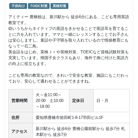
子供向け
TOEIC対策
英検対策
アミティー 豊橋校は、新川駅から 徒歩6分にある、こども専用英語
教室です。
幼いうちからネイティブの英語をきかせることで英語耳を育てるこ
とに力を入れています。ママと一緒にレッスンすることでお子さん
は安心しますし、童話や子守唄を取り入れているので情操教育にも
なって一石二鳥。
英会話をはじめ、英検Ｊｒや英検対策、TOEICなど資格試験対策も
充実しています。帰国子女クラスもあり、海外で身に付けた英語力
の向上に役立ちます。
こども専用の教室なので、きれいで安全な教室、施設にもこだわっ
ており、安心して通わせることができますね。
火～金11:00～
営業時間
20:00 土10:00
定休日
日・月
～19:00
住所
愛知県豊橋市前田町1-8-17羽田ビル1F
新川駅から 徒歩6分 豊橋公園前駅から 徒歩7分 札
アクセス
木駅から 徒歩7分