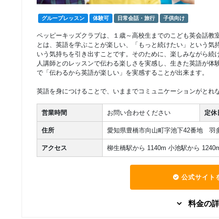
ド）
回数：4 / 1セッション60分
グループレッスン
体験可
日常会話・旅行
子供向け
グループレッスン
中学生（７０分）日
ペッピーキッズクラブは、１歳～高校生までのこども英会話教
8,910
本人講師スタンダー
円(税込) / 月
とは、英語を学ぶことが楽しい、「もっと続けたい」という気
ド
回数：4 / 1セッション70分
いう気持ちを引き出すことです。そのために、楽しみながら続
人講師とのレッスンで伝わる楽しさを実感し、生きた英語が体
で「伝わるから英語が楽しい」を実感することが出来ます。
グループレッスン
中学生（９０分）日
10,560
本人講師スタンダー
円(税込) / 月
英語を身につけることで、いままでコミュニケーションがとれ
ド
回数：4 / 1セッション90分
営業時間
お問い合わせください
定休
住所
愛知県豊橋市向山町字池下42番地 羽
アクセス
柳生橋駅から 1140m 小池駅から 1240
公式サイト
料金の