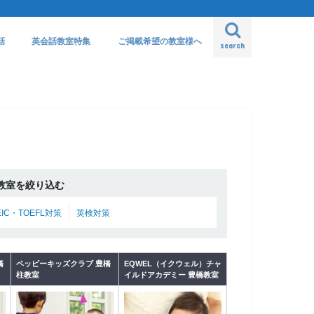
話
英会話教室特集
ご掲載希望の教室様へ
search
教室を絞り込む
EIC・TOEFL対策
英検対策
橋
ペッピーキッズクラブ 豊橋
EQWEL（イクウェル）チャ
柱教室
イルドアカデミー 豊橋教室