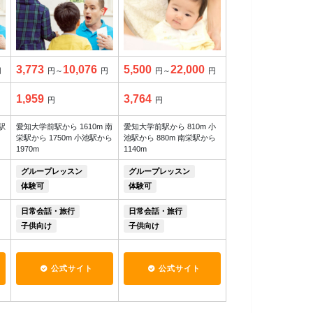
3,773
10,076
5,500
22,000
円
円～
円
円～
円
1,959
3,764
円
円
駅
愛知大学前駅から 1610m 南
愛知大学前駅から 810m 小
栄駅から 1750m 小池駅から
池駅から 880m 南栄駅から
1970m
1140m
グループレッスン
グループレッスン
体験可
体験可
日常会話・旅行
日常会話・旅行
子供向け
子供向け
公式サイト
公式サイト