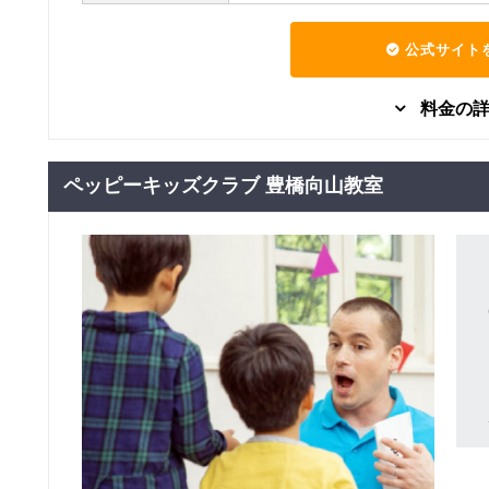
公式サイト
料金の
グループレッスン
子供向け
３歳～６歳（年少・
ペッピーキッズクラブ 豊橋向山教室
7,260
年中・年長）日本人
円(税込) / 月
講師スタンダード
回数：4 / 1セッション50分
グループレッスン
子供向け
小学１・２年生（日
7,260
本人講師スタンダー
円(税込) / 月
ド）
回数：4 / 1セッション60分
グループレッスン
子供向け
小学３・４年生（日
7,260
本人講師スタンダー
円(税込) / 月
ド）
回数：4 / 1セッション60分
グループレッスン
子供向け
小学５・６年生（日
7,260
本人講師スタンダー
円(税込) / 月