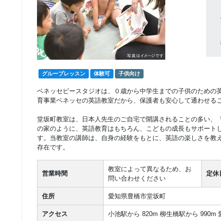
グループレッスン
体験可
子供向け
ベネッセビースタジオは、０歳から中学生までの子供のための
育事業ベネッセの英語教室だから、保護者も安心して通わせる
堂坂町教室は、日本人先生のご自宅で開講されることの多い、
の家のように、英語教育はもちろん、こどもの成長もサポート
す。当教室の講師は、自身の経験をもとに、英語の楽しさを教
存在です。
教室によって異なるため、お
営業時間
定休
問い合わせください
住所
愛知県豊橋市堂坂町
アクセス
小池駅から 820m 柳生橋駅から 990m