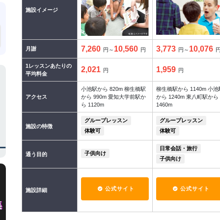
施設イメージ
7,260
10,560
3,773
10,076
月謝
円～
円
円～
1レッスンあたりの
2,021
1,959
円
円
平均料金
小池駅から 820m 柳生橋駅
柳生橋駅から 1140m 小池
アクセス
から 990m 愛知大学前駅か
から 1240m 東八町駅から
ら 1120m
1460m
グループレッスン
グループレッスン
施設の特徴
体験可
体験可
日常会話・旅行
子供向け
通う目的
子供向け
公式サイト
公式サイト
施設詳細