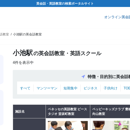
英会話・英語教室の検索ポータルサイト
オンライン英会
話教室
小池駅の英会話教室
小池駅
の英会話教室・英語スクール
4件を表示中
特徴・目的別に英会話
すべて
マンツーマン
短期集中
ビジネス
子供向け
TO
ベネッセの英語教室 ビース
ペッピーキッズクラブ 豊
施設名
タジオ 堂坂町教室
向山教室