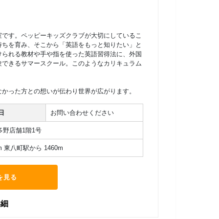
室です。ペッピーキッズクラブが大切にしているこ
持ちを育み、そこから「英語をもっと知りたい」と
けられる教材や手や指を使った英語習得法に、外国
験できるサマースクール。このようなカリキュラム
なかった方との想いが伝わり世界が広がります。
日
お問い合わせください
多野店舗1階1号
m 東八町駅から 1460m
を見る
詳細