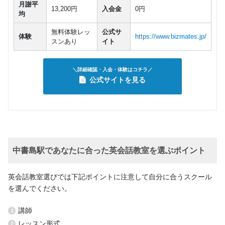
月謝平
13,200円
入会金
0円
均
無料体験レッ
公式サ
体験
https://www.bizmates.jp/
スンあり
イト
＼詳細確認・入会・体験はコチラ／
公式サイトを見る
中書島駅であなたに合った英会話教室を選ぶポイント
英会話教室選びでは下記ポイントに注意して自分に合うスクール
を選んでください。
講師
レッスン形式