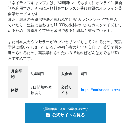
「ネイティブキャンプ」は、24時間いつでもすぐにオンライン英会
話を利用でき、さらに月額料金でレッスン受け放題のオンライン英
会話サービスです。
また、最速の英語習得法と言われている"カランメソッド"を導入し
ていたり、生徒に合わせて11,000の教材の中からカスタマイズして
いるため、効率良く英語を習得できる仕組みも整っています。
また日本人カウンセラーがカウンセリングもしてくれるため、英語
学習に躓いてしまっている方や初心者の方でも安心して英語学習を
進められるため、英語学習されたい方であればどんな方でも非常に
おすすめです。
月謝平
6,480円
入会金
0円
均
7日間無料体
公式サ
体験
https://nativecamp.net/
験あり
イト
＼詳細確認・入会・体験はコチラ／
公式サイトを見る