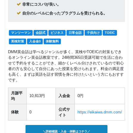
非常にコスパが良い。
自分のレベルに合ったプラグラムを受けられる。
マンツーマン
会話式
ビジネス
日常会話
子供向け
TOEIC
英検対策
入会金0
体験無料
DMM英会話は学べるジャンルが多く、英検やTOEICの対策もでき
るオンライン英会話教室です。24時間365日受講可能で生活に合わ
せて予約をすることができ、細かくレベル分けされているので初心
者の方も安心して自分にあった授業を受けられます。料金の満足度
も高く、まずは英語を話す習慣を身に付けたいという方にもおすす
です。
月謝平
10,813円
入会金
0円
均
公式サ
体験
0
https://eikaiwa.dmm.com/
イト
＼詳細確認・入会・体験はコチラ／