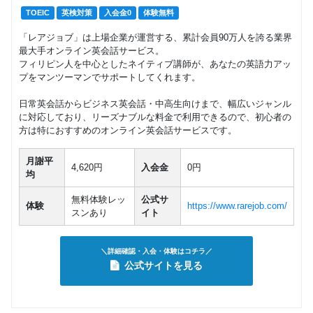
TOEIC
英検対策
入会金0
体験無料
「レアジョブ」は上場企業が運営する、累計会員90万人を誇る業界
最大手オンライン英会話サービス。
フィリピン人を中心としたネイティブ講師が、あなたの英語力アッ
プをマンツーマンでサポートしてくれます。
日常英会話からビジネス英会話・中高生向けまで、幅広いジャンル
に対応しており、リーズナブルな料金で利用できるので、初心者の
方は特におすすめのオンライン英会話サービスです。
月謝平
4,620円
入会金
0円
均
無料体験レッ
公式サ
体験
https://www.rarejob.com/
スンあり
イト
＼詳細確認・入会・体験はコチラ／
公式サイトを見る