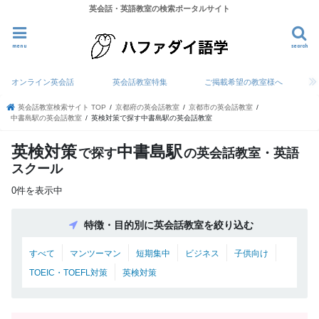
英会話・英語教室の検索ポータルサイト
menu
search
オンライン英会話
英会話教室特集
ご掲載希望の教室様へ
英会話教室検索サイト TOP
京都府の英会話教室
京都市の英会話教室
中書島駅の英会話教室
英検対策で探す中書島駅の英会話教室
英検対策
中書島駅
で探す
の英会話教室・英語
スクール
0件を表示中
特徴・目的別に英会話教室を絞り込む
すべて
マンツーマン
短期集中
ビジネス
子供向け
TOEIC・TOEFL対策
英検対策