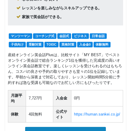
レッスンを楽しみながらスキルアップできる。
家族で英会話ができる。
マンツーマン
コーチング式
会話式
ビジネス
日常会話
子供向け
受験対策
TOEIC
英検対策
入会金0
体験無料
産経オンライン英会話Plusは、比較サイト「MY BEST」でベスト
オンライン英会話で総合ランキング1位を獲得した完成度の高いオ
ンライン英会話教室です。楽しくレッスンを受けられるのはもちろ
ん、コスパの良さや予約の取りやすさも堂々の1位を記録していま
す。早朝から深夜まで対応しており、レッスン開始時間5分前に予
約すれば急な受講も可能なのでお忙しい方にもぴったりです。
月謝平
7,727円
入会金
0円
均
公式サ
体験
4回無料
https://human.sankei.co.jp/
イト