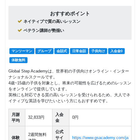
おすすめポイント
ネイティブで質の高いレッスン
ベテラン講師が勢揃い
マンツーマン
グループ
会話式
日常会話
子供向け
入会金0
体験無料
Global Step Academyは、世界初の子供向けオンライン・インター
ナショナルスクールです。
4歳~15歳の子供を対象とし、将来の可能性を広げるためのレッスン
をオンラインで提供しています。
英検にも対応できる質の高いレッスンを受けられるため、大人でネ
イティブな英語を学びたいという方にもおすすめです。
月謝
入会
32,833円
0円
平均
金
公式
2週間無料
体験
サイ
https://www.gsacademy.com/ja