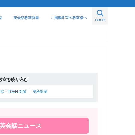
話
英会話教室特集
ご掲載希望の教室様へ
search
教室を絞り込む
EIC・TOEFL対策
英検対策
新英会話ニュース