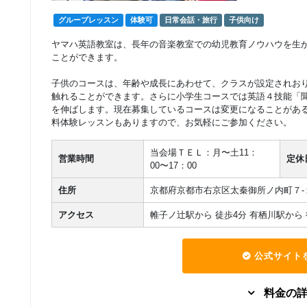
グループレッスン
体験可
日常会話・旅行
子供向け
ヤマハ英語教室は、長年の音楽教室での幼児教育ノウハウを生
ことができます。
子供のコースは、年齢や成長にあわせて、クラスが設定されお
触れることができます。さらに小学生コースでは英語４技能「
を伸ばします。現在募集しているコースは変更になることがあ
料体験レッスンもありますので、お気軽にご参加ください。
当会場ＴＥＬ：月〜土11：
営業時間
定休
00〜17：00
住所
京都府京都市右京区太秦御所ノ内町７-
アクセス
帷子ノ辻駅から 徒歩4分 有栖川駅から 
公式サイト
料金の