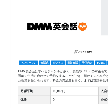
グループレッスン
初級者
4,400
ポップスで英語
円(税込) / 月
回数：2 / 1セッション60分
グループレッスン
初級者
5,500
ポップスで英語
円(税込) / 月
回数：3 / 1セッション60分
マンツーマン
会話式
ビジネス
日常会話
子供向け
TOEIC
DMM英会話は学べるジャンルが多く、英検やTOEICの対策もで
可能で生活に合わせて予約をすることができ、細かくレベル分
た授業を受けられます。料金の満足度も高く、まずは英語を話
月謝平均
10,813円
入会
体験
0
公式