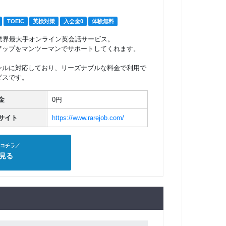
TOEIC
英検対策
入会金0
体験無料
業界最大手オンライン英会話サービス。
アップをマンツーマンでサポートしてくれます。
ンルに対応しており、リーズナブルな料金で利用で
ビスです。
金
0円
サイト
https://www.rarejob.com/
コチラ／
見る