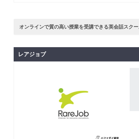
グループレッスン
子供向け
えいご★デビュー
3,850
円(税込) / 月
（０歳）
回数：3 / 1セッション45分
オンラインで質の高い授業を受講できる英会話スクー
グループレッスン
子供向け
えいごでいっしょ
5,280
円(税込) / 月
（１歳）
回数：3 / 1セッション50分
レアジョブ
グループレッスン
子供向け
リズムポケット（２
5,280
円(税込) / 月
歳）
回数：3 / 1セッション50分
グループレッスン
子供向け
ポップコーントーク
5,280
円(税込) / 月
（３歳）
回数：3 / 1セッション50分
グループレッスン
子供向け
TALKids トーキッ
7,480
円(税込) / 月
ズ（４～５歳児）
回数：4 / 1セッション50分