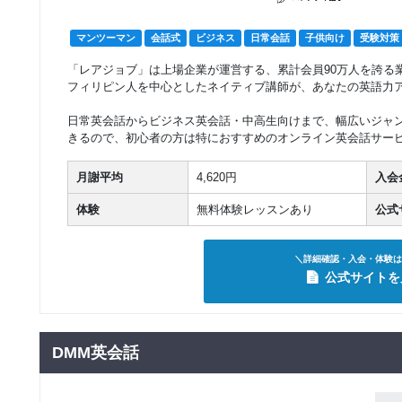
グループレッスン
子供向け
マンツーマン
会話式
ビジネス
日常会話
子供向け
受験対策
英語でコミュニケー
8,030
円(税込) / 月
ション1
「レアジョブ」は上場企業が運営する、累計会員90万人を誇る
回数：4 / 1セッション50分
フィリピン人を中心としたネイティブ講師が、あなたの英語力
グループレッスン
子供向け
日常英会話からビジネス英会話・中高生向けまで、幅広いジャ
英語でコミュニケー
8,030
円(税込) / 月
きるので、初心者の方は特におすすめのオンライン英会話サー
ション2
回数：4 / 1セッション50分
月謝平均
4,620円
入会
グループレッスン
子供向け
英語でコミュニケー
8,030
体験
無料体験レッスンあり
公式
円(税込) / 月
ション3
回数：4 / 1セッション50分
＼詳細確認・入会・体験は
グループレッスン
子供向け
公式サイトを
英語でコミュニケー
9,130
円(税込) / 月
ション4
回数：4 / 1セッション50分
DMM英会話
グループレッスン
日常英会話
5,280
英会話アラカルト
円(税込) / 月
回数：2 / 1セッション50分