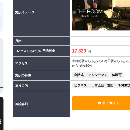
施設イメージ
月謝
-
17,829
1レッスンあたりの平均料金
円
中崎町駅から 徒歩3分 梅田駅から 徒歩6
アクセス
から 徒歩10分
会話式
マンツーマン
体験可
施設の特徴
ビジネス
日常会話・旅行
TOEIC
通う目的
公式サイト
施設詳細