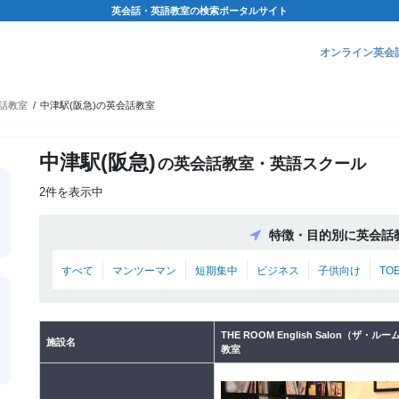
英会話・英語教室の検索ポータルサイト
オンライン英会
話教室
中津駅(阪急)の英会話教室
中津駅(阪急)
の英会話教室・英語スクール
2件を表示中
特徴・目的別に英会話
すべて
マンツーマン
短期集中
ビジネス
子供向け
TO
THE ROOM English Salon（ザ・ル
施設名
教室