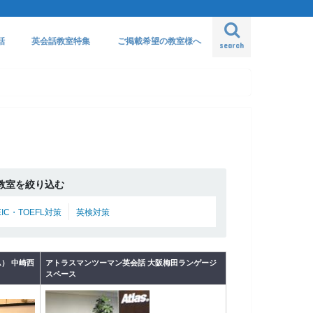
話
英会話教室特集
ご掲載希望の教室様へ
search
教室を絞り込む
EIC・TOEFL対策
英検対策
ーム） 中崎西
アトラスマンツーマン英会話 大阪梅田ランゲージ
スペース