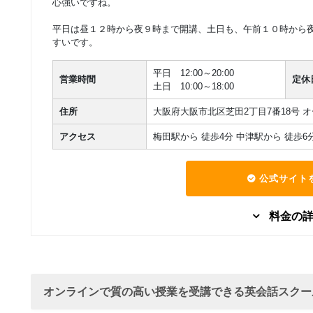
心強いですね。
マンツーマン
社会人向け
平日は昼１２時から夜９時まで開講、土日も、午前１０時から
48,400
1日英会話合宿
円(税込) / 総額
すいです。
回数：1 / 1セッション480分
平日 12:00～20:00
営業時間
定休
マンツーマン
社会人向け
土日 10:00～18:00
38,500
半日英会話合宿
円(税込) / 総額
住所
大阪府大阪市北区芝田2丁目7番18号 
回数：1 / 1セッション300分
アクセス
梅田駅から 徒歩4分 中津駅から 徒歩6
マンツーマン
社会人向け
プライベートコーチ
869,000
円(税込) / 総額
ング １年契約
公式サイト
回数：48 / 1セッション90分
料金の
レッスン料金 （目
マンツーマン
ビジネス英語
安です。詳細は教室
4,500
円(税込) / 総額
にお問い合わせくだ
回数：1 / 1セッション60分
さい）
オンラインで質の高い授業を受講できる英会話スクー