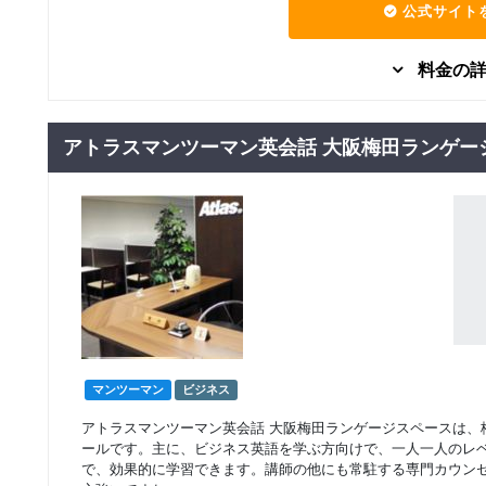
公式サイト
料金の
マンツーマン
社会人向け
アトラスマンツーマン英会話 大阪梅田ランゲー
3,300
体験レッスン
円(税込) / 総額
回数：1 / 1セッション60分
マンツーマン
社会人向け
マンツーマンレッス
66,000
円(税込) / 総額
ン 回数制
回数：10 / 1セッション60分
マンツーマン
社会人向け
マンツーマンレッス
110,000
円(税込) / 総額
ン 回数制
回数：20 / 1セッション60分
マンツーマン
ビジネス
マンツーマン
社会人向け
アトラスマンツーマン英会話 大阪梅田ランゲージスペースは、
マンツーマンレッス
211,200
円(税込) / 総額
ールです。主に、ビジネス英語を学ぶ方向けで、一人一人のレ
ン １年制
で、効果的に学習できます。講師の他にも常駐する専門カウン
回数：48 / 1セッション60分