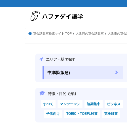
英会話教室検索サイト TOP
大阪府の英会話教室
大阪市の英会
エリア・駅
で探す
中津駅(阪急)
特徴・目的
で探す
すべて
マンツーマン
短期集中
ビジネス
子供向け
TOEIC・TOEFL対策
英検対策