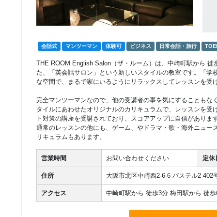
会話式
マンツーマン
体験可
ビジネス
日常会話・旅行
TOE
THE ROOM English Salon（ザ・ルーム）は、中崎町駅
た、「英会話サロン」という新しいスタイルの教室です。「学
な空間で、まるで家にいるようにリラックスしてレッスンを受
完全マンツーマンなので、他の受講者の事を気にすることもな
タイルにあわせたオリジナルのカリキュラムで、レッスンを受
ト対策の講座を受講されており、スコアアップに自信がありま
通常のレッスンの他にも、ゲーム、やドラマ・歌・海外ニュー
リキュラムもあります。
営業時間
お問い合わせください
定休
住所
大阪市北区中崎西2-6-6 パステル2 402
アクセス
中崎町駅から 徒歩3分 梅田駅から 徒歩