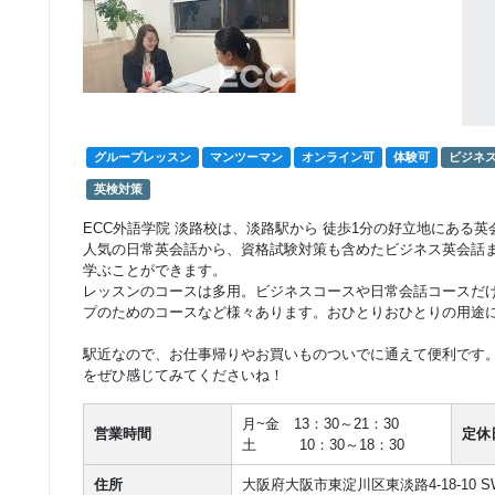
グループレッスン
マンツーマン
オンライン可
体験可
ビジネ
英検対策
ECC外語学院 淡路校は、淡路駅から 徒歩1分の好立地にある
人気の日常英会話から、資格試験対策も含めたビジネス英会話
学ぶことができます。
レッスンのコースは多用。ビジネスコースや日常会話コースだ
プのためのコースなど様々あります。おひとりおひとりの用途
駅近なので、お仕事帰りやお買いものついでに通えて便利です
をぜひ感じてみてくださいね！
月~金 13：30～21：30
営業時間
定休
土 10：30～18：30
住所
大阪府大阪市東淀川区東淡路4-18-10 SWIF