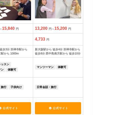
15,840
13,200
15,200
～
円
円～
円
4,733
円
徒歩3分 崇禅寺駅から
新大阪駅から 徒歩4分 崇禅寺駅から
庄駅から 1000m
徒歩8分 西中島南方駅から 徒歩10分
レッスン
マンツーマン
体験可
マン
体験可
・旅行
子供向け
日常会話・旅行
公式サイト
公式サイト