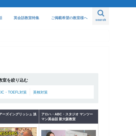
話
英会話教室特集
ご掲載希望の教室様へ
search
教室を絞り込む
EIC・TOEFL対策
英検対策
アーズイングリッシュ 淡
アロハ・ABC・スタジオ マンツー
マン英会話 新大阪教室