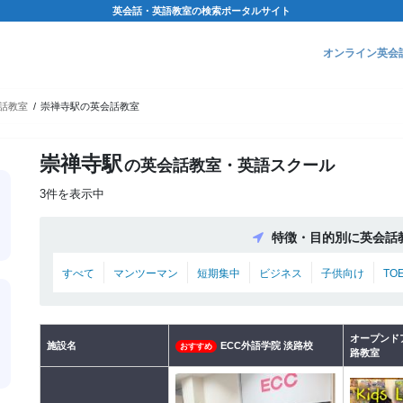
英会話・英語教室の検索ポータルサイト
オンライン英会
話教室
崇禅寺駅の英会話教室
崇禅寺駅
の英会話教室・英語スクール
3件を表示中
特徴・目的別に英会話
すべて
マンツーマン
短期集中
ビジネス
子供向け
TO
オープンド
施設名
ECC外語学院 淡路校
おすすめ
路教室