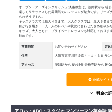
グループレッスン
フリータイムレッス
オープンドアーズイングリッシュ 淡路教室は、淡路駅から 徒
2,444
円(税込) / 総額
ン
楽しくリラックスした雰囲気でのレッスンが魅力です。リーズ
回数：1 / 1セッション40分
られそうですね。
キッズクラスでは最大４名まで、大人クラスでは、最大３名ま
マンツーマン
目が行き届き、一人一人のレベルや状況に合わせたきめ細やか
マンツーマンレッス
17,050
キッズ、大人ともに、プライベートレッスンも対応しておりま
円(税込) / 総額
ン
勧めです。
回数：1 / 1セッション80分
営業時間
お問い合わせください
定休
TOEIC®L&R Test 集
グループレッスン
TOEIC
短期集中
中コー
130,400
円(税込) / 総額
住所
大阪市東淀川区淡路４－１－３６ サン
ス/TOEIC®L&R Test
回数：10 / 1セッション160分
対策コース
アクセス
淡路駅から 徒歩3分 崇禅寺駅から 940m
グループレッスン
高校生アカデミック
22,000
円(税込) / 月
コース
公式サイト
回数：4 / 1セッション120分
料金の
グループレッスン
子供向け
日常英会話
1歳半・2歳・3歳
9,900
（ミニキッズ）英会
円(税込) / 月
話コース
グループレッスン
社会人向け
回数：4 / 1セッション30分
アロハ・ABC・スタジオ マンツーマン英会話 
11,440
グループ