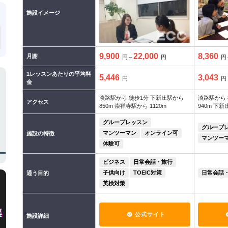
施設イメージ
9,900
22,000
8,360
月謝
円～
円
円
1レッスンあたりの平均料
5,446
3,043
円
円
金
淡路駅から 徒歩1分 下新庄駅から
淡路駅から 
アクセス
850m 崇禅寺駅から 1120m
940m 下新
グループレッスン
グループ
マンツーマン
オンライン可
施設の特徴
マンツー
体験可
ビジネス
日常会話・旅行
子供向け
TOEIC対策
日常会話
通う目的
英検対策
公式サイト
施設詳細