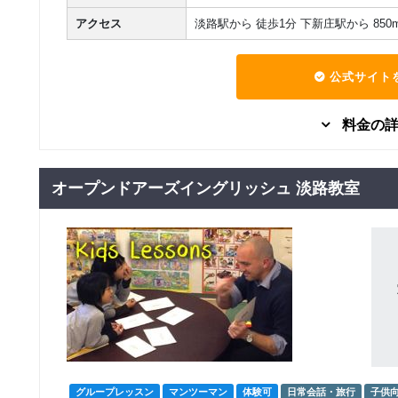
アクセス
淡路駅から 徒歩1分 下新庄駅から 850m
公式サイト
料金の
グループレッスン
日常英会話
オープンドアーズイングリッシュ 淡路教室
20,366
ENVISIONコース
円(税込) / 月
回数：4 / 1セッション100分
グループレッスン
ビジネス英語
ビジネス英会話コー
16,293
円(税込) / 月
ス
回数：4 / 1セッション80分
グループレッスン
日常英会話
パワーイングリッシ
16,293
円(税込) / 月
ュコース
回数：4 / 1セッション80分
グループレッスン
マンツーマン
体験可
日常会話・旅行
子供