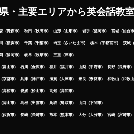
県・主要エリアから英会話教
森
青森市
秋田
秋田市
山形
山形市
岩手
盛岡市
宮城
仙台
川
横浜市
千葉
千葉市
埼玉
さいたま市
栃木
宇都宮市
茨城
岡
静岡市
岐阜
岐阜市
三重
津市
富山市
石川
金沢市
福井
福井市
山梨
甲府市
長野
長野市
京都市
兵庫
神戸市
滋賀
大津市
奈良
奈良市
和歌山
和歌
高松市
愛媛
松山市
高知
高知市
岡山市
島根
出雲市
鳥取
鳥取市
山口
下関市
佐賀市
長崎
長崎市
熊本
熊本市
大分
大分市
宮崎
宮崎市