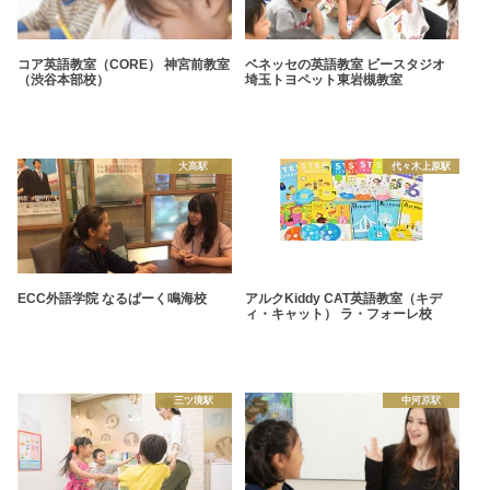
コア英語教室（CORE） 神宮前教室
ベネッセの英語教室 ビースタジオ
（渋谷本部校）
埼玉トヨペット東岩槻教室
大高駅
代々木上原駅
ECC外語学院 なるぱーく鳴海校
アルクKiddy CAT英語教室（キデ
ィ・キャット） ラ・フォーレ校
三ツ境駅
中河原駅