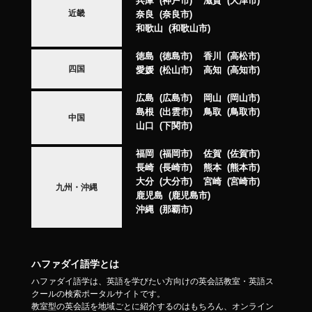
兵庫
神戸市
滋賀
大津市
近畿
奈良
奈良市
和歌山
和歌山市
徳島
徳島市
香川
高松市
四国
愛媛
松山市
高知
高知市
広島
広島市
岡山
岡山市
島根
出雲市
鳥取
鳥取市
中国
山口
下関市
福岡
福岡市
佐賀
佐賀市
長崎
長崎市
熊本
熊本市
大分
大分市
宮崎
宮崎市
九州・沖縄
鹿児島
鹿児島市
沖縄
那覇市
ハファダイ語学とは
ハファダイ語学は、英語を学びたい方向けの英会話教室・英語ス
クールの検索ポータルサイトです。
教室型の英会話を地域ごとに紹介するのはもちろん、オンライン