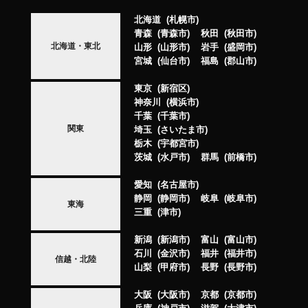
北海道
札幌市
青森
青森市
秋田
秋田市
北海道・東北
山形
山形市
岩手
盛岡市
宮城
仙台市
福島
郡山市
東京
新宿区
神奈川
横浜市
千葉
千葉市
関東
埼玉
さいたま市
栃木
宇都宮市
茨城
水戸市
群馬
前橋市
愛知
名古屋市
静岡
静岡市
岐阜
岐阜市
東海
三重
津市
新潟
新潟市
富山
富山市
石川
金沢市
福井
福井市
信越・北陸
山梨
甲府市
長野
長野市
大阪
大阪市
京都
京都市