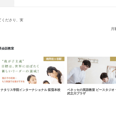
てくださり、実
月
英会話教室
南阿佐ヶ谷駅
ナタリス学院インターナショナル 荻窪本校
ベネッセの英語教室 ビースタジオ
武立川プラザ