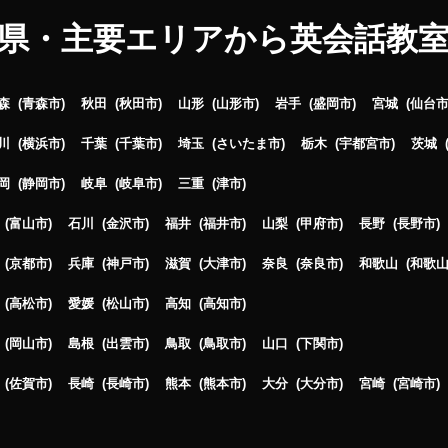
県・主要エリアから英会話教
森
青森市
秋田
秋田市
山形
山形市
岩手
盛岡市
宮城
仙台
川
横浜市
千葉
千葉市
埼玉
さいたま市
栃木
宇都宮市
茨城
岡
静岡市
岐阜
岐阜市
三重
津市
富山市
石川
金沢市
福井
福井市
山梨
甲府市
長野
長野市
京都市
兵庫
神戸市
滋賀
大津市
奈良
奈良市
和歌山
和歌
高松市
愛媛
松山市
高知
高知市
岡山市
島根
出雲市
鳥取
鳥取市
山口
下関市
佐賀市
長崎
長崎市
熊本
熊本市
大分
大分市
宮崎
宮崎市