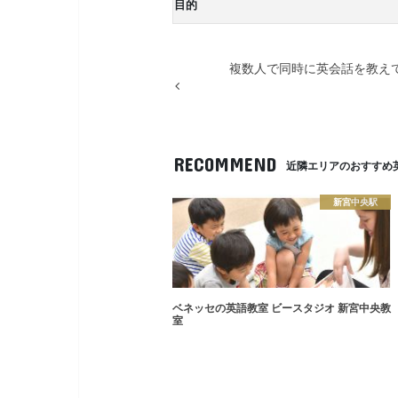
目的
複数人で同時に英会話を教え
RECOMMEND
近隣エリアのおすすめ
新宮中央駅
ベネッセの英語教室 ビースタジオ 新宮中央教
室