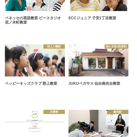
ベネッセの英語教室 ビースタジオ
ECCジュニア 子安1丁目教室
花ノ木町教室
郡上八幡駅
旭ヶ丘駅(宮城県)
ペッピーキッズクラブ 郡上教室
JUKUペガサス 仙台南光台教室
兵庫県
磐田駅