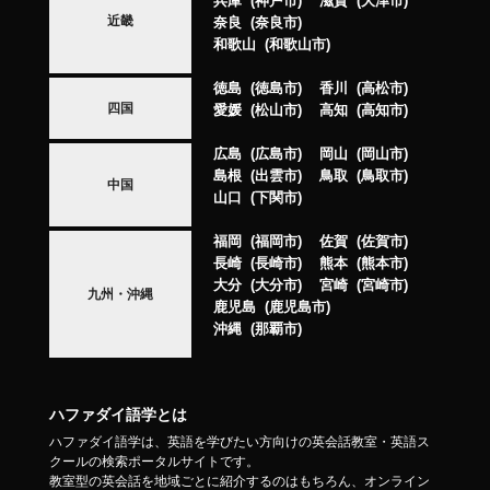
兵庫
神戸市
滋賀
大津市
近畿
奈良
奈良市
和歌山
和歌山市
徳島
徳島市
香川
高松市
四国
愛媛
松山市
高知
高知市
広島
広島市
岡山
岡山市
島根
出雲市
鳥取
鳥取市
中国
山口
下関市
福岡
福岡市
佐賀
佐賀市
長崎
長崎市
熊本
熊本市
大分
大分市
宮崎
宮崎市
九州・沖縄
鹿児島
鹿児島市
沖縄
那覇市
ハファダイ語学とは
ハファダイ語学は、英語を学びたい方向けの英会話教室・英語ス
クールの検索ポータルサイトです。
教室型の英会話を地域ごとに紹介するのはもちろん、オンライン