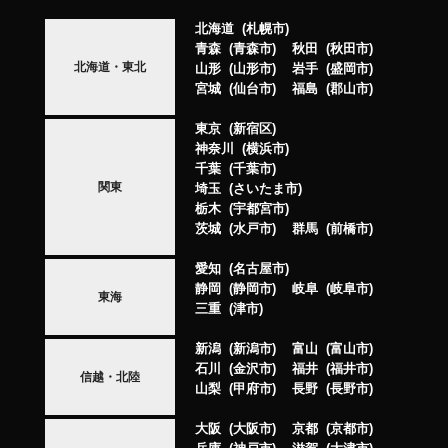
北海道
札幌市
青森
青森市
秋田
秋田市
北海道・東北
山形
山形市
岩手
盛岡市
宮城
仙台市
福島
郡山市
東京
新宿区
神奈川
横浜市
千葉
千葉市
関東
埼玉
さいたま市
栃木
宇都宮市
茨城
水戸市
群馬
前橋市
愛知
名古屋市
静岡
静岡市
岐阜
岐阜市
東海
三重
津市
新潟
新潟市
富山
富山市
石川
金沢市
福井
福井市
信越・北陸
山梨
甲府市
長野
長野市
大阪
大阪市
京都
京都市