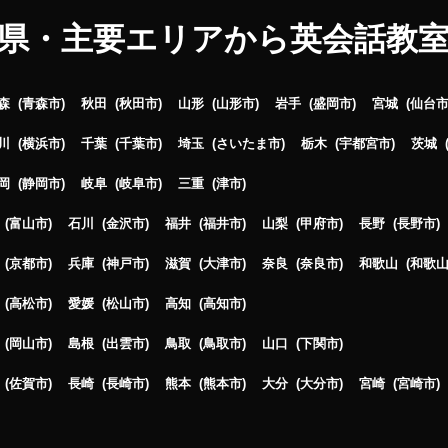
県・主要エリアから英会話教
森
青森市
秋田
秋田市
山形
山形市
岩手
盛岡市
宮城
仙台
川
横浜市
千葉
千葉市
埼玉
さいたま市
栃木
宇都宮市
茨城
岡
静岡市
岐阜
岐阜市
三重
津市
富山市
石川
金沢市
福井
福井市
山梨
甲府市
長野
長野市
京都市
兵庫
神戸市
滋賀
大津市
奈良
奈良市
和歌山
和歌
高松市
愛媛
松山市
高知
高知市
岡山市
島根
出雲市
鳥取
鳥取市
山口
下関市
佐賀市
長崎
長崎市
熊本
熊本市
大分
大分市
宮崎
宮崎市