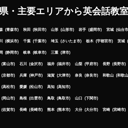
県・主要エリアから英会話教
森
青森市
秋田
秋田市
山形
山形市
岩手
盛岡市
宮城
仙台
川
横浜市
千葉
千葉市
埼玉
さいたま市
栃木
宇都宮市
茨城
岡
静岡市
岐阜
岐阜市
三重
津市
富山市
石川
金沢市
福井
福井市
山梨
甲府市
長野
長野市
京都市
兵庫
神戸市
滋賀
大津市
奈良
奈良市
和歌山
和歌
高松市
愛媛
松山市
高知
高知市
岡山市
島根
出雲市
鳥取
鳥取市
山口
下関市
佐賀市
長崎
長崎市
熊本
熊本市
大分
大分市
宮崎
宮崎市