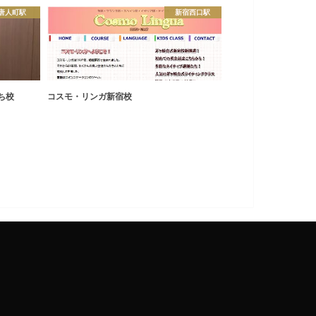
唐人町駅
新宿西口駅
ち校
コスモ・リンガ新宿校