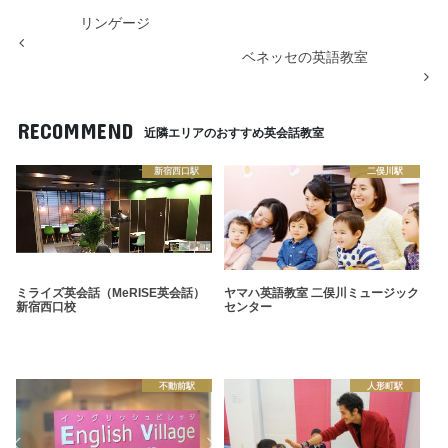
リンゲージ
ベネッセの英語教室
RECOMMEND
近隣エリアのおすすめ英会話教室
新宿西口駅
二俣川駅
ミライズ英会話（MeRISE英会話）
ヤマハ英語教室 二俣川ミュージック
新宿西口校
センター
不動前駅
人形町駅