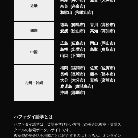
兵庫
神戸市
滋賀
大津市
近畿
奈良
奈良市
和歌山
和歌山市
徳島
徳島市
香川
高松市
四国
愛媛
松山市
高知
高知市
広島
広島市
岡山
岡山市
島根
出雲市
鳥取
鳥取市
中国
山口
下関市
福岡
福岡市
佐賀
佐賀市
長崎
長崎市
熊本
熊本市
大分
大分市
宮崎
宮崎市
九州・沖縄
鹿児島
鹿児島市
沖縄
那覇市
ハファダイ語学とは
ハファダイ語学は、英語を学びたい方向けの英会話教室・英語ス
クールの検索ポータルサイトです。
教室型の英会話を地域ごとに紹介するのはもちろん、オンライン