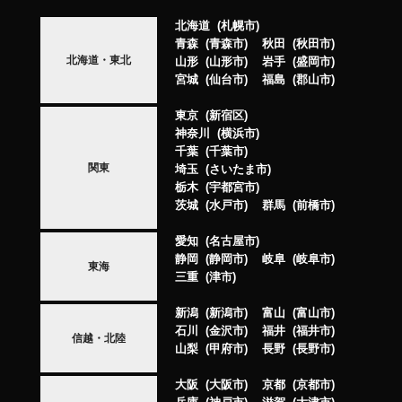
北海道
札幌市
青森
青森市
秋田
秋田市
北海道・東北
山形
山形市
岩手
盛岡市
宮城
仙台市
福島
郡山市
東京
新宿区
神奈川
横浜市
千葉
千葉市
関東
埼玉
さいたま市
栃木
宇都宮市
茨城
水戸市
群馬
前橋市
愛知
名古屋市
静岡
静岡市
岐阜
岐阜市
東海
三重
津市
新潟
新潟市
富山
富山市
石川
金沢市
福井
福井市
信越・北陸
山梨
甲府市
長野
長野市
大阪
大阪市
京都
京都市