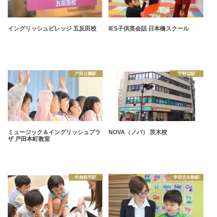
イングリッシュビレッジ 五反田校
IES子供英会話 日本橋スクール
戸田公園駅
宇野辺駅
ミュージック＆イングリッシュプラ
NOVA（ノバ） 茨木校
ザ 戸田本町教室
中央林間駅
学研北生駒駅