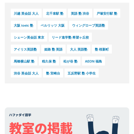
川越 英会話 大人
北千束駅 塾
英語 塾 渋谷
戸塚安行駅 塾
大阪 toeic 塾
ベルリッツ 大阪
ウィングローブ英語塾
シェーン英会話 東京
リード進学塾 希望ヶ丘校
アイリス英語塾
姫路 塾 英語
大人 英語塾
塾 桜新町
馬喰横山駅 塾
程久保 塾
松が谷 塾
AEON 福島
渋谷 英会話 大人
塾 宮崎台
五反野駅 塾 小学生