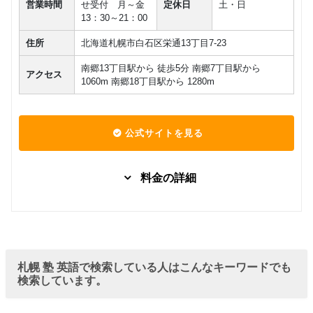
営業時間
せ受付 月～金
定休日
土・日
13：30～21：00
住所
北海道札幌市白石区栄通13丁目7-23
南郷13丁目駅から 徒歩5分 南郷7丁目駅から
アクセス
1060m 南郷18丁目駅から 1280m
公式サイトを見る
料金の詳細
料金は直
グループレッスン
接お問い
0
円(税込) / 月
合わせく
ださい
回数：0 / 1セッション0分
札幌 塾 英語で検索している人はこんなキーワードでも
検索しています。