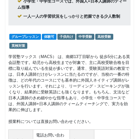
レギュラ
小学生・中学生コースでは、外国人+日本人講師のティー
18,700
円(税込) / 月
ー （小学
ム指導
生）
回数：8 / 1セッション60分
一人一人の学習状況をしっかりと把握できる少人数制
Pコース/
グループレッスン
子供向け
エクスプ
19,800
円(税込) / 月
レス（小
グループレッスン
体験可
子供向け
中学受験
高校受験
学生）
回数：8 / 1セッション60分
英検対策
学習塾マックス（MACS） は、南郷13丁目駅から 徒歩5分にある英
会話塾です。幼児から高校生までが対象で、主に高校受験合格を目
標に取り組んでいる生徒が多いです。通常、受験英語対策の教室で
は、日本人講師だけがレッスンに当たるのですが、当校の一番の特
徴は、どの年代のコースにでも基本的に外国人ネイティブ講師がレ
ッスンを行います。それにより、リーディング・スピーキングが強
くなり、結果的に受験英語にも強くなります。もちろん、文法など
日本人講師のきめ細やかな指導もあり、小学生・中学生コースで
は、外国人講師+日本人講師のティームティーチングで、実力を効
果的に伸ばします。
授業料については直接お問い合わせください。
電話お問い合わ