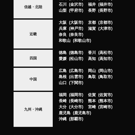
石川
金沢市
福井
福井市
信越・北陸
山梨
甲府市
長野
長野市
大阪
大阪市
京都
京都市
兵庫
神戸市
滋賀
大津市
近畿
奈良
奈良市
和歌山
和歌山市
徳島
徳島市
香川
高松市
四国
愛媛
松山市
高知
高知市
広島
広島市
岡山
岡山市
島根
出雲市
鳥取
鳥取市
中国
山口
下関市
福岡
福岡市
佐賀
佐賀市
長崎
長崎市
熊本
熊本市
大分
大分市
宮崎
宮崎市
九州・沖縄
鹿児島
鹿児島市
沖縄
那覇市