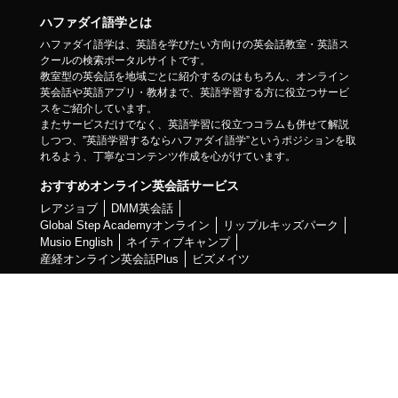
ハファダイ語学とは
ハファダイ語学は、英語を学びたい方向けの英会話教室・英語ス
クールの検索ポータルサイトです。
教室型の英会話を地域ごとに紹介するのはもちろん、オンライン
英会話や英語アプリ・教材まで、英語学習する方に役立つサービ
スをご紹介しています。
またサービスだけでなく、英語学習に役立つコラムも併せて解説
しつつ、”英語学習するならハファダイ語学”というポジションを取
れるよう、丁寧なコンテンツ作成を心がけています。
おすすめオンライン英会話サービス
レアジョブ
DMM英会話
Global Step Academyオンライン
リップルキッズパーク
Musio English
ネイティブキャンプ
産経オンライン英会話Plus
ビズメイツ
ハファダイ語学について
ご掲載希望の教室様へ
お問い合わせ