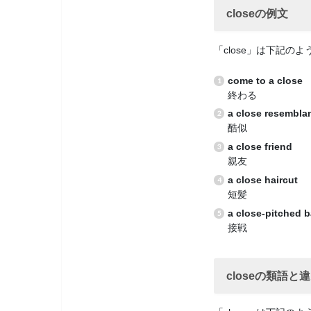
closeの例文
「close」は下記の
come to a close
終わる
a close resembla
酷似
a close friend
親友
a close haircut
短髪
a close-pitched b
接戦
closeの類語と