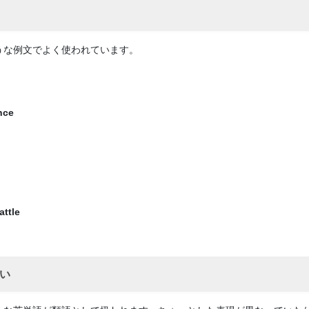
ような例文でよく使われています。
nce
attle
違い