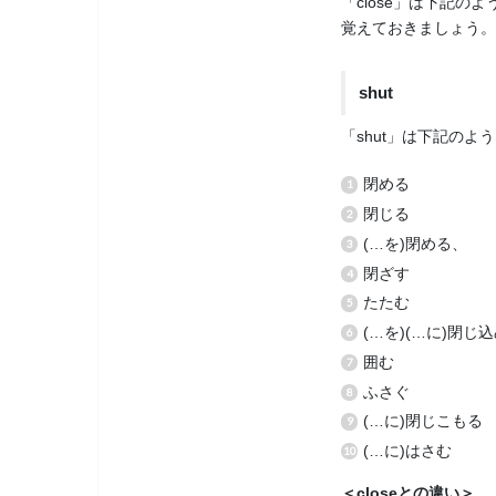
「close」は下記
覚えておきましょう。
shut
「shut」は下記の
閉める
閉じる
(…を)閉める、
閉ざす
たたむ
(…を)(…に)閉じ
囲む
ふさぐ
(…に)閉じこもる
(…に)はさむ
＜closeとの違い＞