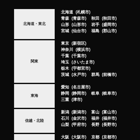
北海道
札幌市
青森
青森市
秋田
秋田市
北海道・東北
山形
山形市
岩手
盛岡市
宮城
仙台市
福島
郡山市
東京
新宿区
神奈川
横浜市
千葉
千葉市
関東
埼玉
さいたま市
栃木
宇都宮市
茨城
水戸市
群馬
前橋市
愛知
名古屋市
静岡
静岡市
岐阜
岐阜市
東海
三重
津市
新潟
新潟市
富山
富山市
石川
金沢市
福井
福井市
信越・北陸
山梨
甲府市
長野
長野市
大阪
大阪市
京都
京都市