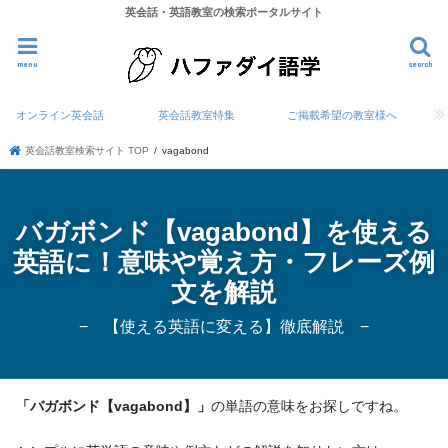
英会話・英語教室の検索ポータルサイト
menu
search
オンライン英会話
英会話教室特集
ご掲載希望の教室様へ
英会話教室検索サイト TOP
vagabond
バガボンド【vagabond】を使える
英語に！意味や覚え方・フレーズ例
文を解説
− 【使える英語に変える】徹底解説 −
「バガボンド【vagabond】」
の単語の意味をお探しですね。