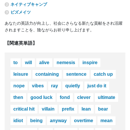
ネイティブキャンプ
ビズメイツ
あなたの英語力が向上し、社会にさらなる新たな貢献をされ活躍
されますことを、陰ながらお祈り申し上げます。
【関連英単語】
to
will
alive
nemesis
inspire
leisure
containing
sentence
catch up
nope
vibes
ray
quietly
just do it
then
good luck
fond
clever
ultimate
critical hit
villain
prefix
lean
bear
idiot
being
anyway
overtime
mean