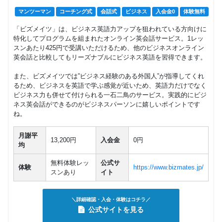
マンツーマン
コーチング式
会話式
ビジネス
入会金0
体験無料
「ビズメイツ」は、ビジネス英語力アップを狙われている方向けに
特化してプログラムを組まれたオンライン英会話サービス。1レッ
スンあたり425円で受講いただけるため、他のビジネスオンライン
英会話と比較してもリーズナブルにビジネス英語を習得できます。
また、ビズメイツでは”ビジネス経験のある外国人”が指導してくれ
るため、ビジネスを英語で学ぶ感覚が近いため、英語力だけでなく
ビジネス力も併せて付けられる一石二鳥のサービス。実践的にビジ
ネス英会話ができるのがビジネスパーソンに嬉しいポイントです
ね。
月謝平
13,200円
入会金
0円
均
無料体験レッ
公式サ
体験
https://www.bizmates.jp/
スンあり
イト
＼詳細確認・入会・体験はコチラ／
公式サイトを見る