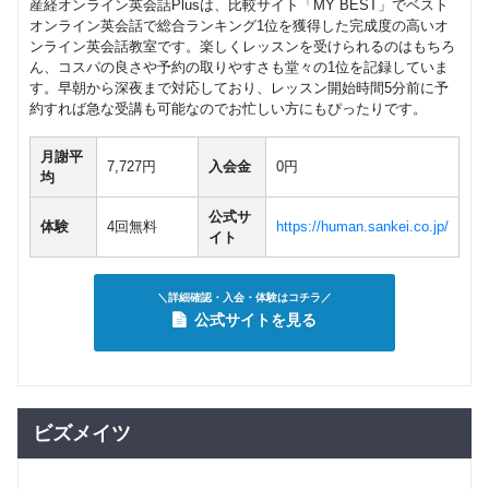
産経オンライン英会話Plusは、比較サイト「MY BEST」でベスト
オンライン英会話で総合ランキング1位を獲得した完成度の高いオ
ンライン英会話教室です。楽しくレッスンを受けられるのはもちろ
ん、コスパの良さや予約の取りやすさも堂々の1位を記録していま
す。早朝から深夜まで対応しており、レッスン開始時間5分前に予
約すれば急な受講も可能なのでお忙しい方にもぴったりです。
月謝平
7,727円
入会金
0円
均
公式サ
体験
4回無料
https://human.sankei.co.jp/
イト
＼詳細確認・入会・体験はコチラ／
公式サイトを見る
ビズメイツ