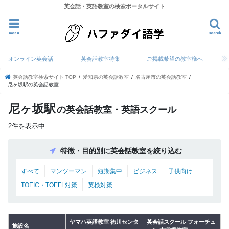
英会話・英語教室の検索ポータルサイト
menu
search
オンライン英会話
英会話教室特集
ご掲載希望の教室様へ
英会話教室検索サイト TOP
愛知県の英会話教室
名古屋市の英会話教室
尼ヶ坂駅の英会話教室
尼ヶ坂駅
の英会話教室・英語スクール
2件を表示中
特徴・目的別に英会話教室を絞り込む
すべて
マンツーマン
短期集中
ビジネス
子供向け
TOEIC・TOEFL対策
英検対策
ヤマハ英語教室 徳川センタ
英会話スクール フォーチュ
施設名