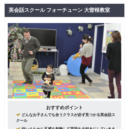
グループレッスン
日常英会話
ス※詳細
0
はお問い
英会話スクール フォーチューン 大曽根教室
円(税込) / 月
合わせく
回数：0 / 1セッション0分
ださい。
おすすめポイント
どんなお子さんでも合うクラスが必ず見つかる英会話ス
クール
幼いうちから五感を刺激して英語を大好きにしていきま