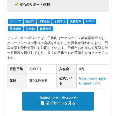
安心のサポート体制
グループ
会話式
日常会話
子供向け
受験対策
TOEIC
英検対策
入会金0
体験無料
リップルキッズパークは、子供向けのオンライン英会話教室です。
グループレッスン形式で会話を中心にした授業が行われており、日
常会話や受験対策にも対応しています。子供たちが楽しく英語を学
べる環境を提供しており、多くの子供たちが英語力を向上させてい
ます。
月謝平均
3,300円
入会金
0円
公式サイ
https://www.ripple-
体験
2回体験無料
ト
kidspark.com/
＼詳細確認・入会・体験はコチラ／
公式サイトを見る