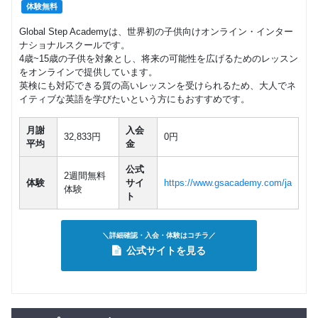
体験無料
Global Step Academyは、世界初の子供向けオンライン・インター
ナショナルスクールです。
4歳~15歳の子供を対象とし、将来の可能性を広げるためのレッスン
をオンラインで提供しています。
英検にも対応できる質の高いレッスンを受けられるため、大人でネ
イティブな英語を学びたいという方にもおすすめです。
月謝
入会
32,833円
0円
平均
金
公式
2週間無料
体験
サイ
https://www.gsacademy.com/ja
体験
ト
＼詳細確認・入会・体験はコチラ／
公式サイトを見る