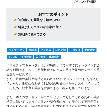
おすすめポイント
初心者でも問題なく始められる
料金が安くコスパが非常に良い
無制限に利用できる
マンツーマン
会話式
ビジネス
日常会話
子供向け
受験対策
TOEIC
英検対策
入会金0
体験無料
「ネイティブキャンプ」は、24時間いつでもすぐにオンライン英会
話を利用でき、さらに月額料金でレッスン受け放題のオンライン英
会話サービスです。
また、最速の英語習得法と言われている"カランメソッド"を導入し
ていたり、生徒に合わせて11,000の教材の中からカスタマイズして
いるため、効率良く英語を習得できる仕組みも整っています。
また日本人カウンセラーがカウンセリングもしてくれるため、英語
学習に躓いてしまっている方や初心者の方でも安心して英語学習を
進められるため、英語学習されたい方であればどんな方でも非常に