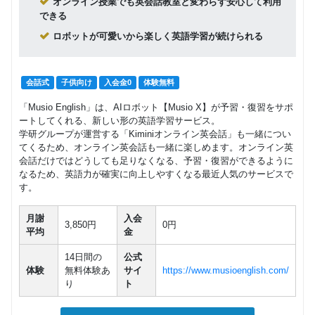
オンライン授業でも英会話教室と変わらず安心して利用
できる
ロボットが可愛いから楽しく英語学習が続けられる
会話式
子供向け
入会金0
体験無料
「Musio English」は、AIロボット【Musio X】が予習・復習をサポ
ートしてくれる、新しい形の英語学習サービス。
学研グループが運営する「Kiminiオンライン英会話」も一緒につい
てくるため、オンライン英会話も一緒に楽しめます。オンライン英
会話だけではどうしても足りなくなる、予習・復習ができるように
なるため、英語力が確実に向上しやすくなる最近人気のサービスで
す。
月謝
入会
3,850円
0円
平均
金
14日間の
公式
体験
無料体験あ
サイ
https://www.musioenglish.com/
り
ト