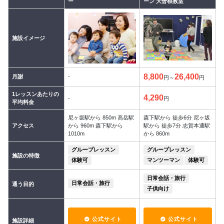
ー
ーン 大曽根教室
施設イメージ
8,800
26,400
月謝
-
円～
円
1レッスンあたりの
4,290
-
円
平均料金
尼ヶ坂駅から 850m 高岳駅
森下駅から 徒歩6分 尼ヶ坂
アクセス
から 960m 森下駅から
駅から 徒歩7分 志賀本通駅
1010m
から 860m
グループレッスン
グループレッスン
施設の特徴
体験可
マンツーマン
体験可
日常会話・旅行
日常会話・旅行
通う目的
子供向け
公式サイト
公式サイト
施設詳細