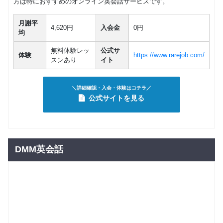
方は特におすすめのオンライン英会話サービスです。
月謝平
4,620円
入会金
0円
均
無料体験レッ
公式サ
体験
https://www.rarejob.com/
スンあり
イト
＼詳細確認・入会・体験はコチラ／
公式サイトを見る
DMM英会話