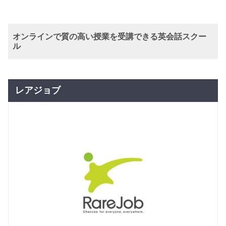
親子英会
8,800
円(税込) / 月
話コース
回数：4 / 1セッション60分
オンラインで質の高い授業を受講できる英会話スクー
マンツーマン
子供向け
ル
プライベ
26,400
円(税込) / 月
ート
回数：4 / 1セッション60分
レアジョブ
グループレッスン
子供向け
幼稚園児
11,000
英会話コ
円(税込) / 月
ース
回数：4 / 1セッション60分
グループレッスン
子供向け
小学生英
13,200
会話コー
円(税込) / 月
ス
回数：4 / 1セッション60分
大人英会
マンツーマン
日常英会話
話コース
26,400
円(税込) / 月
プライベ
ート
回数：4 / 1セッション60分