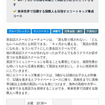
す
将来世界で活躍する国際人を目指すエリートキッズ養成
コース
グループレッスン
マンツーマン
体験可
日常会話・旅行
子供向け
英会話スクールフォーチューンは、「誰も取り残されない」「どん
なレベルの方にも対応できる」「６ヶ月から通える」「英語が得意
になれる」をコンセプトにした英会話スクールです。
他の英会話スクールが合わなかったお子さんでも合うクラスが必ず
見つかる英会話スクールです。
英語でコミュニケーションを取ることを重視しており、感受性豊か
な幼いうちから五感を刺激して英語を大好きにし、さらに得意科目
にしていきます。
特にエリートキッズ養成コースは、3歳から12歳のお子さんが対象
で、12歳を過ぎるとプライベートコースに移り、高校生までに英検
準1級以上合格の英語レベルを身につけます。海外の高校や大学へ
も進学できる英語力を習得することができ、将来世界で活躍する国
際人へ導きます。
火曜 10:30〜