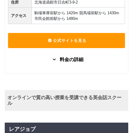
住所
北海道函館市日吉町3-9-2
駒場車庫前駅から 1420m 競馬場前駅から 1430m
アクセス
市民会館前駅から 1480m
公式サイトを見る
料金の詳細
マンツーマン
個人 レッ
6,000
スン (1対
円(税込) / 総額
1)
回数：1 / 1セッション55分
オンラインで質の高い授業を受講できる英会話スクー
グループレッスン
ル
個人 レッ
4,000
スン (1対
円(税込) / 総額
2)
回数：1 / 1セッション55分
レアジョブ
グループレッスン
個人 レッ