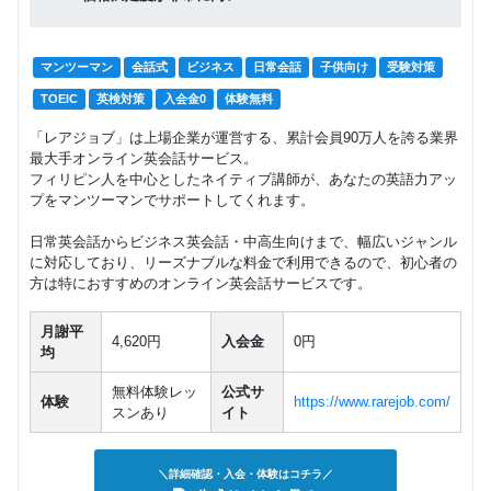
マンツーマン
会話式
ビジネス
日常会話
子供向け
受験対策
TOEIC
英検対策
入会金0
体験無料
「レアジョブ」は上場企業が運営する、累計会員90万人を誇る業界
最大手オンライン英会話サービス。
フィリピン人を中心としたネイティブ講師が、あなたの英語力アッ
プをマンツーマンでサポートしてくれます。
日常英会話からビジネス英会話・中高生向けまで、幅広いジャンル
に対応しており、リーズナブルな料金で利用できるので、初心者の
方は特におすすめのオンライン英会話サービスです。
月謝平
4,620円
入会金
0円
均
無料体験レッ
公式サ
体験
https://www.rarejob.com/
スンあり
イト
＼詳細確認・入会・体験はコチラ／