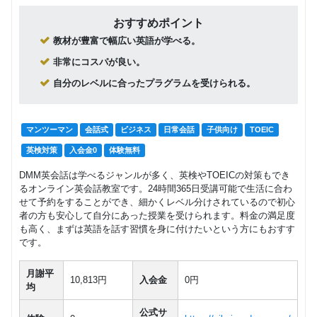
おすすめポイント
教材が豊富で幅広い英語が学べる。
非常にコスパが良い。
自分のレベルに合ったプラグラムを受けられる。
マンツーマン
会話式
ビジネス
日常会話
子供向け
TOEIC
英検対策
入会金0
体験無料
DMM英会話は学べるジャンルが多く、英検やTOEICの対策もでき
るオンライン英会話教室です。24時間365日受講可能で生活に合わ
せて予約をすることができ、細かくレベル分けされているので初心
者の方も安心して自分にあった授業を受けられます。料金の満足度
も高く、まずは英語を話す習慣を身に付けたいという方にもおすす
です。
月謝平
10,813円
入会金
0円
均
公式サ