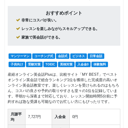
おすすめポイント
非常にコスパが良い。
レッスンを楽しみながらスキルアップできる。
家族で英会話ができる。
マンツーマン
コーチング式
会話式
ビジネス
日常会話
子供向け
受験対策
TOEIC
英検対策
入会金0
体験無料
産経オンライン英会話Plusは、比較サイト「MY BEST」でベスト
オンライン英会話で総合ランキング1位を獲得した完成度の高いオ
ンライン英会話教室です。楽しくレッスンを受けられるのはもちろ
ん、コスパの良さや予約の取りやすさも堂々の1位を記録していま
す。早朝から深夜まで対応しており、レッスン開始時間5分前に予
約すれば急な受講も可能なのでお忙しい方にもぴったりです。
月謝平
7,727円
入会金
0円
均