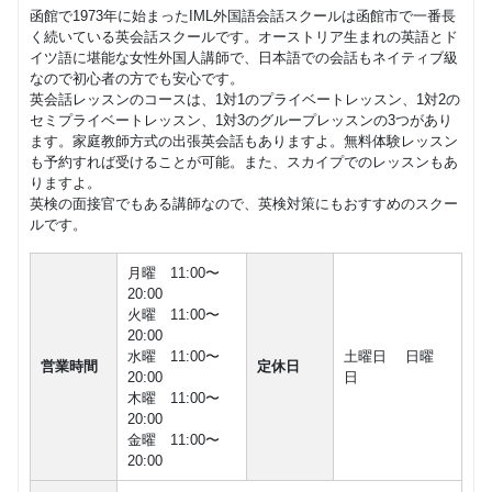
函館で1973年に始まったIML外国語会話スクールは函館市で一番長
く続いている英会話スクールです。オーストリア生まれの英語とド
イツ語に堪能な女性外国人講師で、日本語での会話もネイティブ級
なので初心者の方でも安心です。
英会話レッスンのコースは、1対1のプライベートレッスン、1対2の
セミプライベートレッスン、1対3のグループレッスンの3つがあり
ます。家庭教師方式の出張英会話もありますよ。無料体験レッスン
も予約すれば受けることが可能。また、スカイプでのレッスンもあ
りますよ。
英検の面接官でもある講師なので、英検対策にもおすすめのスクー
ルです。
月曜 11:00〜
20:00
火曜 11:00〜
20:00
水曜 11:00〜
土曜日 日曜
営業時間
定休日
20:00
日
木曜 11:00〜
20:00
金曜 11:00〜
20:00