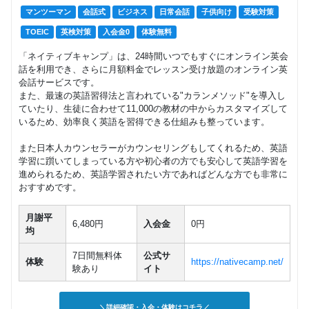
マンツーマン
会話式
ビジネス
日常会話
子供向け
受験対策
TOEIC
英検対策
入会金0
体験無料
「ネイティブキャンプ」は、24時間いつでもすぐにオンライン英会
話を利用でき、さらに月額料金でレッスン受け放題のオンライン英
会話サービスです。
また、最速の英語習得法と言われている"カランメソッド"を導入し
ていたり、生徒に合わせて11,000の教材の中からカスタマイズして
いるため、効率良く英語を習得できる仕組みも整っています。
また日本人カウンセラーがカウンセリングもしてくれるため、英語
学習に躓いてしまっている方や初心者の方でも安心して英語学習を
進められるため、英語学習されたい方であればどんな方でも非常に
おすすめです。
月謝平
6,480円
入会金
0円
均
7日間無料体
公式サ
体験
https://nativecamp.net/
験あり
イト
＼詳細確認・入会・体験はコチラ／