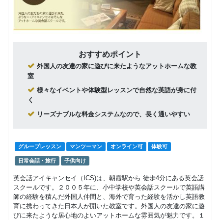
フリープ
グループレッスン
ラングル
10,000
円(税込) / 月
ープレッ
スン
回数：4 / 1セッション40分
フリープ
グループレッスン
おすすめポイント
ラングル
19,000
円(税込) / 総額
ープレッ
外国人の友達の家に遊びに来たようなアットホームな教
スン
回数：8 / 1セッション40分
室
様々なイベントや体験型レッスンで自然な英語が身に付
フリープ
グループレッスン
く
ラングル
28,000
円(税込) / 総額
ープレッ
リーズナブルな料金システムなので、長く通いやすい
スン
回数：12 / 1セッション40分
フリープ
マンツーマン
グループレッスン
マンツーマン
オンライン可
体験可
ランマン
28,000
円(税込) / 月
ツーマン
日常会話・旅行
子供向け
レッスン
回数：4 / 1セッション40分
英会話アイキャンセイ（ICS)は、朝霞駅から 徒歩4分にある英会話
フリープ
マンツーマン
スクールです。２００５年に、小中学校や英会話スクールで英語講
ランマン
50,000
師の経験を積んだ外国人仲間と、海外で育った経験を活かし英語教
円(税込) / 月
ツーマン
育に携わってきた日本人が開いた教室です。外国人の友達の家に遊
レッスン
回数：8 / 1セッション40分
びに来たような居心地のよいアットホームな雰囲気が魅力です。１