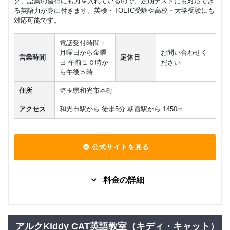
グ、語彙の習得にも力を入れているので、定期テストにも対応でき
る英語力が身に付きます。英検・TOEIC受験や高校・大学受験にも
グループレッスン
社会人向け
高校生
マンツーマン
中学生コ
対応可能です。
9,900
（プライ
円(税込) / 月
42,488
ース
円(税込) / 月
ベートレ
回数：4 / 1セッション60分
電話受付時間：
ッスン）
回数：4 / 1セッション50分
月曜日から金曜
お問い合わせく
営業時間
定休日
日 午前１０時か
ださい
大学生・
グループレッスン
初級者
日常英会話
ら午後５時
はじめて
12,788
円(税込) / 月
の英会話
住所
埼玉県和光市本町
コース
回数：4 / 1セッション50分
アクセス
和光市駅から 徒歩5分 朝霞駅から 1450m
大学生・
グループレッスン
スキルア
25,025
円(税込) / 月
ップコー
ス
回数：6 / 1セッション50分
公式サイトを見る
しっかり
グループレッスン
上達、大
48,263
円(税込) / 月
学生コー
料金の詳細
ス
回数：8 / 1セッション50分
小２～小
グループレッスン
子供向け
大学生
マンツーマン
３（小学
6,500
（プライ
42,488
円(税込) / 月
校低学
円(税込) / 月
アルクKiddy CAT英語教室（キディ・キャット）
ベートレ