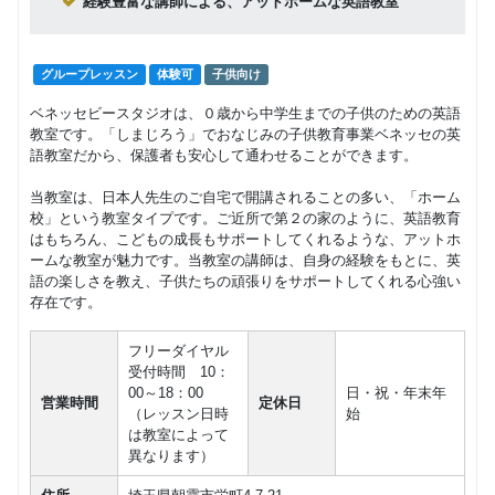
経験豊富な講師による、アットホームな英語教室
グループレッスン
体験可
子供向け
ベネッセビースタジオは、０歳から中学生までの子供のための英語
教室です。「しまじろう」でおなじみの子供教育事業ベネッセの英
語教室だから、保護者も安心して通わせることができます。
当教室は、日本人先生のご自宅で開講されることの多い、「ホーム
校」という教室タイプです。ご近所で第２の家のように、英語教育
はもちろん、こどもの成長もサポートしてくれるような、アットホ
ームな教室が魅力です。当教室の講師は、自身の経験をもとに、英
語の楽しさを教え、子供たちの頑張りをサポートしてくれる心強い
存在です。
フリーダイヤル
受付時間 10：
00～18：00
日・祝・年末年
営業時間
定休日
（レッスン日時
始
は教室によって
異なります）