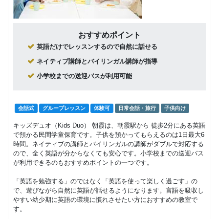
ンダー
回数：4 / 1セッション60分
ド）
小学３・
おすすめポイント
４年生
グループレッスン
子供向け
英語だけでレッスンするので自然に話せる
（日本人
7,260
円(税込) / 月
講師スタ
ネイティブ講師とバイリンガル講師が指導
ンダー
回数：4 / 1セッション60分
小学校までの送迎バスが利用可能
ド）
小学５・
６年生
グループレッスン
子供向け
会話式
グループレッスン
体験可
日常会話・旅行
子供向け
（日本人
7,260
円(税込) / 月
講師スタ
キッズデュオ（Kids Duo） 朝霞は、朝霞駅から 徒歩2分にある英語
ンダー
回数：4 / 1セッション60分
で預かる民間学童保育です。子供を預かってもらえるのは1日最大6
ド）
時間。ネイティブの講師とバイリンガルの講師がダブルで対応する
ので、全く英語が分からなくても安心です。小学校までの送迎バス
中学生
が利用できるのもおすすめポイントの一つです。
（７０
グループレッスン
分）日本
8,910
「英語を勉強する」のではなく「英語を使って楽しく過ごす」の
円(税込) / 月
人講師ス
で、遊びながら自然に英語が話せるようになります。言語を吸収し
タンダー
回数：4 / 1セッション70分
やすい幼少期に英語の環境に慣れさせたい方におすすめの教室で
ド
す。