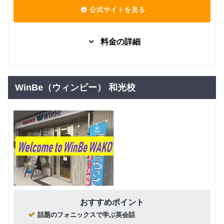
入枚数に
3,300
公式サイトを見る
円(税込) / 総額
よって1チ
ケットあ
回数：1 / 1セッション60分
たりの単
料金の詳細
価が変わ
ります）
料金詳細
グループレッスン
子供向け
日常英会話
はお問い
0
円(税込) / 月
合わせく
WinBe（ウィンビー） 和光校
ださい
回数：0 / 1セッション0分
おすすめポイント
話題のフォニックスで学ぶ英会話