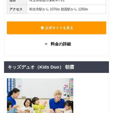
住所
埼玉県朝霞市栄町4-7-21
アクセス
和光市駅から 1070m 朝霞駅から 1250m
公式サイトを見る
料金の詳細
３歳～６
歳（年
少・年
グループレッスン
子供向け
キッズデュオ（Kids Duo） 朝霞
中・年
7,260
円(税込) / 月
長）日本
人講師ス
回数：4 / 1セッション50分
タンダー
ド
小学１・
２年生
グループレッスン
子供向け
（日本人
7,260
円(税込) / 月
講師スタ