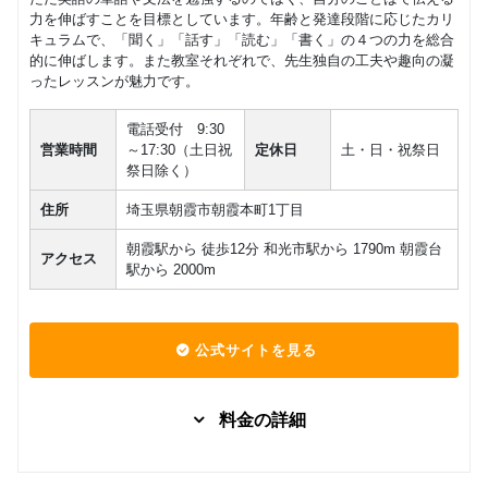
力を伸ばすことを目標としています。年齢と発達段階に応じたカリ
回数：4 / 1セッション150分
キュラムで、「聞く」「話す」「読む」「書く」の４つの力を総合
的に伸ばします。また教室それぞれで、先生独自の工夫や趣向の凝
ったレッスンが魅力です。
電話受付 9:30
営業時間
～17:30（土日祝
定休日
土・日・祝祭日
祭日除く）
住所
埼玉県朝霞市朝霞本町1丁目
朝霞駅から 徒歩12分 和光市駅から 1790m 朝霞台
アクセス
駅から 2000m
公式サイトを見る
料金の詳細
グループレッスン
子供向け
日常英会話
Aコース：