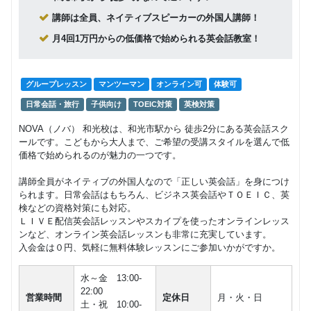
講師は全員、ネイティブスピーカーの外国人講師！
月4回1万円からの低価格で始められる英会話教室！
グループレッスン
マンツーマン
オンライン可
体験可
日常会話・旅行
子供向け
TOEIC対策
英検対策
NOVA（ノバ） 和光校は、和光市駅から 徒歩2分にある英会話スク
ールです。こどもから大人まで、ご希望の受講スタイルを選んで低
価格で始められるのが魅力の一つです。
講師全員がネイティブの外国人なので「正しい英会話」を身につけ
られます。日常会話はもちろん、ビジネス英会話やＴＯＥＩＣ、英
検などの資格対策にも対応。
ＬＩＶＥ配信英会話レッスンやスカイプを使ったオンラインレッス
ンなど、オンライン英会話レッスンも非常に充実しています。
入会金は０円、気軽に無料体験レッスンにご参加いかがですか。
水～金 13:00‐
22:00
営業時間
定休日
月・火・日
土・祝 10:00-