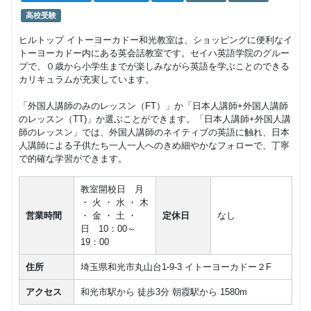
しっかり
グループレッスン
ビジネス英語
上達ビジ
高校受験
48,263
円(税込) / 月
ネス英会
ヒルトップ イトーヨーカドー和光教室は、ショッピングに便利なイ
話コース
回数：8 / 1セッション50分
トーヨーカドー内にある英会話教室です。セイハ英語学院のグルー
プで、０歳から小学生までが楽しみながら英語を学ぶことのできる
ビジネス
マンツーマン
ビジネス英語
カリキュラムが充実しています。
英会話
42,488
（プライ
円(税込) / 月
ベートレ
「外国人講師のみのレッスン（FT）」か「日本人講師+外国人講師
回数：4 / 1セッション50分
ッスン）
のレッスン（TT)」か選ぶことができます。「日本人講師+外国人講
師のレッスン」では、外国人講師のネイティブの英語に触れ、日本
TOEIC(R)
人講師による子供たち一人一人へのきめ細やかなフォローで、丁寧
グループレッスン
TOEIC
L&Rテス
で的確な学習ができます。
14,520
円(税込) / 月
ト対策コ
ース
回数：4 / 1セッション50分
教室開校日 月
・ 火 ・ 水 ・ 木
グループレッスン
日常英会話
TOEIC
営業時間
・ 金 ・ 土 ・
定休日
なし
資格対策&
14,520
英会話コ
日 10：00～
円(税込) / 月
ース
19：00
回数：4 / 1セッション50分
住所
埼玉県和光市丸山台1-9-3 イトーヨーカドー２F
ハイスコ
グループレッスン
TOEIC
アを目指
アクセス
和光市駅から 徒歩3分 朝霞駅から 1580m
20,308
す、徹底
円(税込) / 月