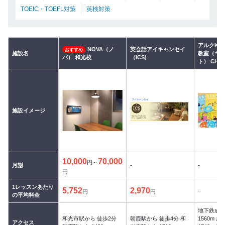
TOEIC・TOEFL対策
英検対策
アルクKid
NOVA（ノ
英会話アイキャンセイ
おすすめ
施設名
教室（キ
バ） 和光校
（ICS)
ト） CHA
施設イメージ
10,000
70,000
円～
月謝
-
-
円
1レッスンあたり
5,752
2,970
-
円
円
の平均料金
地下鉄成
和光市駅から 徒歩2分
朝霞駅から 徒歩4分 和
1560m 
アクセス