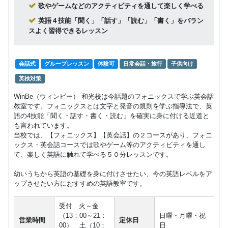
歌やゲームなどのアクティビティを通して楽しく学べる
英語４技能「聞く」「話す」「読む」「書く」をバラン
スよく習得できるレッスン
会話式
グループレッスン
体験可
日常会話・旅行
子供向け
英検対策
WinBe（ウィンビー） 和光校は今話題のフォニックスで学ぶ英会話
教室です。フォニックスとは文字と発音の規則を学ぶ指導法で、英
語の4技能「聞く・話す・書く・読む」を確実に身に付ける近道と
も言われています。
当校では、【フォニックス】【英会話】の２コースがあり、フォニ
ックス・英会話コースでは歌やゲーム等のアクティビティを通し
て、楽しく英語に触れて学べる５０分レッスンです。
幼いうちから英語の基礎を身に付けさせたい、今の英語レベルをア
ップさせたい方におすすめの英語教室です。
受付 火～金
（13：00～21：
日曜・月曜・祝
営業時間
定休日
00） 土（10：
日