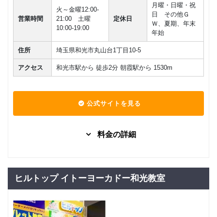
月曜・日曜・祝
火～金曜12:00-
日 その他Ｇ
営業時間
21:00 土曜
定休日
Ｗ、夏期、年末
10:00-19:00
年始
住所
埼玉県和光市丸山台1丁目10-5
アクセス
和光市駅から 徒歩2分 朝霞駅から 1530m
公式サイトを見る
料金の詳細
はじめて
グループレッスン
初級者
日常英会話
の日常英
12,788
円(税込) / 月
会話コー
ヒルトップ イトーヨーカドー和光教室
ス
回数：4 / 1セッション50分
スキルア
グループレッスン
日常英会話
ップ日常
25,025