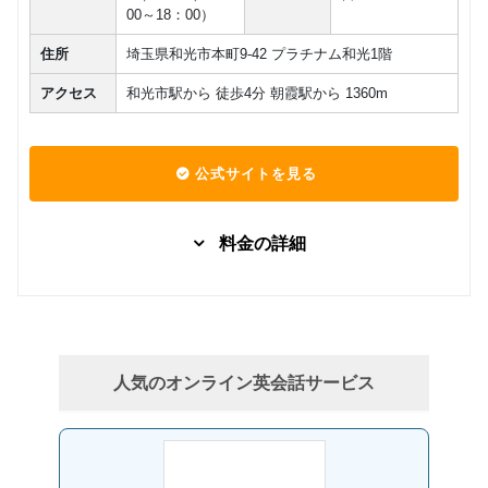
00～18：00）
住所
埼玉県和光市本町9-42 プラチナム和光1階
アクセス
和光市駅から 徒歩4分 朝霞駅から 1360m
公式サイトを見る
料金の詳細
グループレッスン
子供向け
フォニッ
8,250
クスコー
円(税込) / 月
ス
回数：4 / 1セッション50分
人気のオンライン英会話サービス
グループレッスン
子供向け
英会話コ
10,450
円(税込) / 月
ース
回数：4 / 1セッション50分