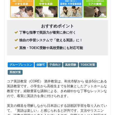
ス（0～3
9,680
円(税込) / 月
歳）
留学・ト
FT（０～
回数：4 / 1セッション40分
ラベル英
マンツーマン
旅行
留学
３歳）
会話（プ
42,488
円(税込) / 月
ライベー
グループレッスン
子供向け
おすすめポイント
幼児コー
トレッス
回数：4 / 1セッション50分
9,130
ス（3～6
ン）
丁寧な指導で英語力が着実に身に付く
円(税込) / 月
歳）TT
回数：4 / 1セッション45分
独自の学習システムで「使える英語」に！
グループレッスン
初級者
日常英会話
高校生・
英検・TOEIC受験や高校受験にも対応可能
12,788
グループレッスン
子供向け
英会話入
円(税込) / 月
幼児コー
門コース
10,890
ス（3～6
回数：4 / 1セッション50分
円(税込) / 月
歳）FT
回数：4 / 1セッション45分
グループレッスン
体験可
子供向け
高校受験
TOEIC対策
高校生・
グループレッスン
日常英会話
英文法＋
25,025
英検対策
グループレッスン
子供向け
円(税込) / 月
英会話コ
小学生コ
9,130
ース
回数：6 / 1セッション50分
円(税込) / 月
コア英語教室（CORE） 酒井教室は、和光市駅から 徒歩5分にある
ース TT
英語教室です。小学生から高校生までを対象としたアットホームな
回数：4 / 1セッション50分
高校生
教室です。経験豊富な講師による、きめ細やかな丁寧なレッスンな
（会話力
グループレッスン
日常英会話
ので、着実に英語力を身に付けられます。
グループレッスン
子供向け
も身につ
48,263
小学生コ
10,890
円(税込) / 月
く成績ア
円(税込) / 月
英文の構造を理解しながら日本語にする語順訳学習を取り入れてい
ース FT
ップコー
回数：8 / 1セッション50分
回数：4 / 1セッション50分
て、「英語は楽しい」と感じられると評判です。文法やリスニン
ス）