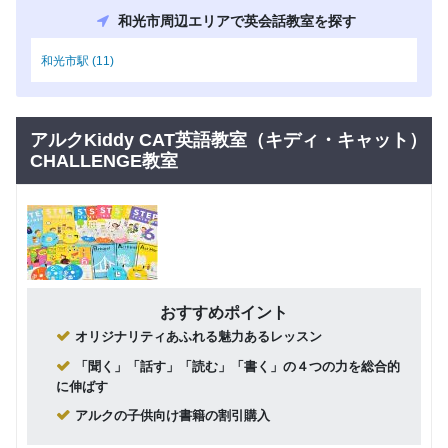
ッスン
和光市周辺エリアで英会話教室を探す
チケット
グループレッスン
社会人向け
制（購入
和光市駅 (11)
1,650
枚数によ
円(税込) / 総額
って1チケ
回数：1 / 1セッション60分
ットあた
りの単価
アルクKiddy CAT英語教室（キディ・キャット）
が変わり
ます）
CHALLENGE教室
おとな個
人レッス
ン チケ
ット制
マンツーマン
社会人向け
（購入枚
3,300
数によっ
円(税込) / 総額
て1チケッ
おすすめポイント
回数：1 / 1セッション60分
トあたり
オリジナリティあふれる魅力あるレッスン
の単価が
変わりま
「聞く」「話す」「読む」「書く」の４つの力を総合的
す）
に伸ばす
家族レッ
アルクの子供向け書籍の割引購入
スン チ