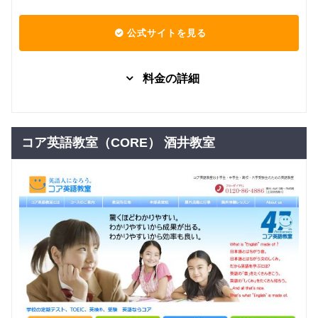
対策コー
回数：8 / 1セッション50分
ス
公式サイトを見る
TOEIC®
L&R テス
グループレッスン
TOEIC
ト・資格
42,488
料金の詳細
対策（プ
円(税込) / 月
ライベー
回数：4 / 1セッション50分
トレッス
ハローク
ン）
ラブコー
グループレッスン
子供向け
ス（0～3
コア英語教室（CORE） 酒井教室
5,500
グループレッスン
旅行
円(税込) / 月
歳）
トラベル
12,788
TT（０，
回数：4 / 1セッション30分
英会話コ
円(税込) / 月
１歳）
ース
回数：4 / 1セッション50分
ハローク
グループレッスン
留学
ラブコー
グループレッスン
子供向け
ホームス
25,025
ス（0～3
テイ準備
7,480
円(税込) / 月
円(税込) / 月
歳）
コース
回数：6 / 1セッション50分
TT（２，
回数：4 / 1セッション40分
３歳）
グループレッスン
留学
留学準備
48,263
ハローク
円(税込) / 月
コース
ラブコー
グループレッスン
子供向け
回数：8 / 1セッション50分