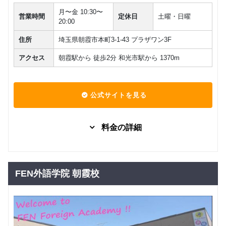
中学生
月〜金 10:30〜
（９０
グループレッスン
営業時間
定休日
土曜・日曜
20:00
分）日本
10,560
円(税込) / 月
人講師ス
住所
埼玉県朝霞市本町3-1-43 プラザワン3F
タンダー
回数：4 / 1セッション90分
ド
アクセス
朝霞駅から 徒歩2分 和光市駅から 1370m
公式サイトを見る
料金の詳細
グループレッスン
子供向け
小学生コ
36,300
円(税込) / 月
ース
FEN外語学院 朝霞校
回数：8 / 1セッション360分
グループレッスン
子供向け
幼児コー
36,300
円(税込) / 月
ス
回数：8 / 1セッション240分