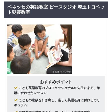
4,800
４-５才コ
円(税込) / 月
ベネッセの英語教室 ビースタジオ 埼玉トヨペッ
ース
回数：4 / 1セッション50分
ト朝霞教室
グループレッスン
子供向け
Bコース：
5,100
小学校1年
円(税込) / 月
～3年生
回数：4 / 1セッション50分
グループレッスン
子供向け
Bコース：
5,300
小学校4年
円(税込) / 月
～6年生
回数：4 / 1セッション60分
グループレッスン
中学生コ
7,000
円(税込) / 月
ース
回数：4 / 1セッション60分
おすすめポイント
こども英語教育のプロフェッショナルの先生による、年
齢に合わせたレッスン
こどもの意欲を引き出し、楽しく英語を身に付けるカリ
キュラム