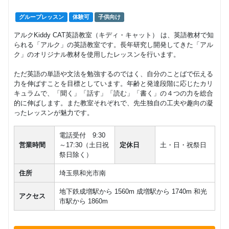
ケット制
（購入枚
グループレッスン
グループレッスン
体験可
子供向け
数によっ
4,950
円(税込) / 総額
て1チケッ
アルクKiddy CAT英語教室（キディ・キャット） は、英語教材で知
トあたり
回数：1 / 1セッション60分
られる「アルク」の英語教室です。長年研究し開発してきた「アル
の単価が
ク」のオリジナル教材を使用したレッスンを行います。
変わりま
す）
ただ英語の単語や文法を勉強するのではく、自分のことばで伝える
力を伸ばすことを目標としています。年齢と発達段階に応じたカリ
こどもグ
キュラムで、「聞く」「話す」「読む」「書く」の４つの力を総合
ループレ
的に伸ばします。また教室それぞれで、先生独自の工夫や趣向の凝
ッスン
ったレッスンが魅力です。
チケット
グループレッスン
子供向け
制購入枚
1,650
数によっ
円(税込) / 総額
電話受付 9:30
て1チケッ
営業時間
～17:30（土日祝
定休日
土・日・祝祭日
回数：1 / 1セッション60分
トあたり
祭日除く）
の単価が
変わりま
住所
埼玉県和光市南
す）
地下鉄成増駅から 1560m 成増駅から 1740m 和光
アクセス
こども個
市駅から 1860m
人レッス
ン チケ
ット制購
マンツーマン
子供向け