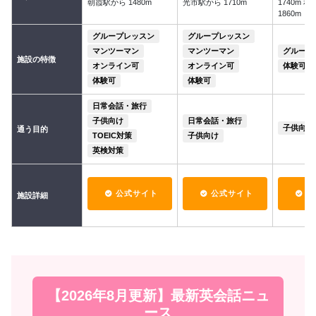
朝霞駅から 1480m
光市駅から 1710m
1740m 
1860m
グループレッスン
グループレッスン
マンツーマン
マンツーマン
グループ
施設の特徴
オンライン可
オンライン可
体験可
体験可
体験可
日常会話・旅行
子供向け
日常会話・旅行
子供向け
通う目的
TOEIC対策
子供向け
英検対策
公式サイト
公式サイト
公
施設詳細
【2026年8月更新】最新英会話ニュ
ース