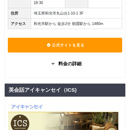
18:30
住所
埼玉県和光市丸山台1-10-1 3F
アクセス
和光市駅から 徒歩2分 朝霞駅から 1480m
公式サイトを見る
料金の詳細
固定プラ
グループレッスン
ングルー
10,000
円(税込) / 月
プレッス
英会話アイキャンセイ（ICS)
ン
回数：4 / 1セッション40分
固定プラ
マンツーマン
ンマンツ
22,222
円(税込) / 月
ーマンレ
ッスン
回数：4 / 1セッション40分