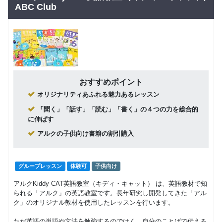
年）
回数：4 / 1セッション60分
ッスン）
回数：4 / 1セッション50分
ABC Club
グループレッスン
子供向け
小４～小
7,500
５（翻
円(税込) / 月
訳）
回数：4 / 1セッション90分
小５～小
子供向け
６（翻
9,000
おすすめポイント
円(税込) / 月
訳・文
法）
回数：4 / 1セッション120分
オリジナリティあふれる魅力あるレッスン
「聞く」「話す」「読む」「書く」の４つの力を総合的
中学生
TOEIC
英検
に伸ばす
（翻訳・
12,000
円(税込) / 月
文法・教
アルクの子供向け書籍の割引購入
科書）
回数：4 / 1セッション150分
グループレッスン
グループレッスン
体験可
子供向け
高１、２
15,000
円(税込) / 月
年
アルクKiddy CAT英語教室（キディ・キャット） は、英語教材で知
回数：4 / 1セッション150分
られる「アルク」の英語教室です。長年研究し開発してきた「アル
ク」のオリジナル教材を使用したレッスンを行います。
グループレッスン
18,000
高３年
ただ英語の単語や文法を勉強するのではく、自分のことばで伝える
円(税込) / 月