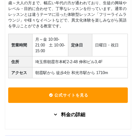
歳～大人の方まで、幅広い年代の方が通われており、生徒の興味や
フリープ
マンツーマン
レベル・目的に合わせて、丁寧なレッスンを行っています。通常の
ランマン
70,000
レッスンとは違うテーマに沿った体験型レッスン「フリーライムラ
円(税込) / 月
ツーマン
ウンジ」や様々なイベントなどで、異文化体験を楽しみながら英語
レッスン
回数：4 / 1セッション40分
を学ぶことができる教室です。
月～金 10:00-
営業時間
21:00 土 10:00-
定休日
日曜日・祝日
15:00
住所
埼玉県朝霞市本町2-2-48 伸和ビル3,4F
アクセス
朝霞駅から 徒歩4分 和光市駅から 1710m
公式サイトを見る
料金の詳細
おとなグ
ループレ