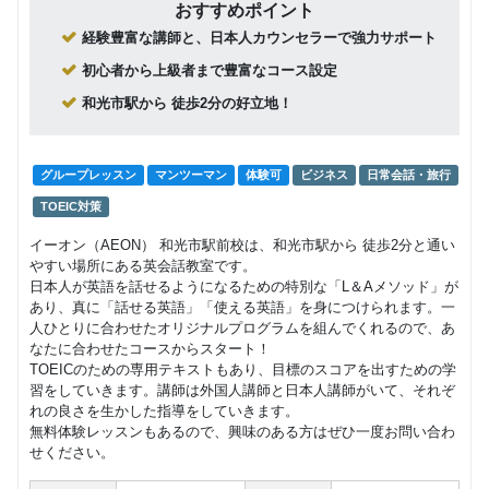
おすすめポイント
経験豊富な講師と、日本人カウンセラーで強力サポート
初心者から上級者まで豊富なコース設定
和光市駅から 徒歩2分の好立地！
グループレッスン
マンツーマン
体験可
ビジネス
日常会話・旅行
TOEIC対策
イーオン（AEON） 和光市駅前校は、和光市駅から 徒歩2分と通い
やすい場所にある英会話教室です。
日本人が英語を話せるようになるための特別な「L＆Aメソッド」が
あり、真に「話せる英語」「使える英語」を身につけられます。一
人ひとりに合わせたオリジナルプログラムを組んでくれるので、あ
なたに合わせたコースからスタート！
TOEICのための専用テキストもあり、目標のスコアを出すための学
習をしていきます。講師は外国人講師と日本人講師がいて、それぞ
れの良さを生かした指導をしていきます。
無料体験レッスンもあるので、興味のある方はぜひ一度お問い合わ
せください。