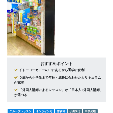
円(税込) / 月
英会話コ
ース
回数：6 / 1セッション50分
しっかり
グループレッスン
日常英会話
上達日常
48,263
円(税込) / 月
英会話コ
ース
回数：8 / 1セッション50分
日常英会
マンツーマン
日常英会話
話（プラ
42,488
イベート
円(税込) / 月
レッス
回数：4 / 1セッション50分
ン）
おすすめポイント
グループレッスン
ビジネス英語
実践ビジ
イトーヨーカドーの中にあるから通学に便利
12,788
ネス英会
円(税込) / 月
０歳から小学生まで年齢・成長に合わせたカリキュラム
話コース
回数：4 / 1セッション50分
が充実
「外国人講師によるレッスン」か「日本人+外国人講師」
スキルア
グループレッスン
ビジネス英語
か選べる
ップビジ
25,025
円(税込) / 月
ネス英会
話コース
回数：6 / 1セッション50分
グループレッスン
オンライン可
体験可
子供向け
中学受験