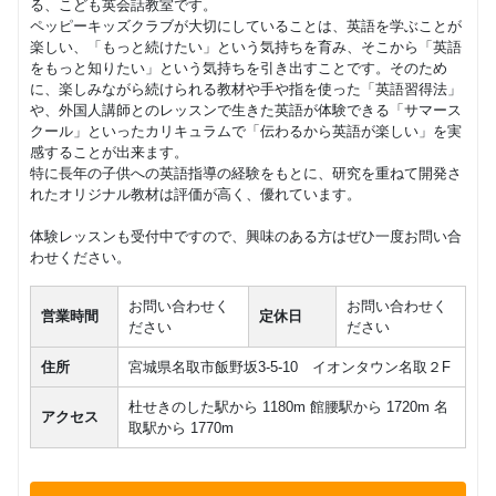
る、こども英会話教室です。
ペッピーキッズクラブが大切にしていることは、英語を学ぶことが
楽しい、「もっと続けたい」という気持ちを育み、そこから「英語
をもっと知りたい」という気持ちを引き出すことです。そのため
に、楽しみながら続けられる教材や手や指を使った「英語習得法」
や、外国人講師とのレッスンで生きた英語が体験できる「サマース
クール」といったカリキュラムで「伝わるから英語が楽しい」を実
感することが出来ます。
特に長年の子供への英語指導の経験をもとに、研究を重ねて開発さ
れたオリジナル教材は評価が高く、優れています。
体験レッスンも受付中ですので、興味のある方はぜひ一度お問い合
わせください。
お問い合わせく
お問い合わせく
営業時間
定休日
ださい
ださい
住所
宮城県名取市飯野坂3-5-10 イオンタウン名取２F
杜せきのした駅から 1180m 館腰駅から 1720m 名
アクセス
取駅から 1770m