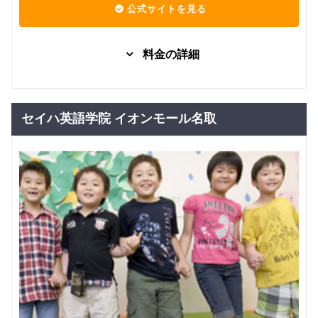
公式サイトを見る
料金の詳細
料金につ
グループレッスン
子供向け
いてはお
0
問い合わ
セイハ英語学院 イオンモール名取
円(税込) / 月
せくださ
回数：0 / 1セッション0分
い