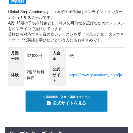
体験無料
Global Step Academyは、世界初の子供向けオンライン・インター
ナショナルスクールです。
4歳~15歳の子供を対象とし、将来の可能性を広げるためのレッスン
をオンラインで提供しています。
英検にも対応できる質の高いレッスンを受けられるため、大人でネ
イティブな英語を学びたいという方にもおすすめです。
月謝
入会
32,833円
0円
平均
金
公式
2週間無料
体験
サイ
https://www.gsacademy.com/ja
体験
ト
＼詳細確認・入会・体験はコチラ／
公式サイトを見る