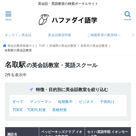
英会話・英語教室の検索ポータルサイト
menu
search
オンライン英会話
英会話教室特集
ご掲載希望の教室様へ
英会話教室検索サイト TOP
宮城県の英会話教室
名取市の英会話教室
名取駅の英会話教室
名取駅
の英会話教室・英語スクール
2件を表示中
特徴・目的別に英会話教室を絞り込む
すべて
マンツーマン
短期集中
ビジネス
子供向け
TOEIC・TOEFL対策
英検対策
ペッピーキッズクラブ イオ
セイハ英語学院 イオンモー
施設名