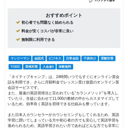
おすすめポイント
初心者でも問題なく始められる
料金が安くコスパが非常に良い
無制限に利用できる
マンツーマン
会話式
ビジネス
日常会話
子供向け
受験対策
TOEIC
英検対策
入会金0
体験無料
「ネイティブキャンプ」は、24時間いつでもすぐにオンライン英会
話を利用でき、さらに月額料金でレッスン受け放題のオンライン英
会話サービスです。
また、最速の英語習得法と言われている"カランメソッド"を導入し
ていたり、生徒に合わせて11,000の教材の中からカスタマイズして
いるため、効率良く英語を習得できる仕組みも整っています。
また日本人カウンセラーがカウンセリングもしてくれるため、英語
学習に躓いてしまっている方や初心者の方でも安心して英語学習を
進められるため、英語学習されたい方であればどんな方でも非常に