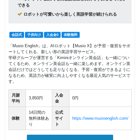
できる
ロボットが可愛いから楽しく英語学習が続けられる
会話式
子供向け
入会金0
体験無料
「Musio English」は、AIロボット【Musio X】が予習・復習をサポ
ートしてくれる、新しい形の英語学習サービス。
学研グループが運営する「Kiminiオンライン英会話」も一緒につい
てくるため、オンライン英会話も一緒に楽しめます。オンライン英
会話だけではどうしても足りなくなる、予習・復習ができるように
なるため、英語力が確実に向上しやすくなる最近人気のサービスで
す。
月謝
入会
3,850円
0円
平均
金
14日間の
公式
体験
無料体験あ
サイ
https://www.musioenglish.com/
り
ト