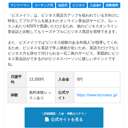
マンツーマン
コーチング式
会話式
ビジネス
入会金0
体験無料
「ビズメイツ」は、ビジネス英語力アップを狙われている方向けに
特化してプログラムを組まれたオンライン英会話サービス。1レッ
スンあたり425円で受講いただけるため、他のビジネスオンライン
英会話と比較してもリーズナブルにビジネス英語を習得できます。
また、ビズメイツでは”ビジネス経験のある外国人”が指導してくれ
るため、ビジネスを英語で学ぶ感覚が近いため、英語力だけでなく
ビジネス力も併せて付けられる一石二鳥のサービス。実践的にビジ
ネス英会話ができるのがビジネスパーソンに嬉しいポイントです
ね。
月謝平
13,200円
入会金
0円
均
無料体験レッ
公式サ
体験
https://www.bizmates.jp/
スンあり
イト
＼詳細確認・入会・体験はコチラ／
公式サイトを見る