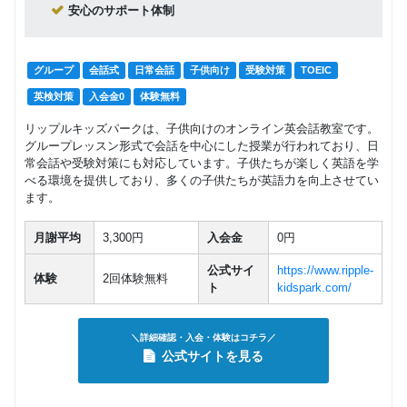
安心のサポート体制
グループ
会話式
日常会話
子供向け
受験対策
TOEIC
英検対策
入会金0
体験無料
リップルキッズパークは、子供向けのオンライン英会話教室です。
グループレッスン形式で会話を中心にした授業が行われており、日
常会話や受験対策にも対応しています。子供たちが楽しく英語を学
べる環境を提供しており、多くの子供たちが英語力を向上させてい
ます。
月謝平均
3,300円
入会金
0円
公式サイ
https://www.ripple-
体験
2回体験無料
ト
kidspark.com/
＼詳細確認・入会・体験はコチラ／
公式サイトを見る