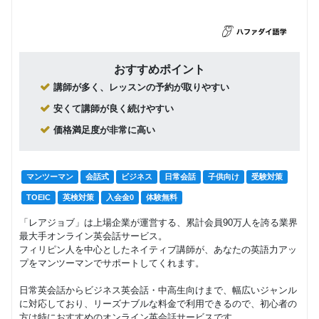
回数：4 / 1セッション60分
おすすめポイント
講師が多く、レッスンの予約が取りやすい
安くて講師が良く続けやすい
価格満足度が非常に高い
マンツーマン
会話式
ビジネス
日常会話
子供向け
受験対策
TOEIC
英検対策
入会金0
体験無料
「レアジョブ」は上場企業が運営する、累計会員90万人を誇る業界
最大手オンライン英会話サービス。
フィリピン人を中心としたネイティブ講師が、あなたの英語力アッ
プをマンツーマンでサポートしてくれます。
日常英会話からビジネス英会話・中高生向けまで、幅広いジャンル
に対応しており、リーズナブルな料金で利用できるので、初心者の
方は特におすすめのオンライン英会話サービスです。