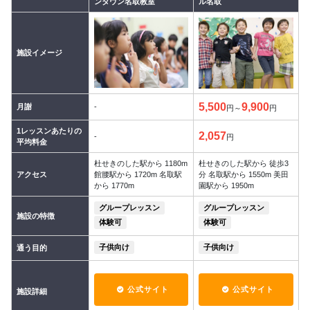
ンタウン名取教室
ル名取
施設イメージ
5,500
9,900
月謝
-
円～
円
1レッスンあたりの
2,057
-
円
平均料金
杜せきのした駅から 1180m
杜せきのした駅から 徒歩3
アクセス
館腰駅から 1720m 名取駅
分 名取駅から 1550m 美田
から 1770m
園駅から 1950m
グループレッスン
グループレッスン
施設の特徴
体験可
体験可
子供向け
子供向け
通う目的
公式サイト
公式サイト
施設詳細