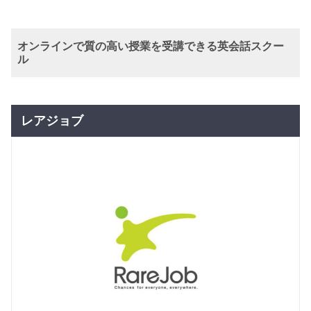
ラブコー
5,500
ス（0～3
円(税込) / 月
歳、2～3
回数：4 / 1セッション30分
歳）
オンラインで質の高い授業を受講できる英会話スクー
ル
ハローク
グループレッスン
子供向け
ラブコー
7,480
ス（0～3
円(税込) / 月
歳、2～3
回数：4 / 1セッション40分
歳）
レアジョブ
グループレッスン
子供向け
幼児コー
9,130
円(税込) / 月
ス
回数：4 / 1セッション45分
グループレッスン
子供向け
小学生コ
9,130
円(税込) / 月
ース
回数：4 / 1セッション50分
グループレッスン
中学生コ
9,900
円(税込) / 月
ース