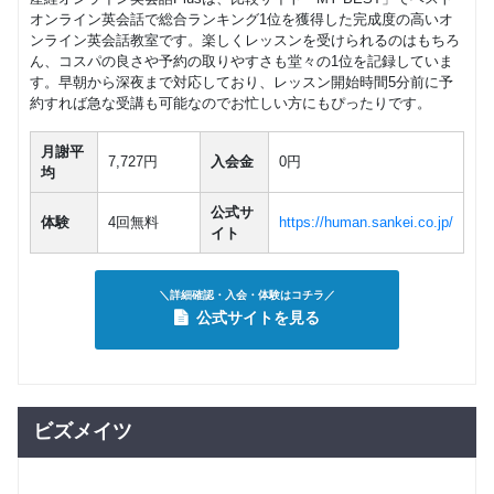
オンライン英会話で総合ランキング1位を獲得した完成度の高いオ
ンライン英会話教室です。楽しくレッスンを受けられるのはもちろ
ん、コスパの良さや予約の取りやすさも堂々の1位を記録していま
す。早朝から深夜まで対応しており、レッスン開始時間5分前に予
約すれば急な受講も可能なのでお忙しい方にもぴったりです。
月謝平
7,727円
入会金
0円
均
公式サ
体験
4回無料
https://human.sankei.co.jp/
イト
＼詳細確認・入会・体験はコチラ／
公式サイトを見る
ビズメイツ