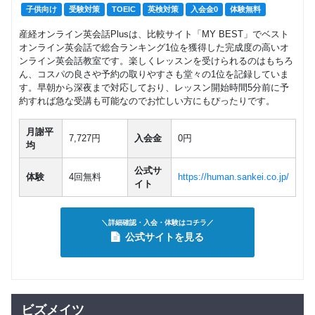
子供向け
受験対策
TOEIC
英検対策
入会金0
体験無料
産経オンライン英会話Plusは、比較サイト「MY BEST」でベスト
オンライン英会話で総合ランキング1位を獲得した完成度の高いオ
ンライン英会話教室です。楽しくレッスンを受けられるのはもちろ
ん、コスパの良さや予約の取りやすさも堂々の1位を記録していま
す。早朝から深夜まで対応しており、レッスン開始時間5分前に予
約すれば急な受講も可能なのでお忙しい方にもぴったりです。
月謝平
7,727円
入会金
0円
均
公式サ
体験
4回無料
https://human.sankei.co.jp/
イト
＼詳細確認・入会・体験はコチラ／
公式サイトを見る
ビズメイツ