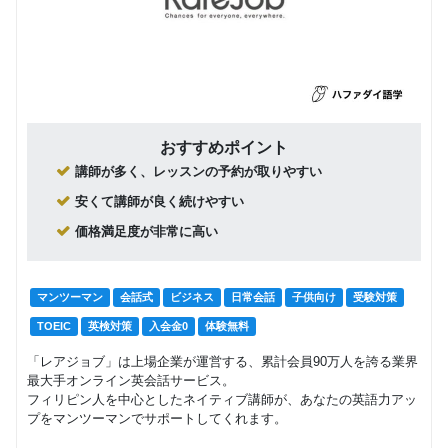
回数：4 / 1セッション60分
グループレッスン
高校生コ
10,076
円(税込) / 月
ース
回数：4 / 1セッション60分
おすすめポイント
講師が多く、レッスンの予約が取りやすい
安くて講師が良く続けやすい
価格満足度が非常に高い
マンツーマン
会話式
ビジネス
日常会話
子供向け
受験対策
TOEIC
英検対策
入会金0
体験無料
「レアジョブ」は上場企業が運営する、累計会員90万人を誇る業界
最大手オンライン英会話サービス。
フィリピン人を中心としたネイティブ講師が、あなたの英語力アッ
プをマンツーマンでサポートしてくれます。