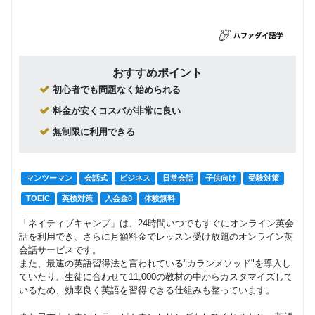
おすすめポイント
初心者でも問題なく始められる
料金が安くコスパが非常に良い
無制限に利用できる
マンツーマン
会話式
ビジネス
日常会話
子供向け
受験対策
TOEIC
英検対策
入会金0
体験無料
「ネイティブキャンプ」は、24時間いつでもすぐにオンライン英会
話を利用でき、さらに月額料金でレッスン受け放題のオンライン英
会話サービスです。
また、最速の英語習得法と言われている"カランメソッド"を導入し
ていたり、生徒に合わせて11,000の教材の中からカスタマイズして
いるため、効率良く英語を習得できる仕組みも整っています。