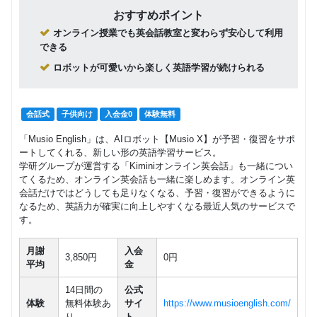
おすすめポイント
オンライン授業でも英会話教室と変わらず安心して利用
できる
ロボットが可愛いから楽しく英語学習が続けられる
会話式
子供向け
入会金0
体験無料
「Musio English」は、AIロボット【Musio X】が予習・復習をサポ
ートしてくれる、新しい形の英語学習サービス。
学研グループが運営する「Kiminiオンライン英会話」も一緒につい
てくるため、オンライン英会話も一緒に楽しめます。オンライン英
会話だけではどうしても足りなくなる、予習・復習ができるように
なるため、英語力が確実に向上しやすくなる最近人気のサービスで
す。
月謝
入会
3,850円
0円
平均
金
14日間の
公式
体験
無料体験あ
サイ
https://www.musioenglish.com/
り
ト