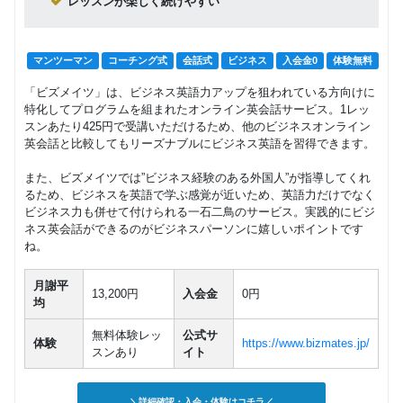
レッスンが楽しく続けやすい
マンツーマン
コーチング式
会話式
ビジネス
入会金0
体験無料
「ビズメイツ」は、ビジネス英語力アップを狙われている方向けに
特化してプログラムを組まれたオンライン英会話サービス。1レッ
スンあたり425円で受講いただけるため、他のビジネスオンライン
英会話と比較してもリーズナブルにビジネス英語を習得できます。
また、ビズメイツでは”ビジネス経験のある外国人”が指導してくれ
るため、ビジネスを英語で学ぶ感覚が近いため、英語力だけでなく
ビジネス力も併せて付けられる一石二鳥のサービス。実践的にビジ
ネス英会話ができるのがビジネスパーソンに嬉しいポイントです
ね。
月謝平
13,200円
入会金
0円
均
無料体験レッ
公式サ
体験
https://www.bizmates.jp/
スンあり
イト
＼詳細確認・入会・体験はコチラ／