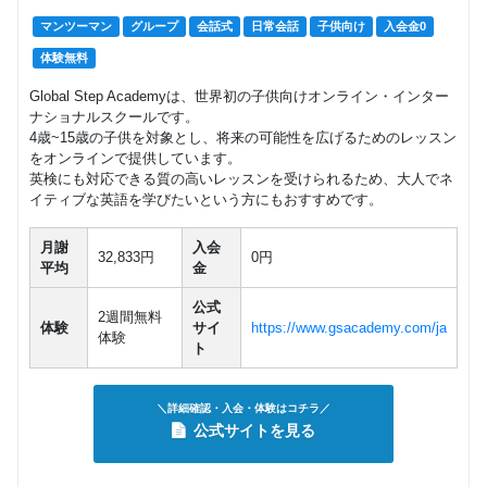
マンツーマン
グループ
会話式
日常会話
子供向け
入会金0
体験無料
Global Step Academyは、世界初の子供向けオンライン・インター
ナショナルスクールです。
4歳~15歳の子供を対象とし、将来の可能性を広げるためのレッスン
をオンラインで提供しています。
英検にも対応できる質の高いレッスンを受けられるため、大人でネ
イティブな英語を学びたいという方にもおすすめです。
月謝
入会
32,833円
0円
平均
金
公式
2週間無料
体験
サイ
https://www.gsacademy.com/ja
体験
ト
＼詳細確認・入会・体験はコチラ／
公式サイトを見る