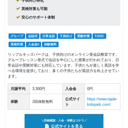
子供向け特化
英検対策も可能
安心のサポート体制
グループ
会話式
日常会話
子供向け
受験対策
TOEIC
英検対策
入会金0
体験無料
リップルキッズパークは、子供向けのオンライン英会話教室です。
グループレッスン形式で会話を中心にした授業が行われており、日
常会話や受験対策にも対応しています。子供たちが楽しく英語を学
べる環境を提供しており、多くの子供たちが英語力を向上させてい
ます。
月謝平均
3,300円
入会金
0円
公式サイ
https://www.ripple-
体験
2回体験無料
ト
kidspark.com/
＼詳細確認・入会・体験はコチラ／
公式サイトを見る