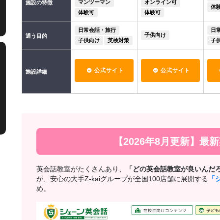
マンツーマン
オンライン可
施設の特徴
体
体験可
体験可
日常会話・旅行
日
子供向け
通う目的
子供向け
英検対策
子
公式サイト
公式サイト
施設詳細
【2026年8月更新】最
英会話教室がたくさんあり、
「どの英会話教室が良いんだ
が、安心の大手Z-kaiグループが全国100店舗に展開する
「
め。