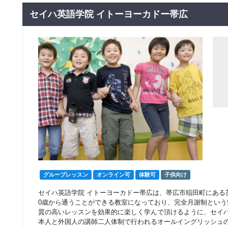
グループレッスン
子供向け
マーブルキッズ・コ
セイハ英語学院 イトーヨーカドー帯広
6,580
円(税込) / 月
ース
回数：4 / 1セッション45分
グループレッスン
子供向け
英検
プライマリー・コー
6,990
円(税込) / 月
ス
回数：4 / 1セッション60分
グループレッスン
英検
グラマー・フォー・
8,450
コミュニケーショ
円(税込) / 月
ン・コース
回数：4 / 1セッション90分
グループレッスン
オンライン可
体験可
子供向け
セイハ英語学院 イトーヨーカドー帯広は、帯広市稲田町にある
0歳から通うことができる教室になっており、完全月謝制という
質の高いレッスンを効果的に楽しく学んで頂けるように、セイ
本人と外国人の講師二人体制で行われるオールイングリッシュ