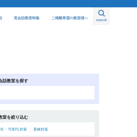
話
英会話教室特集
ご掲載希望の教室様へ
search
会話教室を探す
教室を絞り込む
EIC・TOEFL対策
英検対策