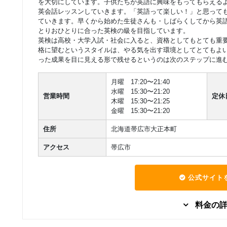
を大切にしています。子供たちが英語に興味をもってもらえる
英会話レッスンしていきます。「英語って楽しい！」と思って
ていきます。早くから始めた生徒さんも・しばらくしてから英
とりおひとりに合った英検の級を目指しています。
英検は高校・大学入試・社会に入ると、資格としてもとても重
格に望むというスタイルは、やる気を出す環境としてとてもよ
った成果を目に見える形で残せるというのは次のステップに進
月曜 17:20〜21:40
水曜 15:30〜21:20
営業時間
定休
木曜 15:30〜21:25
金曜 15:30〜21:20
住所
北海道帯広市大正本町
アクセス
帯広市
公式サイト
料金の