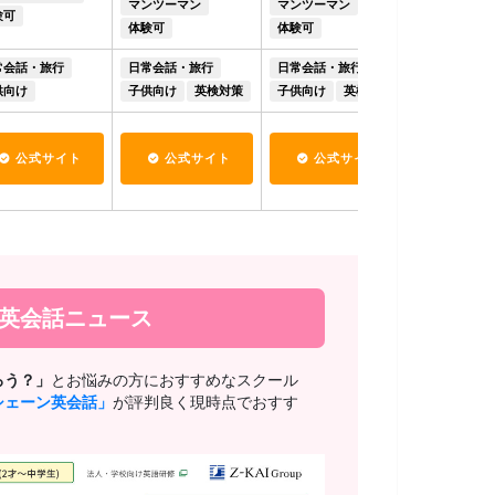
マンツーマン
マンツーマン
験可
体験可
体験可
体験可
常会話・旅行
日常会話・旅行
日常会話・旅行
日常会話・
供向け
子供向け
英検対策
子供向け
英検対策
子供向け
公式サイト
公式サイト
公式サイト
公式
新英会話ニュース
ろう？」
とお悩みの方におすすめなスクール
シェーン英会話」
が評判良く現時点でおすす