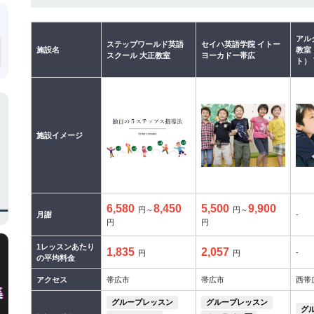
アルク
ステップワールド英語
セイハ英語学院 イトー
施設名
教室
スクール 大正教室
ヨーカドー帯広
ト）
施設イメージ
6,580
8,450
5,500
9,900
円～
円～
月謝
-
円
円
1レッスンあたり
1,835
2,057
-
円
円
の平均料金
アクセス
帯広市
帯広市
西帯広
グループレッスン
グループレッスン
グ