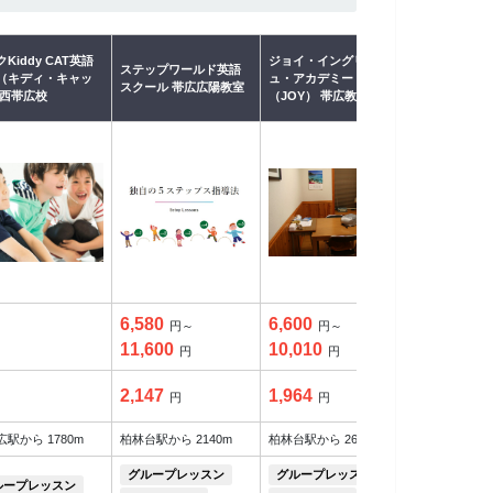
Kiddy CAT英語
ジョイ・イングリッシ
ステップワールド英語
ヤマハ英語教
（キディ・キャッ
ュ・アカデミー
スクール 帯広広陽教室
ター
 西帯広校
（JOY） 帯広教室
6,580
6,600
8,030
円～
円～
円～
11,600
10,010
円
円
円
2,147
1,964
2,145
円
円
円
駅から 1780m
柏林台駅から 2140m
柏林台駅から 2640m
帯広駅から 89
グループレッスン
グループレッスン
ループレッスン
グループレ