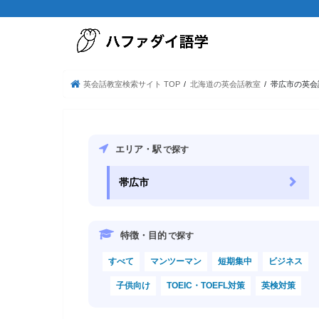
英会話教室検索サイト TOP
北海道の英会話教室
帯広市の英会
エリア・駅
で探す
帯広市
特徴・目的
で探す
すべて
マンツーマン
短期集中
ビジネス
子供向け
TOEIC・TOEFL対策
英検対策