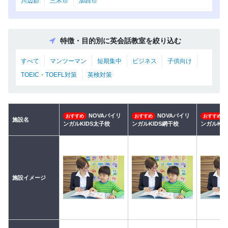
川辺郡
三木市
加西市
特徴・目的別に英会話教室を絞り込む
すべて
マンツーマン
短期集中
ビジネス
子供向け
TOEIC・TOEFL対策
英検対策
NOVAバイリ
NOVAバイリ
おすすめ
おすすめ
おすすめ
施設名
ンガルKIDS太子校
ンガルKIDS網干校
ンガルKID
施設イメージ