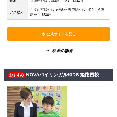
住所
兵庫県姫路市白浜町寺家2丁目22-4
白浜の宮駅から 徒歩8分 妻鹿駅から 1420m 八家
アクセス
駅から 1530m
公式サイトを見る
料金の詳細
グループレッスン
子供向け
7,480
Kinder
円(税込) / 月
NOVAバイリンガルKIDS 姫路西校
おすすめ
回数：4 / 1セッション40分
グループレッスン
子供向け
8,000
Class5 小学生
円(税込) / 月
回数：4 / 1セッション40分
グループレッスン
子供向け
Class4 小学