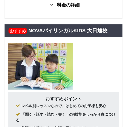
料金の詳細
グループレッスン
子供向け
7,480
Kinder
円(税込) / 月
NOVAバイリンガルKIDS 大日通校
おすすめ
回数：4 / 1セッション40分
グループレッスン
子供向け
8,000
Class5 小学生
円(税込) / 月
回数：4 / 1セッション40分
グループレッスン
子供向け
Class4 小学
8,500
円(税込) / 月
生
回数：4 / 1セッション40分
グループレッスン
子供向け
おすすめポイント
Class3 小学
9,000
レベル別レッスンなので、はじめてのお子様も安心
円(税込) / 月
生
回数：4 / 1セッション40分
「聞く・話す・読む・書く」の4技能をしっかり身につけ
る
グループレッスン