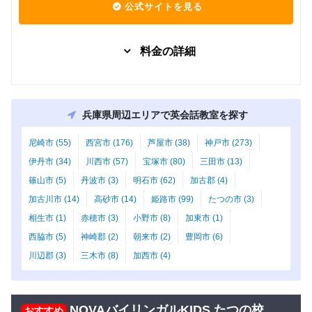
公式サイトを見る
料金の詳細
グループレッスン
子供向け
7,480
Kinder
円(税込) / 月
兵庫県周辺エリアで英会話教室を探す
回数：4 / 1セッション40分
尼崎市 (55)
西宮市 (176)
芦屋市 (38)
神戸市 (273)
グループレッスン
子供向け
伊丹市 (34)
川西市 (57)
宝塚市 (80)
三田市 (13)
8,000
Class5 小学生
円(税込) / 月
篠山市 (5)
丹波市 (3)
明石市 (62)
加古郡 (4)
回数：4 / 1セッション40分
加古川市 (14)
高砂市 (14)
姫路市 (99)
たつの市 (3)
グループレッスン
子供向け
相生市 (1)
赤穂市 (3)
小野市 (8)
加東市 (1)
Class4 小学
8,500
円(税込) / 月
西脇市 (5)
神崎郡 (2)
朝来市 (2)
豊岡市 (6)
生
回数：4 / 1セッション40分
川辺郡 (3)
三木市 (8)
加西市 (4)
グループレッスン
子供向け
Class3 小学
9,000
円(税込) / 月
生
NOVAバイリンガルKIDS たつの校
おすすめ