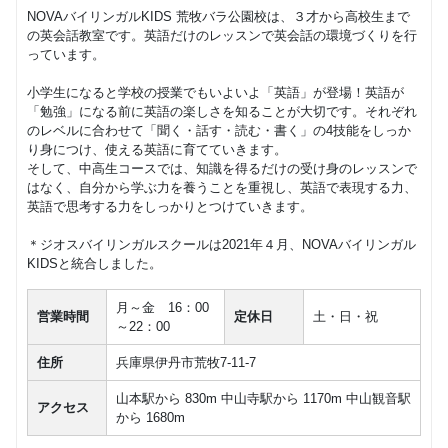
NOVAバイリンガルKIDS 荒牧バラ公園校は、３才から高校生まで
の英会話教室です。英語だけのレッスンで英会話の環境づくりを行
っています。
小学生になると学校の授業でもいよいよ「英語」が登場！英語が
「勉強」になる前に英語の楽しさを知ることが大切です。それぞれ
のレベルに合わせて「聞く・話す・読む・書く」の4技能をしっか
り身につけ、使える英語に育てていきます。
そして、中高生コースでは、知識を得るだけの受け身のレッスンで
はなく、自分から学ぶ力を養うことを重視し、英語で表現する力、
英語で思考する力をしっかりとつけていきます。
＊ジオスバイリンガルスクールは2021年４月、NOVAバイリンガル
KIDSと統合しました。
月～金 16：00
営業時間
定休日
土・日・祝
～22：00
住所
兵庫県伊丹市荒牧7-11-7
山本駅から 830m 中山寺駅から 1170m 中山観音駅
アクセス
から 1680m