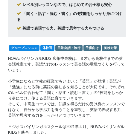
Class3 小学
9,000
レベル別レッスンなので、はじめてのお子様も安心
円(税込) / 月
生
回数：4 / 1セッション40分
「聞く・話す・読む・書く」の4技能をしっかり身につけ
る
グループレッスン
英語で表現する力、英語で思考する力をつける
Class2c,2b,2a
9,500
円(税込) / 月
中学生 高校生
回数：4 / 1セッション40分
グループレッスン
体験可
日常会話・旅行
子供向け
英検対策
NOVAバイリンガルKIDS 広畑中央校は、３才から高校生までの英
会話教室です。英語だけのレッスンで英会話の環境づくりを行って
います。
小学生になると学校の授業でもいよいよ「英語」が登場！英語が
「勉強」になる前に英語の楽しさを知ることが大切です。それぞれ
のレベルに合わせて「聞く・話す・読む・書く」の4技能をしっか
り身につけ、使える英語に育てていきます。
そして、中高生コースでは、知識を得るだけの受け身のレッスンで
はなく、自分から学ぶ力を養うことを重視し、英語で表現する力、
英語で思考する力をしっかりとつけていきます。
＊ジオスバイリンガルスクールは2021年４月、NOVAバイリンガル
KIDSと統合しました。