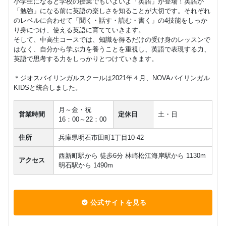
小学生になると学校の授業でもいよいよ「英語」が登場！英語が
「勉強」になる前に英語の楽しさを知ることが大切です。それぞれ
のレベルに合わせて「聞く・話す・読む・書く」の4技能をしっか
り身につけ、使える英語に育てていきます。
そして、中高生コースでは、知識を得るだけの受け身のレッスンで
はなく、自分から学ぶ力を養うことを重視し、英語で表現する力、
英語で思考する力をしっかりとつけていきます。
＊ジオスバイリンガルスクールは2021年４月、NOVAバイリンガル
KIDSと統合しました。
月～金・祝
営業時間
定休日
土・日
16：00～22：00
住所
兵庫県明石市田町1丁目10-42
西新町駅から 徒歩6分 林崎松江海岸駅から 1130m
アクセス
明石駅から 1490m
公式サイトを見る