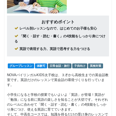
おすすめポイント
レベル別レッスンなので、はじめてのお子様も安心
「聞く・話す・読む・書く」の4技能をしっかり身につけ
る
英語で表現する力、英語で思考する力をつける
グループレッスン
体験可
日常会話・旅行
子供向け
英検対策
NOVAバイリンガルKIDS太子校は、３才から高校生までの英会話教
室です。英語だけのレッスンで英会話の環境づくりを行っていま
す。
小学生になると学校の授業でもいよいよ「英語」が登場！英語が
「勉強」になる前に英語の楽しさを知ることが大切です。それぞれ
のレベルに合わせて「聞く・話す・読む・書く」の4技能をしっか
り身につけ、使える英語に育てていきます。
そして、中高生コースでは、知識を得るだけの受け身のレッスンで