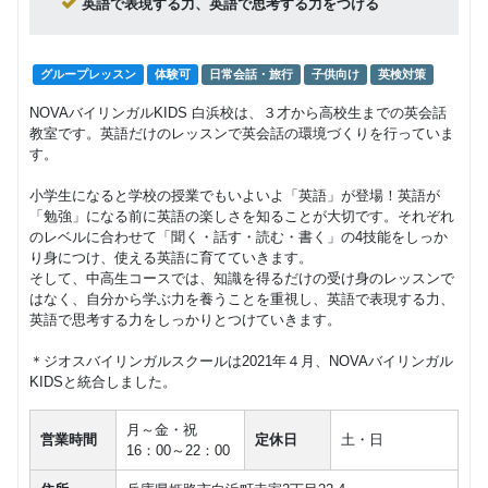
英語で表現する力、英語で思考する力をつける
グループレッスン
体験可
日常会話・旅行
子供向け
英検対策
NOVAバイリンガルKIDS 白浜校は、３才から高校生までの英会話
教室です。英語だけのレッスンで英会話の環境づくりを行っていま
す。
小学生になると学校の授業でもいよいよ「英語」が登場！英語が
「勉強」になる前に英語の楽しさを知ることが大切です。それぞれ
のレベルに合わせて「聞く・話す・読む・書く」の4技能をしっか
り身につけ、使える英語に育てていきます。
そして、中高生コースでは、知識を得るだけの受け身のレッスンで
はなく、自分から学ぶ力を養うことを重視し、英語で表現する力、
英語で思考する力をしっかりとつけていきます。
＊ジオスバイリンガルスクールは2021年４月、NOVAバイリンガル
KIDSと統合しました。
月～金・祝
営業時間
定休日
土・日
16：00～22：00