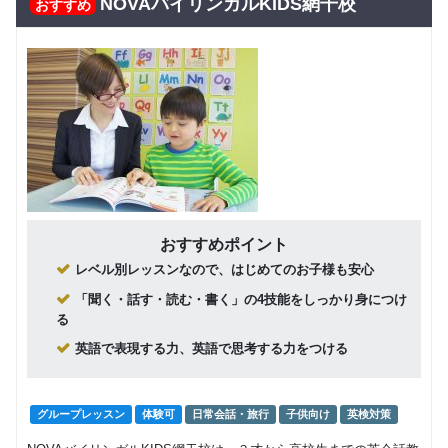
NOVAバイリンガルKIDS網干校
おすすめ
回数：4 / 1セッション40分
グループレッスン
子供向け
8,000
Class5 小学生
円(税込) / 月
回数：4 / 1セッション40分
グループレッスン
子供向け
Class4 小学
8,500
円(税込) / 月
生
回数：4 / 1セッション40分
グループレッスン
子供向け
おすすめポイント
Class3 小学
9,000
レベル別レッスンなので、はじめてのお子様も安心
円(税込) / 月
生
回数：4 / 1セッション40分
「聞く・話す・読む・書く」の4技能をしっかり身につけ
る
グループレッスン
英語で表現する力、英語で思考する力をつける
Class2c,2b,2a
9,500
円(税込) / 月
中学生 高校生
回数：4 / 1セッション40分
グループレッスン
体験可
日常会話・旅行
子供向け
英検対策