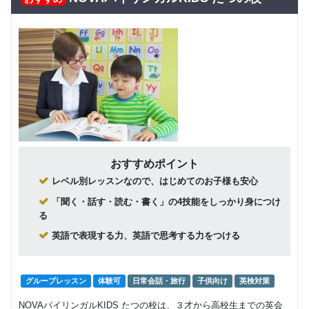
回数：4 / 1セッション40分
グループレッスン
Class2c,2b,2a
9,500
円(税込) / 月
中学生 高校生
回数：4 / 1セッション40分
おすすめポイント
レベル別レッスンなので、はじめてのお子様も安心
「聞く・話す・読む・書く」の4技能をしっかり身につけ
る
英語で表現する力、英語で思考する力をつける
グループレッスン
体験可
日常会話・旅行
子供向け
英検対策
NOVAバイリンガルKIDS たつの校は、３才から高校生までの英会