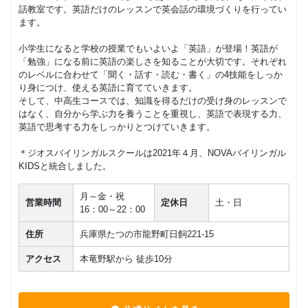
話教室です。英語だけのレッスンで英会話の環境づくりを行ってい
ます。
小学生になると学校の授業でもいよいよ「英語」が登場！英語が
「勉強」になる前に英語の楽しさを知ることが大切です。それぞれ
のレベルに合わせて「聞く・話す・読む・書く」の4技能をしっか
り身につけ、使える英語に育てていきます。
そして、中高生コースでは、知識を得るだけの受け身のレッスンで
はなく、自分から学ぶ力を養うことを重視し、英語で表現する力、
英語で思考する力をしっかりとつけていきます。
＊ジオスバイリンガルスクールは2021年４月、NOVAバイリンガル
KIDSと統合しました。
月～金・祝
営業時間
定休日
土・日
16：00～22：00
住所
兵庫県たつの市龍野町日飼221-15
アクセス
本竜野駅から 徒歩10分