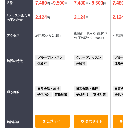
7,480
9,500
7,480
9,500
7,480
月謝
円～
円
円～
円
円
1レッスンあたり
2,124
2,124
2,124
円
円
円
の平均料金
山陽網干駅から 徒歩10
アクセス
網干駅から 2410m
本竜野駅か
分 平松駅から 2000m
グループレッスン
グループレッスン
グループ
施設の特徴
体験可
体験可
体験可
日常会話・旅行
日常会話・旅行
日常会話
通う目的
子供向け
英検対策
子供向け
英検対策
子供向け
公式サイト
公式サイト
公
施設詳細