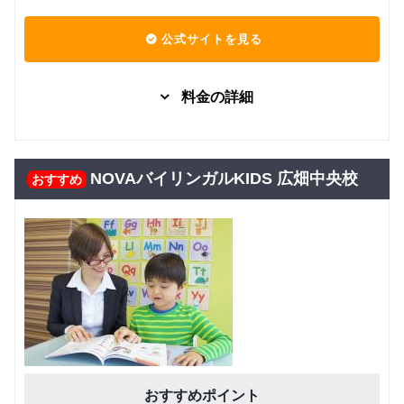
公式サイトを見る
料金の詳細
グループレッスン
子供向け
7,480
Kinder
円(税込) / 月
NOVAバイリンガルKIDS 広畑中央校
おすすめ
回数：4 / 1セッション40分
グループレッスン
子供向け
8,000
Class5 小学生
円(税込) / 月
回数：4 / 1セッション40分
グループレッスン
子供向け
Class4 小学
8,500
円(税込) / 月
生
回数：4 / 1セッション40分
グループレッスン
子供向け
おすすめポイント