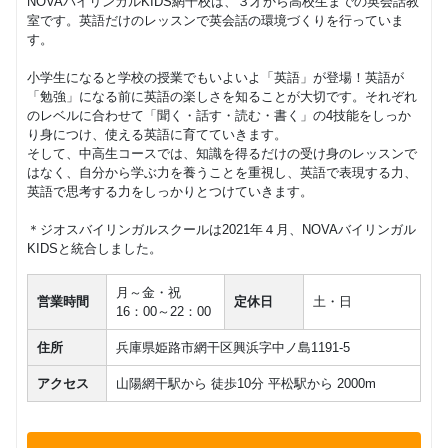
NOVAバイリンガルKIDS網干校は、３才から高校生までの英会話教
室です。英語だけのレッスンで英会話の環境づくりを行っていま
す。
小学生になると学校の授業でもいよいよ「英語」が登場！英語が
「勉強」になる前に英語の楽しさを知ることが大切です。それぞれ
のレベルに合わせて「聞く・話す・読む・書く」の4技能をしっか
り身につけ、使える英語に育てていきます。
そして、中高生コースでは、知識を得るだけの受け身のレッスンで
はなく、自分から学ぶ力を養うことを重視し、英語で表現する力、
英語で思考する力をしっかりとつけていきます。
＊ジオスバイリンガルスクールは2021年４月、NOVAバイリンガル
KIDSと統合しました。
月～金・祝
営業時間
定休日
土・日
16：00～22：00
住所
兵庫県姫路市網干区興浜字中ノ島1191-5
アクセス
山陽網干駅から 徒歩10分 平松駅から 2000m