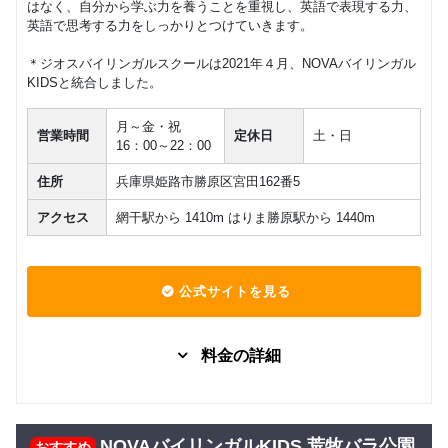
はなく、自分から学ぶ力を養うことを重視し、英語で表現する力、
英語で思考する力をしっかりとつけていきます。
＊ジオスバイリンガルスクールは2021年４月、NOVAバイリンガル
KIDSと統合しました。
月～金・祝
営業時間
定休日
土・日
16：00～22：00
住所
兵庫県姫路市勝原区宮田162番5
アクセス
網干駅から 1410m はりま勝原駅から 1440m
公式サイトを見る
料金の詳細
グループレッスン
子供向け
7,480
Kinder
円(税込) / 月
NOVAバイリンガルKIDS 荒牧バラ公園
おすすめ