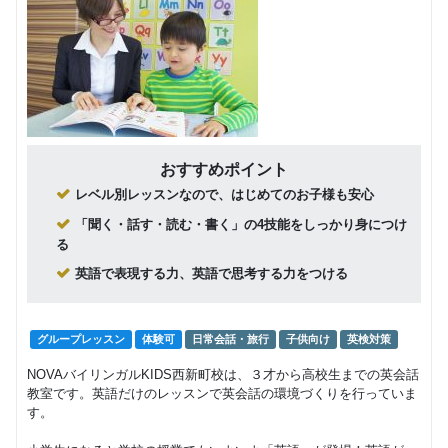
8,000
Class5 小学生
円(税込) / 月
回数：4 / 1セッション40分
グループレッスン
子供向け
Class4 小学
8,500
円(税込) / 月
生
回数：4 / 1セッション40分
グループレッスン
子供向け
おすすめポイント
Class3 小学
9,000
レベル別レッスンなので、はじめてのお子様も安心
円(税込) / 月
生
回数：4 / 1セッション40分
「聞く・話す・読む・書く」の4技能をしっかり身につけ
る
グループレッスン
英語で表現する力、英語で思考する力をつける
Class2c,2b,2a
9,500
円(税込) / 月
中学生 高校生
回数：4 / 1セッション40分
グループレッスン
体験可
日常会話・旅行
子供向け
英検対策
NOVAバイリンガルKIDS西新町校は、３才から高校生までの英会話
教室です。英語だけのレッスンで英会話の環境づくりを行っていま
す。