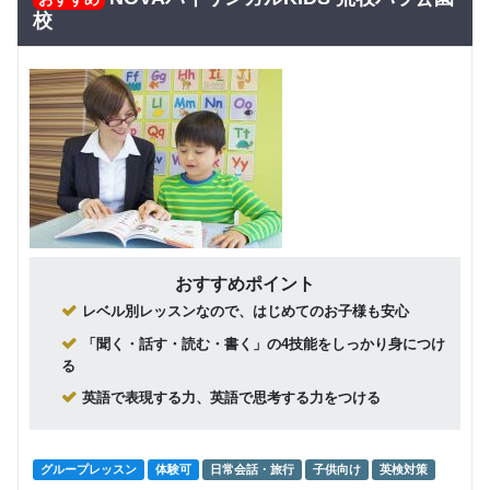
回数：4 / 1セッション40分
校
グループレッスン
子供向け
8,000
Class5 小学生
円(税込) / 月
回数：4 / 1セッション40分
グループレッスン
子供向け
Class4 小学
8,500
円(税込) / 月
生
回数：4 / 1セッション40分
グループレッスン
子供向け
Class3 小学
9,000
おすすめポイント
円(税込) / 月
生
レベル別レッスンなので、はじめてのお子様も安心
回数：4 / 1セッション40分
「聞く・話す・読む・書く」の4技能をしっかり身につけ
グループレッスン
る
Class2c,2b,2a
9,500
円(税込) / 月
中学生 高校生
英語で表現する力、英語で思考する力をつける
回数：4 / 1セッション40分
グループレッスン
体験可
日常会話・旅行
子供向け
英検対策