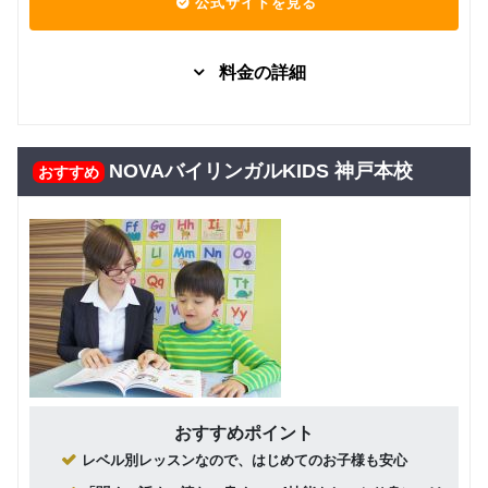
公式サイトを見る
料金の詳細
グループレッスン
子供向け
7,480
Kinder
円(税込) / 月
NOVAバイリンガルKIDS 神戸本校
おすすめ
回数：4 / 1セッション40分
グループレッスン
子供向け
8,000
Class5 小学生
円(税込) / 月
回数：4 / 1セッション40分
グループレッスン
子供向け
Class4 小学
8,500
円(税込) / 月
生
回数：4 / 1セッション40分
グループレッスン
子供向け
おすすめポイント
Class3 小学
9,000
レベル別レッスンなので、はじめてのお子様も安心
円(税込) / 月
生
回数：4 / 1セッション40分