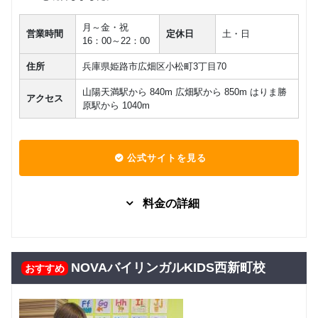
月～金・祝
営業時間
定休日
土・日
16：00～22：00
住所
兵庫県姫路市広畑区小松町3丁目70
山陽天満駅から 840m 広畑駅から 850m はりま勝
アクセス
原駅から 1040m
公式サイトを見る
料金の詳細
グループレッスン
子供向け
7,480
Kinder
円(税込) / 月
NOVAバイリンガルKIDS西新町校
おすすめ
回数：4 / 1セッション40分
グループレッスン
子供向け