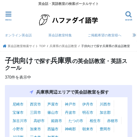
英会話・英語教室の検索ポータルサイト
menu
search
オンライン英会話
英会話教室特集
ご掲載希望の教室様へ
英会話教室検索サイト TOP
兵庫県の英会話教室
子供向けで探す兵庫県の英会話教室
子供向け
兵庫県
で探す
の英会話教室・英語ス
クール
370件を表示中
兵庫県周辺エリアで英会話教室を探す
尼崎市
西宮市
芦屋市
神戸市
伊丹市
川西市
宝塚市
三田市
篠山市
丹波市
明石市
加古郡
加古川市
高砂市
姫路市
たつの市
相生市
赤穂市
小野市
加東市
西脇市
神崎郡
朝来市
豊岡市