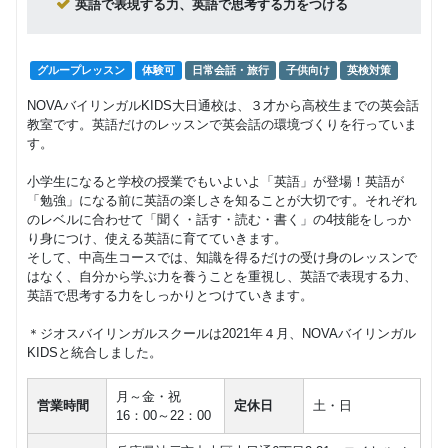
英語で表現する力、英語で思考する力をつける
Class2c,2b,2a
9,500
円(税込) / 月
中学生 高校生
回数：4 / 1セッション40分
グループレッスン
体験可
日常会話・旅行
子供向け
英検対策
NOVAバイリンガルKIDS大日通校は、３才から高校生までの英会話
教室です。英語だけのレッスンで英会話の環境づくりを行っていま
す。
小学生になると学校の授業でもいよいよ「英語」が登場！英語が
「勉強」になる前に英語の楽しさを知ることが大切です。それぞれ
のレベルに合わせて「聞く・話す・読む・書く」の4技能をしっか
り身につけ、使える英語に育てていきます。
そして、中高生コースでは、知識を得るだけの受け身のレッスンで
はなく、自分から学ぶ力を養うことを重視し、英語で表現する力、
英語で思考する力をしっかりとつけていきます。
＊ジオスバイリンガルスクールは2021年４月、NOVAバイリンガル
KIDSと統合しました。
月～金・祝
営業時間
定休日
土・日
16：00～22：00