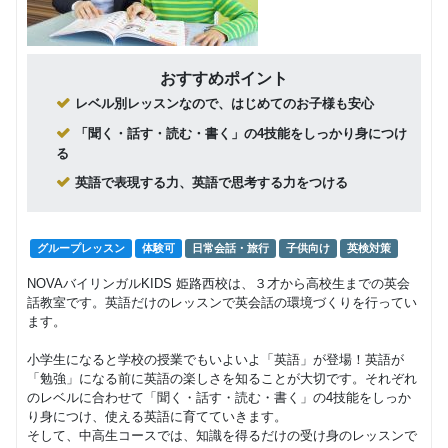
8,500
円(税込) / 月
生
回数：4 / 1セッション40分
グループレッスン
子供向け
おすすめポイント
Class3 小学
9,000
レベル別レッスンなので、はじめてのお子様も安心
円(税込) / 月
生
回数：4 / 1セッション40分
「聞く・話す・読む・書く」の4技能をしっかり身につけ
る
グループレッスン
英語で表現する力、英語で思考する力をつける
Class2c,2b,2a
9,500
円(税込) / 月
中学生 高校生
回数：4 / 1セッション40分
グループレッスン
体験可
日常会話・旅行
子供向け
英検対策
NOVAバイリンガルKIDS 姫路西校は、３才から高校生までの英会
話教室です。英語だけのレッスンで英会話の環境づくりを行ってい
ます。
小学生になると学校の授業でもいよいよ「英語」が登場！英語が
「勉強」になる前に英語の楽しさを知ることが大切です。それぞれ
のレベルに合わせて「聞く・話す・読む・書く」の4技能をしっか
り身につけ、使える英語に育てていきます。
そして、中高生コースでは、知識を得るだけの受け身のレッスンで