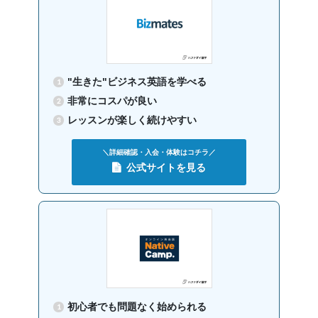
グループレッスン
子供向け
Class4 小学
8,500
円(税込) / 月
生
回数：4 / 1セッション40分
"生きた"ビジネス英語を学べる
グループレッスン
子供向け
非常にコスパが良い
Class3 小学
9,000
円(税込) / 月
生
レッスンが楽しく続けやすい
回数：4 / 1セッション40分
＼詳細確認・入会・体験はコチラ／
グループレッスン
Class2c,2b,2a
公式サイトを見る
9,500
円(税込) / 月
中学生 高校生
回数：4 / 1セッション40分
初心者でも問題なく始められる