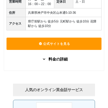
営業時間
定休日
土・日
16：00～22：00
住所
兵庫県神戸市中央区山本通5-10-36
県庁前駅から 徒歩5分 元町駅から 徒歩10分 花隈
アクセス
駅から 徒歩10分
公式サイトを見る
料金の詳細
グループレッスン
子供向け
7,480
Kinder
円(税込) / 月
回数：4 / 1セッション40分
人気のオンライン英会話サービス
グループレッスン
子供向け
8,000
Class5 小学生
円(税込) / 月
回数：4 / 1セッション40分