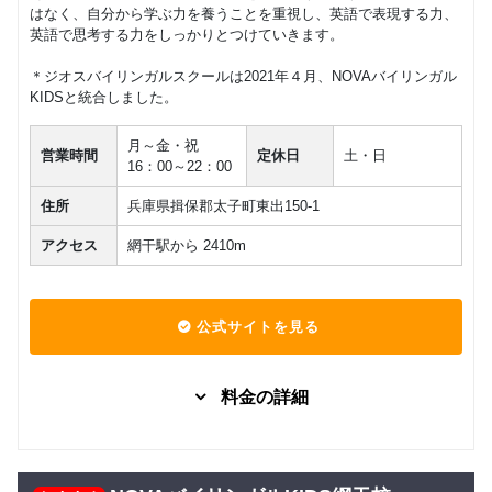
はなく、自分から学ぶ力を養うことを重視し、英語で表現する力、
英語で思考する力をしっかりとつけていきます。
＊ジオスバイリンガルスクールは2021年４月、NOVAバイリンガル
KIDSと統合しました。
月～金・祝
営業時間
定休日
土・日
16：00～22：00
住所
兵庫県揖保郡太子町東出150-1
アクセス
網干駅から 2410m
公式サイトを見る
料金の詳細
グループレッスン
子供向け
7,480
Kinder
円(税込) / 月