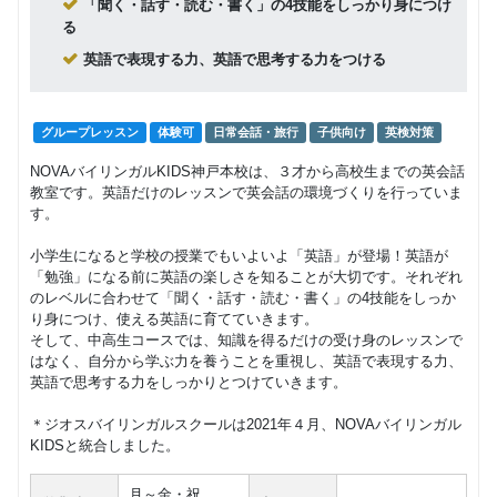
「聞く・話す・読む・書く」の4技能をしっかり身につけ
る
グループレッスン
英語で表現する力、英語で思考する力をつける
Class2c,2b,2a
9,500
円(税込) / 月
中学生 高校生
回数：4 / 1セッション40分
グループレッスン
体験可
日常会話・旅行
子供向け
英検対策
NOVAバイリンガルKIDS神戸本校は、３才から高校生までの英会話
教室です。英語だけのレッスンで英会話の環境づくりを行っていま
す。
小学生になると学校の授業でもいよいよ「英語」が登場！英語が
「勉強」になる前に英語の楽しさを知ることが大切です。それぞれ
のレベルに合わせて「聞く・話す・読む・書く」の4技能をしっか
り身につけ、使える英語に育てていきます。
そして、中高生コースでは、知識を得るだけの受け身のレッスンで
はなく、自分から学ぶ力を養うことを重視し、英語で表現する力、
英語で思考する力をしっかりとつけていきます。
＊ジオスバイリンガルスクールは2021年４月、NOVAバイリンガル
KIDSと統合しました。
月～金・祝