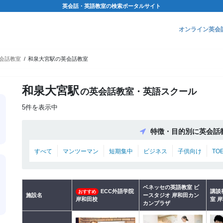
英会話・英語教室の検索ポータルサイト
オンライン英会
会話教室
和泉大宮駅の英会話教室
和泉大宮駅
の英会話教室・英語スクール
5件を表示中
特徴・目的別に英会話
すべて
マンツーマン
短期集中
ビジネス
子供向け
TO
ベネッセの英語教室 ビ
ECC外語学院
講談
おすすめ
施設名
ースタジオ 岸和田カン
岸和田校
室 
カンプラザ