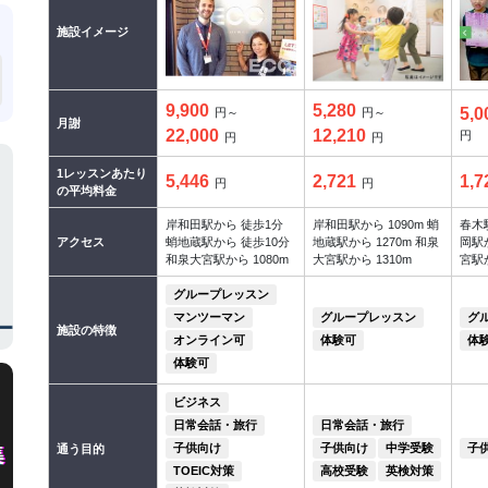
施設イメージ
9,900
5,280
5,0
円～
円～
月謝
22,000
12,210
円
円
円
1レッスンあたり
5,446
2,721
1,7
円
円
の平均料金
岸和田駅から 徒歩1分
岸和田駅から 1090m 蛸
春木
アクセス
蛸地蔵駅から 徒歩10分
地蔵駅から 1270m 和泉
岡駅か
和泉大宮駅から 1080m
大宮駅から 1310m
宮駅か
グループレッスン
マンツーマン
グループレッスン
グ
施設の特徴
オンライン可
体験可
体
体験可
ビジネス
日常会話・旅行
日常会話・旅行
子供向け
子供向け
中学受験
子
通う目的
TOEIC対策
高校受験
英検対策