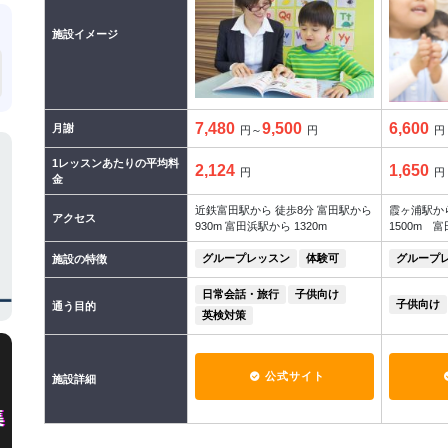
施設イメージ
7,480
9,500
6,600
月謝
円～
円
円
1レッスンあたりの平均料
2,124
1,650
円
円
金
近鉄富田駅から 徒歩8分 富田駅から
霞ヶ浦駅から
アクセス
930m 富田浜駅から 1320m
1500m 富
グループレッスン
体験可
グループ
施設の特徴
日常会話・旅行
子供向け
子供向け
通う目的
英検対策
公式サイト
施設詳細