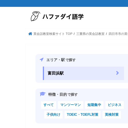
英会話教室検索サイト TOP
三重県の英会話教室
四日市市の英
エリア・駅
で探す
富田浜駅
特徴・目的
で探す
すべて
マンツーマン
短期集中
ビジネス
子供向け
TOEIC・TOEFL対策
英検対策