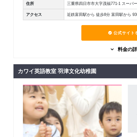
住所
三重県四日市市大字茂福771-1 スーパ
アクセス
近鉄富田駅から 徒歩8分 富田駅から 930
公式サイト
料金の
グループレッスン
子供向け
カワイ英語教室 羽津文化幼稚園
7,480
Kinder
円(税込) / 月
回数：4 / 1セッション40分
グループレッスン
子供向け
8,000
Class5 小学生
円(税込) / 月
回数：4 / 1セッション40分
グループレッスン
子供向け
8,500
Class4 小学生
円(税込) / 月
回数：4 / 1セッション40分