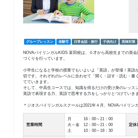
グループレッスン
体験可
日常会話・旅行
子供向け
英検対策
NOVAバイリンガルKIDS 富田校は、０才から高校生までの
づくりを行っています。
小学生になると学校の授業でもいよいよ「英語」が登場！英語
切です。それぞれのレベルに合わせて「聞く・話す・読む・書
てていきます。
そして、中高生コースでは、知識を得るだけの受け身のレッス
英語で表現する力、英語で思考する力をしっかりとつけていき
＊ジオスバイリンガルスクールは2021年４月、NOVAバイリンガ
月 16：00～21：00
営業時間
火～金 12：00～21：00
定休
土 10：00～18：30