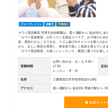
グループレッスン
子供向け
9,000
Class3 小学生
円(税込) / 月
回数：4 / 1セッション40分
グループレッスン
体験可
子供向け
グループレッスン
カワイ英語教室 羽津文化幼稚園は、霞ヶ浦駅から 徒歩9分に
Class2c,2b,2a 中学
9,500
円(税込) / 月
「カワイ音楽教室」が行っている英語コースで、お子様のため
生 高校生
回数：4 / 1セッション40分
室」系列だからこそできる、リズム遊びやチャンツを取り入れ
がら、正しい発音を習得し、体全体で楽しく単語を覚えていき
「カワイ英語教室」の楽しいレッスンで、教室に通うのが楽し
お問い合わせ：火～土 9:30～
営業時間
17:00
定休
レッスン：月・木
住所
三重県四日市市羽津別名5-1491
アクセス
霞ヶ浦駅から 徒歩9分 阿倉川駅から 15
公式サイト