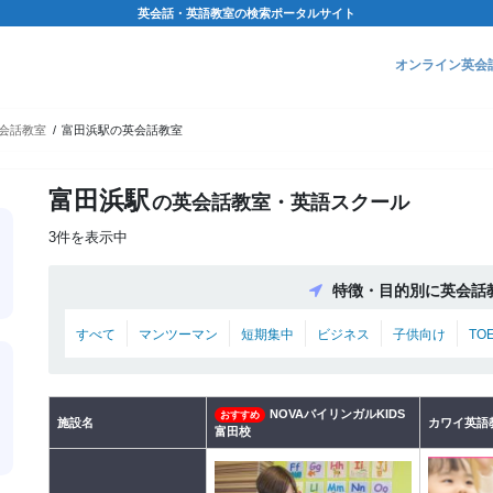
英会話・英語教室の検索ポータルサイト
オンライン英会
会話教室
富田浜駅の英会話教室
富田浜駅
の英会話教室・英語スクール
3件を表示中
特徴・目的別に英会話
すべて
マンツーマン
短期集中
ビジネス
子供向け
TO
NOVAバイリンガルKIDS
おすすめ
施設名
カワイ英語
富田校