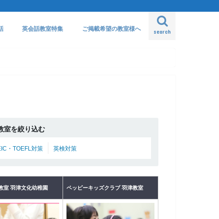
話
英会話教室特集
ご掲載希望の教室様へ
search
教室を絞り込む
EIC・TOEFL対策
英検対策
教室 羽津文化幼稚園
ペッピーキッズクラブ 羽津教室