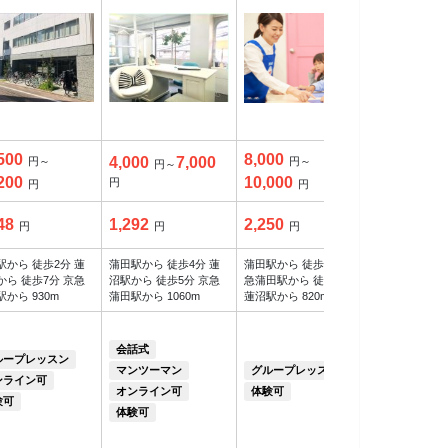
500
8,000
9,350
4,000
7,000
円～
円～
円～
円～
200
10,000
20,900
円
円
円
円
48
1,292
2,250
4,739
円
円
円
円
駅から 徒歩2分 蓮
蒲田駅から 徒歩4分 蓮
蒲田駅から 徒歩4分 京
蒲田駅から 徒
から 徒歩7分 京急
沼駅から 徒歩5分 京急
急蒲田駅から 徒歩9分
沼駅から 徒歩
から 930m
蒲田駅から 1060m
蓮沼駅から 820m
蒲田駅から 95
会話式
会話式
ループレッスン
グループレ
マンツーマン
グループレッスン
ンライン可
マンツーマ
オンライン可
体験可
験可
オンライン
体験可
体験可