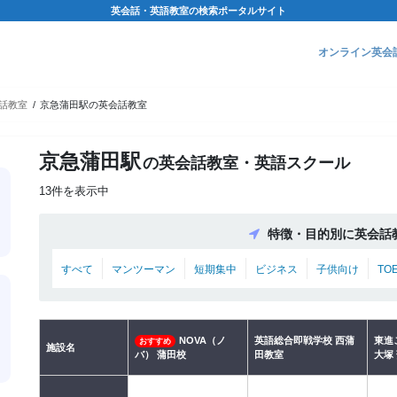
英会話・英語教室の検索ポータルサイト
オンライン英会
話教室
京急蒲田駅の英会話教室
京急蒲田駅
の英会話教室・英語スクール
13件を表示中
特徴・目的別に英会話
すべて
マンツーマン
短期集中
ビジネス
子供向け
TO
NOVA（ノ
英語総合即戦学校 西蒲
東進
おすすめ
施設名
バ） 蒲田校
田教室
大塚