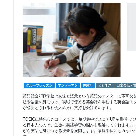
マンツーマン
固定プランマンツー
22,222
円(税込) / 月
マンレッスン
回数：4 / 1セッション40分
グループレッスン
フリープラングルー
10,000
円(税込) / 月
プレッスン
回数：4 / 1セッション40分
グループレッスン
フリープラングルー
19,000
円(税込) / 総額
プレッスン
回数：8 / 1セッション40分
グループレッスン
マンツーマン
体験可
ビジネス
日常会話・
グループレッスン
英語総合即戦学校は文法と語彙という英語のマスターに不可欠
フリープラングルー
28,000
円(税込) / 総額
法や語彙を身につけ、実戦で使える英会話を学習する英会話ス
プレッスン
回数：12 / 1セッション40分
が必要とされる社会人の方に支持を受けています。
TOEICに特化したコースでは、短期集中でスコアUPを目指し
マンツーマン
フリープランマンツ
る日本人なので、生徒の英語学習の悩みも理解してくれますよ
28,000
円(税込) / 月
ーマンレッスン
がら英語を身につける授業を展開します。家庭学習にも力をい
回数：4 / 1セッション40分