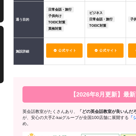
日常会話・旅行
ビジネス
子供向け
日常会話・旅行
子
通う目的
TOEIC対策
TOEIC対策
英検対策
公式サイト
公式サイト
施設詳細
【2026年8月更新】最
英会話教室がたくさんあり、
「どの英会話教室が良いんだ
が、安心の大手Z-kaiグループが全国100店舗に展開する
「
め。