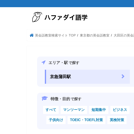
英会話教室検索サイト TOP
東京都の英会話教室
大田区の英会
エリア・駅
で探す
京急蒲田駅
特徴・目的
で探す
すべて
マンツーマン
短期集中
ビジネス
子供向け
TOEIC・TOEFL対策
英検対策