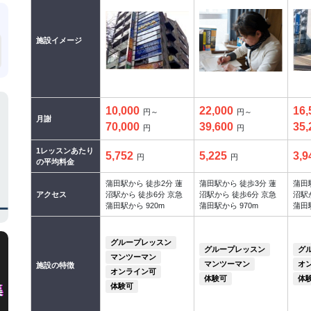
施設イメージ
10,000
22,000
16,
円～
円～
月謝
70,000
39,600
35,
円
円
1レッスンあたり
5,752
5,225
3,9
円
円
の平均料金
蒲田駅から 徒歩2分 蓮
蒲田駅から 徒歩3分 蓮
蒲田
アクセス
沼駅から 徒歩6分 京急
沼駅から 徒歩6分 京急
沼駅
蒲田駅から 920m
蒲田駅から 970m
蒲田駅
グループレッスン
グループレッスン
グ
マンツーマン
マンツーマン
オ
施設の特徴
オンライン可
体験可
体
体験可