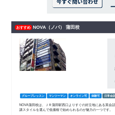
NOVA（ノバ） 蒲田校
おすすめ
グループレッスン
マンツーマン
オンライン可
体験可
日常会
NOVA蒲田校は、ＪＲ蒲田駅西口よりすぐの好立地にある英会
講スタイルを選んで低価格で始められるのが魅力の一つです。