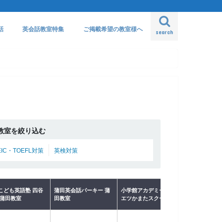
話
英会話教室特集
ご掲載希望の教室様へ
search
教室を絞り込む
EIC・TOEFL対策
英検対策
こども英語塾 四谷
蒲田英会話パーキー 蒲
小学館アカデミー マル
TESS英会
 蒲田教室
田教室
エツかまたスクール
蒲田校