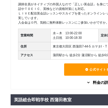
講師全員がネイティブの外国人なので「正しい英会話」を身に
話やＴＯＥＩＣ、英検などの資格対策にも対応。
ＬＩＶＥ配信英会話レッスンやスカイプを使ったオンラインレ
実しています。
入会金は０円、気軽に無料体験レッスンにご参加いかがですか
水～木 13:00‐22:00
営業時間
定休
土日祝 10:00-18:30
住所
東京都大田区 西蒲田7-44-5 カマタI・T
アクセス
蒲田駅から 徒歩2分 蓮沼駅から 徒歩6分
公式サイト
料金の
グループレッスン
固定プラングループ
英語総合即戦学校 西蒲田教室
10,000
円(税込) / 月
レッスン
回数：4 / 1セッション40分