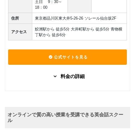
土日 9：30～
18：00
住所
東京都品川区東大井5-26-26 ソレール仙台坂2F
鮫洲駅から 徒歩5分 大井町駅から 徒歩5分 青物横
アクセス
丁駅から 徒歩6分
公式サイトを見る
料金の詳細
ネイティ
マンツーマン
日常英会話
ビジネス英語
TOEIC
ブ講師に
旅行
よる個人
29,150
レッスン
円(税込) / 月
（月謝
オンラインで質の高い授業を受講できる英会話スクー
回数：4 / 1セッション40分
制）
ル
ネイティ
マンツーマン
日常英会話
ビジネス英語
TOEIC
ブ講師に