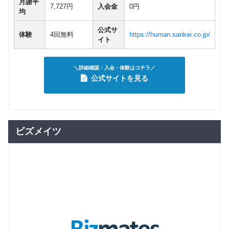
月謝平
7,727円
入会金
0円
均
公式サ
体験
4回無料
https://human.sankei.co.jp/
イト
＼詳細確認・入会・体験はコチラ／
公式サイトを見る
ビズメイツ