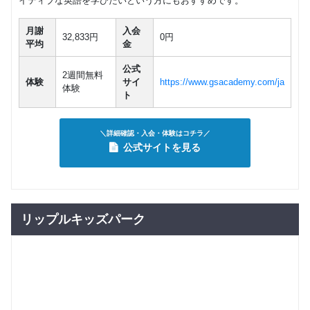
イティブな英語を学びたいという方にもおすすめです。
英検対
マンツーマン
子供向け
英検
策 （個
26,400
人レッス
月謝
入会
円(税込) / 月
32,833円
0円
ン５級～
平均
金
回数：4 / 1セッション50分
２級）
公式
2週間無料
英検一次
体験
サイ
https://www.gsacademy.com/ja
マンツーマン
子供向け
英検
体験
直前演習
ト
87,450
円(税込) / 総額
（５級～
２級）
回数：12 / 1セッション50分
＼詳細確認・入会・体験はコチラ／
英検二次
マンツーマン
子供向け
英検
公式サイトを見る
面接対策
29,150
円(税込) / 総額
（３級～
２級）
回数：4 / 1セッション50分
リップルキッズパーク