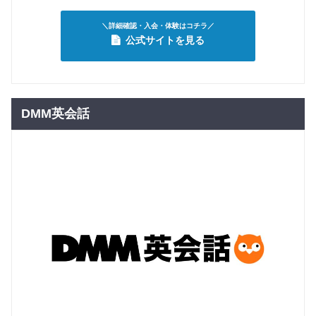
３歳～年
28,050
少 個人
円(税込) / 月
レッスン
＼詳細確認・入会・体験はコチラ／
回数：4 / 1セッション40分
公式サイトを見る
年中・年
グループレッスン
子供向け
長（少人
14,850
円(税込) / 月
数レッス
ン）
回数：4 / 1セッション50分
DMM英会話
年中・年
マンツーマン
子供向け
長（個人
28,050
円(税込) / 月
レッス
ン）
回数：4 / 1セッション40分
小学１・
２年生
グループレッスン
子供向け
（ネイテ
14,850
ィブ講師
円(税込) / 月
による少
回数：4 / 1セッション50分
人数レッ
スン）
小学１・
２年生
マンツーマン
子供向け