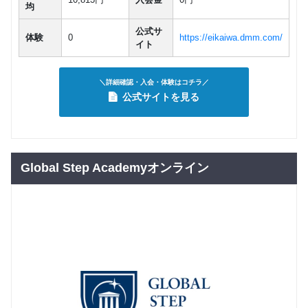
28,050
円(税込) / 月
均
による個
回数：4 / 1セッション40分
人レッス
公式サ
ン）
体験
0
https://eikaiwa.dmm.com/
イト
小学３・
４年生
マンツーマン
子供向け
＼詳細確認・入会・体験はコチラ／
（日本人
26,400
公式サイトを見る
円(税込) / 月
講師によ
る個人レ
回数：4 / 1セッション50分
ッスン）
小学５・
６年生
Global Step Academyオンライン
グループレッスン
子供向け
（ネイテ
14,850
ィブ講師
円(税込) / 月
による少
回数：4 / 1セッション50分
人数レッ
スン）
小学５・
６年生
マンツーマン
子供向け
（ネイテ
28,050
ィブ講師
円(税込) / 月
による個