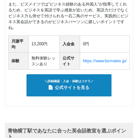
また、ビズメイツでは”ビジネス経験のある外国人”が指導してくれ
るため、ビジネスを英語で学ぶ感覚が近いため、英語力だけでなく
ビジネス力も併せて付けられる一石二鳥のサービス。実践的にビジ
ネス英会話ができるのがビジネスパーソンに嬉しいポイントです
ね。
月謝平
13,200円
入会金
0円
均
無料体験レッ
公式サ
体験
https://www.bizmates.jp/
スンあり
イト
＼詳細確認・入会・体験はコチラ／
公式サイトを見る
青物横丁駅であなたに合った英会話教室を選ぶポイン
ト