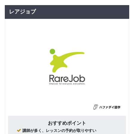
旅行
よる個人
143,000
レッスン
レアジョブ
円(税込) / 総額
（回数制
回数：20 / 1セッション40分
全20回）
ネイティ
マンツーマン
日常英会話
ビジネス英語
TOEIC
ブ講師に
旅行
よる個人
264,000
レッスン
円(税込) / 総額
（回数制
回数：40 / 1セッション40分
全40回）
ネイティ
マンツーマン
日常英会話
ビジネス英語
TOEIC
ブ講師に
旅行
よる個人
484,000
レッスン
円(税込) / 総額
（回数制
回数：80 / 1セッション40分
全80回）
ネイティ
グループレッスン
日常英会話
ブ講師に
15,950
よる少人
円(税込) / 月
おすすめポイント
数レッス
回数：4 / 1セッション50分
講師が多く、レッスンの予約が取りやすい
ン