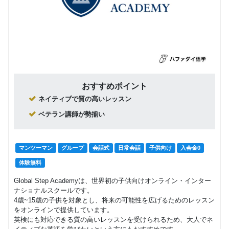
回数：4 / 1セッション40分
人レッス
ン）
小学５・
６年生
マンツーマン
子供向け
（日本人
26,400
円(税込) / 月
講師によ
る個人レ
回数：4 / 1セッション50分
ッスン）
おすすめポイント
ネイティブで質の高いレッスン
中学生
（ネイテ
グループレッスン
子供向け
ベテラン講師が勢揃い
ィブ講師
14,850
円(税込) / 月
による少
人数レッ
回数：4 / 1セッション50分
スン）
マンツーマン
グループ
会話式
日常会話
子供向け
入会金0
体験無料
中学生
（ネイテ
マンツーマン
子供向け
Global Step Academyは、世界初の子供向けオンライン・インター
ィブ講師
28,050
ナショナルスクールです。
円(税込) / 月
による個
4歳~15歳の子供を対象とし、将来の可能性を広げるためのレッスン
人レッス
回数：4 / 1セッション40分
をオンラインで提供しています。
ン）
英検にも対応できる質の高いレッスンを受けられるため、大人でネ