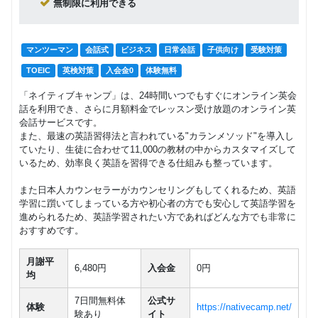
無制限に利用できる
マンツーマン
会話式
ビジネス
日常会話
子供向け
受験対策
TOEIC
英検対策
入会金0
体験無料
「ネイティブキャンプ」は、24時間いつでもすぐにオンライン英会
話を利用でき、さらに月額料金でレッスン受け放題のオンライン英
会話サービスです。
また、最速の英語習得法と言われている"カランメソッド"を導入し
ていたり、生徒に合わせて11,000の教材の中からカスタマイズして
いるため、効率良く英語を習得できる仕組みも整っています。
また日本人カウンセラーがカウンセリングもしてくれるため、英語
学習に躓いてしまっている方や初心者の方でも安心して英語学習を
進められるため、英語学習されたい方であればどんな方でも非常に
おすすめです。
月謝平
6,480円
入会金
0円
均
7日間無料体
公式サ
体験
https://nativecamp.net/
験あり
イト