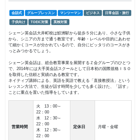
会話式
グループレッスン
マンツーマン
ビジネス
日常会話・旅行
子供向け
TOEIC対策
英検対策
シェーン英会話大井町校は鮫洲駅から徒歩５分にあり、小さな子供
から、シニアの方まで通う教室です。年齢・レベルや目的にあわせ
て細かくコースが分かれているので、自分にピッタリのコースがき
っとみつかるでしょう。
シェーン英会話は、総合教育事業を展開するＺ会グループのひとつ
で、2014年には大手英会話スクールとして日本初の国際規格ＩＳＯ
を取得した信頼と実績のある教室です。
ネイティブ講師による、英語を英語で教える「直接教授法」という
レッスン方法で、生徒が話す時間を少しでも多く設けた、「話す」
ことに重点を置いた指導をしています。
火 13：00～
22：00
水 12：30～
22：00
営業時間
定休日
月曜・金曜
木 12：30～
22：00