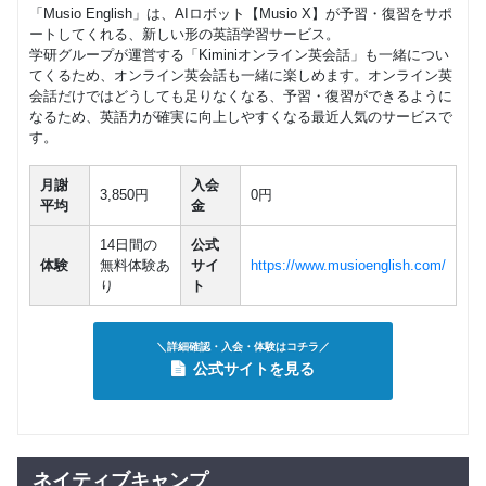
「Musio English」は、AIロボット【Musio X】が予習・復習をサポ
ートしてくれる、新しい形の英語学習サービス。
学研グループが運営する「Kiminiオンライン英会話」も一緒につい
てくるため、オンライン英会話も一緒に楽しめます。オンライン英
会話だけではどうしても足りなくなる、予習・復習ができるように
なるため、英語力が確実に向上しやすくなる最近人気のサービスで
す。
月謝
入会
3,850円
0円
平均
金
14日間の
公式
体験
無料体験あ
サイ
https://www.musioenglish.com/
り
ト
＼詳細確認・入会・体験はコチラ／
公式サイトを見る
ネイティブキャンプ