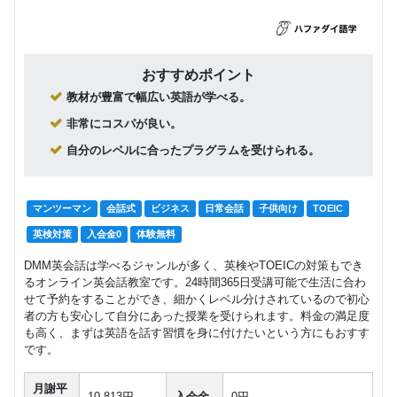
（ネイテ
28,050
ィブ講師
円(税込) / 月
による個
回数：4 / 1セッション40分
人レッス
ン）
おすすめポイント
教材が豊富で幅広い英語が学べる。
小学１・
２年生
マンツーマン
子供向け
非常にコスパが良い。
（日本人
26,400
円(税込) / 月
自分のレベルに合ったプラグラムを受けられる。
講師によ
る個人レ
回数：4 / 1セッション50分
ッスン）
マンツーマン
会話式
ビジネス
日常会話
子供向け
TOEIC
小学３・
４年生
英検対策
入会金0
体験無料
グループレッスン
子供向け
（ネイテ
14,850
DMM英会話は学べるジャンルが多く、英検やTOEICの対策もでき
ィブ講師
円(税込) / 月
による少
るオンライン英会話教室です。24時間365日受講可能で生活に合わ
回数：4 / 1セッション50分
人数レッ
せて予約をすることができ、細かくレベル分けされているので初心
スン）
者の方も安心して自分にあった授業を受けられます。料金の満足度
も高く、まずは英語を話す習慣を身に付けたいという方にもおすす
小学３・
です。
４年生
マンツーマン
子供向け
（ネイテ
月謝平
ィブ講師
10,813円
入会金
0円