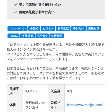
安くて講師が良く続けやすい
ネイティ
価格満足度が非常に高い
ブ講師に
グループレッスン
日常英会話
よるアフ
8,800
円(税込) / 月
タヌーン
（昼間の
回数：4 / 1セッション50分
マンツーマン
会話式
ビジネス
日常会話
子供向け
受験対策
固定制）
TOEIC
英検対策
入会金0
体験無料
日本人講
マンツーマン
TOEIC
英検
「レアジョブ」は上場企業が運営する、累計会員90万人を誇る業界
師による
26,400
円(税込) / 月
個人レッ
最大手オンライン英会話サービス。
スン
回数：4 / 1セッション50分
フィリピン人を中心としたネイティブ講師が、あなたの英語力アッ
プをマンツーマンでサポートしてくれます。
２～３
グループレッスン
子供向け
歳 少人
日常英会話からビジネス英会話・中高生向けまで、幅広いジャンル
10,450
円(税込) / 月
数レッス
に対応しており、リーズナブルな料金で利用できるので、初心者の
ン
回数：4 / 1セッション40分
方は特におすすめのオンライン英会話サービスです。
グループレッスン
子供向け
月謝平
年少 少
4,620円
入会金
0円
14,850
人数レッ
均
円(税込) / 月
スン
回数：4 / 1セッション50分
無料体験レッ
公式サ
体験
https://www.rarejob.com/
スンあり
イト
マンツーマン
子供向け