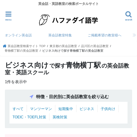
英会話・英語教室の検索ポータルサイト
menu
search
オンライン英会話
英会話教室特集
ご掲載希望の教室様へ
英会話教室検索サイト TOP
東京都の英会話教室
品川区の英会話教室
青物横丁駅の英会話教室
ビジネス向けで探す青物横丁駅の英会話教室
ビジネス向け
青物横丁駅
で探す
の英会話教
室・英語スクール
1件を表示中
特徴・目的別に英会話教室を絞り込む
すべて
マンツーマン
短期集中
ビジネス
子供向け
TOEIC・TOEFL対策
英検対策