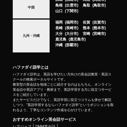
島根
出雲市
鳥取
鳥取市
中国
山口
下関市
福岡
福岡市
佐賀
佐賀市
長崎
長崎市
熊本
熊本市
大分
大分市
宮崎
宮崎市
九州・沖縄
鹿児島
鹿児島市
沖縄
那覇市
ハファダイ語学とは
ハファダイ語学は、英語を学びたい方向けの英会話教室・英語ス
クールの検索ポータルサイトです。
教室型の英会話を地域ごとに紹介するのはもちろん、オンライン
英会話や英語アプリ・教材まで、英語学習する方に役立つサービ
スをご紹介しています。
またサービスだけでなく、英語学習に役立つコラムも併せて解説
しつつ、”英語学習するならハファダイ語学”というポジションを取
れるよう、丁寧なコンテンツ作成を心がけています。
おすすめオンライン英会話サービス
レアジョブ
DMM英会話