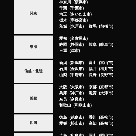
神奈川
横浜市
千葉
千葉市
関東
埼玉
さいたま市
栃木
宇都宮市
茨城
水戸市
群馬
前橋市
愛知
名古屋市
静岡
静岡市
岐阜
岐阜市
東海
三重
津市
新潟
新潟市
富山
富山市
石川
金沢市
福井
福井市
信越・北陸
山梨
甲府市
長野
長野市
大阪
大阪市
京都
京都市
兵庫
神戸市
滋賀
大津市
近畿
奈良
奈良市
和歌山
和歌山市
徳島
徳島市
香川
高松市
四国
愛媛
松山市
高知
高知市
広島
広島市
岡山
岡山市