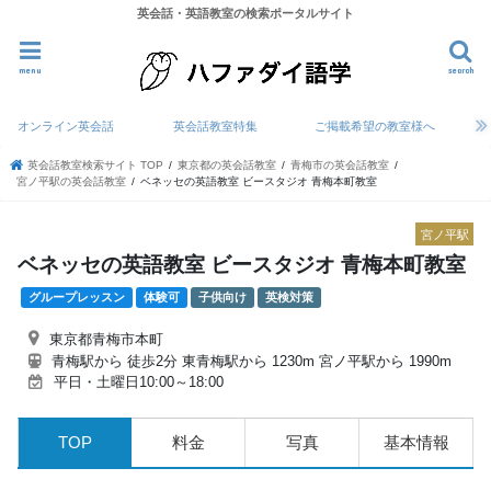
英会話・英語教室の検索ポータルサイト
menu
search
オンライン英会話
英会話教室特集
ご掲載希望の教室様へ
英会話教室検索サイト TOP
東京都の英会話教室
青梅市の英会話教室
宮ノ平駅の英会話教室
ベネッセの英語教室 ビースタジオ 青梅本町教室
宮ノ平駅
ベネッセの英語教室 ビースタジオ 青梅本町教室
グループレッスン
体験可
子供向け
英検対策
東京都青梅市本町
青梅駅から 徒歩2分 東青梅駅から 1230m 宮ノ平駅から 1990m
平日・土曜日10:00～18:00
TOP
料金
写真
基本情報