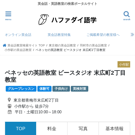
英会話・英語教室の検索ポータルサイト
menu
search
オンライン英会話
英会話教室特集
ご掲載希望の教室様へ
英会話教室検索サイト TOP
東京都の英会話教室
羽村市の英会話教室
小作駅の英会話教室
ベネッセの英語教室 ビースタジオ 末広町2丁目教室
小作駅
ベネッセの英語教室 ビースタジオ 末広町2丁目
教室
グループレッスン
体験可
子供向け
英検対策
東京都青梅市末広町2丁目
小作駅から 徒歩7分
平日・土曜日10:00～18:00
TOP
料金
写真
基本情報