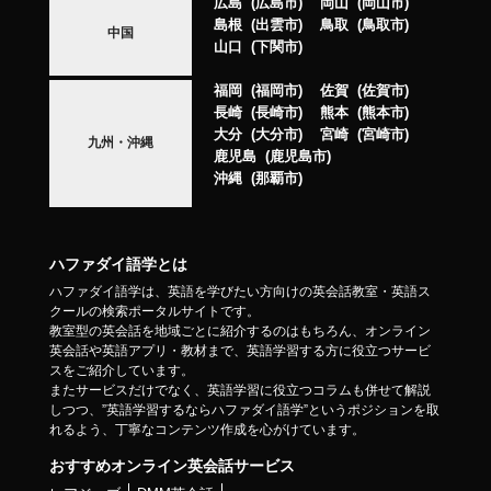
広島
広島市
岡山
岡山市
島根
出雲市
鳥取
鳥取市
中国
山口
下関市
福岡
福岡市
佐賀
佐賀市
長崎
長崎市
熊本
熊本市
大分
大分市
宮崎
宮崎市
九州・沖縄
鹿児島
鹿児島市
沖縄
那覇市
ハファダイ語学とは
ハファダイ語学は、英語を学びたい方向けの英会話教室・英語ス
クールの検索ポータルサイトです。
教室型の英会話を地域ごとに紹介するのはもちろん、オンライン
英会話や英語アプリ・教材まで、英語学習する方に役立つサービ
スをご紹介しています。
またサービスだけでなく、英語学習に役立つコラムも併せて解説
しつつ、”英語学習するならハファダイ語学”というポジションを取
れるよう、丁寧なコンテンツ作成を心がけています。
おすすめオンライン英会話サービス