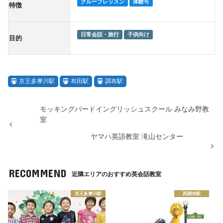
グループレッスン
体験可
特徴
日常会話・旅行
子供向け
目的
京王多摩川駅
布田駅
調布駅
モッキングバードイングリッシュスクール みなみ野教
室
ヤマハ英語教室 滝山センター
RECOMMEND
近隣エリアのおすすめ英会話教室
京王多摩川駅
西調布駅