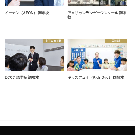
イーオン（AEON） 調布校
アメリカンランゲージスクール 調布
校
京王多摩川駅
国領駅
ECC外語学院 調布校
キッズデュオ（Kids Duo） 国領校