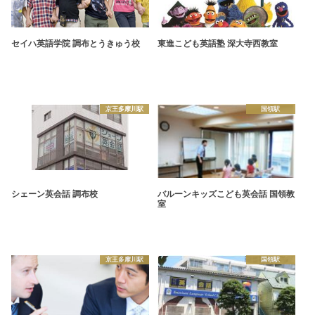
セイハ英語学院 調布とうきゅう校
東進こども英語塾 深大寺西教室
京王多摩川駅
国領駅
シェーン英会話 調布校
バルーンキッズこども英会話 国領教
室
京王多摩川駅
国領駅