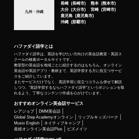
長崎
長崎市
熊本
熊本市
大分
大分市
宮崎
宮崎市
九州・沖縄
鹿児島
鹿児島市
沖縄
那覇市
ハファダイ語学とは
ハファダイ語学は、英語を学びたい方向けの英会話教室・英語ス
クールの検索ポータルサイトです。
教室型の英会話を地域ごとに紹介するのはもちろん、オンライン
英会話や英語アプリ・教材まで、英語学習する方に役立つサービ
スをご紹介しています。
またサービスだけでなく、英語学習に役立つコラムも併せて解説
しつつ、”英語学習するならハファダイ語学”というポジションを取
れるよう、丁寧なコンテンツ作成を心がけています。
おすすめオンライン英会話サービス
レアジョブ
DMM英会話
Global Step Academyオンライン
リップルキッズパーク
Musio English
ネイティブキャンプ
産経オンライン英会話Plus
ビズメイツ