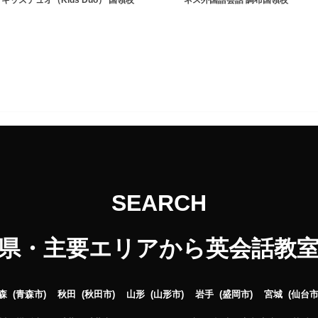
キッズデュオ（Kids Duo） 国領校
ネス外国語会話 調布国領校
SEARCH
県・主要エリアから英会話教
森
青森市
秋田
秋田市
山形
山形市
岩手
盛岡市
宮城
仙台