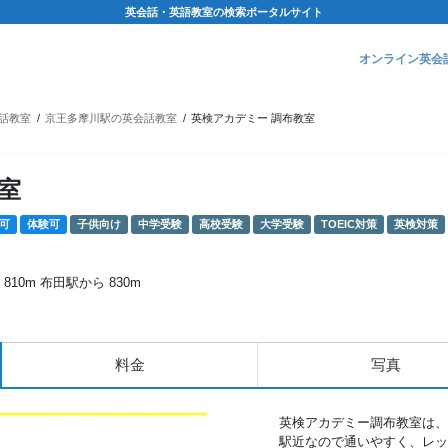
英会話・英語教室の検索ポータルサイト
オンライン英会
話教室
京王多摩川駅の英会話教室
英検アカデミー 調布教室
室
可
体験可
子供向け
中学受験
高校受験
大学受験
TOEIC対策
英検対策
10m 布田駅から 830m
料金
写真
英検アカデミー調布教室は、
駅近なので通いやすく、レッ