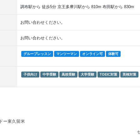
調布駅から 徒歩5分 京王多摩川駅から 810m 布田駅から 830m
お問い合わせください。
お問い合わせください。
グループレッスン
マンツーマン
オンライン可
体験可
子供向け
中学受験
高校受験
大学受験
TOEIC対策
英検対策
ドー東久留米