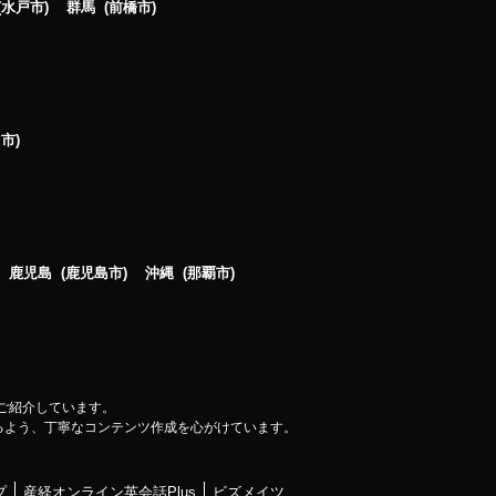
水戸市
群馬
前橋市
山市
鹿児島
鹿児島市
沖縄
那覇市
ご紹介しています。
るよう、丁寧なコンテンツ作成を心がけています。
プ
産経オンライン英会話Plus
ビズメイツ