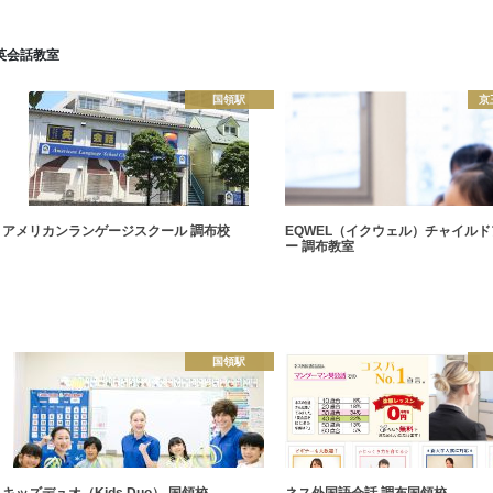
英会話教室
国領駅
京
アメリカンランゲージスクール 調布校
EQWEL（イクウェル）チャイル
ー 調布教室
国領駅