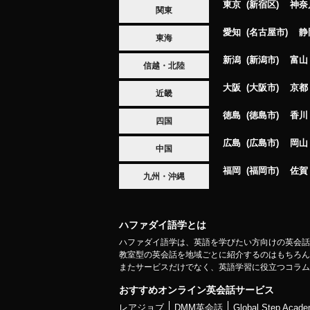
東京
新宿区
神奈
関東
愛知
名古屋市
静
東海
新潟
新潟市
富山
信越・北陸
大阪
大阪市
京都
近畿
徳島
徳島市
香川
四国
広島
広島市
岡山
中国
福岡
福岡市
佐賀
九州・沖縄
ハファダイ語学とは
ハファダイ語学は、英語を学びたい方向けの英会話
教室型の英会話を地域ごとに紹介するのはもちろん
またサービスだけでなく、英語学習に役立つコラム
おすすめオンライン英会話サービス
レアジョブ
DMM英会話
Global Step A