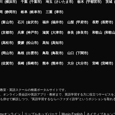
川
横浜市
千葉
千葉市
埼玉
さいたま市
栃木
宇都宮市
茨城
岡
静岡市
岐阜
岐阜市
三重
津市
富山市
石川
金沢市
福井
福井市
山梨
甲府市
長野
長野市
京都市
兵庫
神戸市
滋賀
大津市
奈良
奈良市
和歌山
和歌
高松市
愛媛
松山市
高知
高知市
岡山市
島根
出雲市
鳥取
鳥取市
山口
下関市
佐賀市
長崎
長崎市
熊本
熊本市
大分
大分市
宮崎
宮崎市
教室・英語スクールの検索ポータルサイトです。
、オンライン英会話や英語アプリ・教材まで、英語学習する方に役立つサービスを
も併せて解説しつつ、”英語学習するならハファダイ語学”というポジションを取れ
cademyオンライン
リップルキッズパーク
Musio English
ネイティブキャン