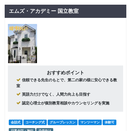
小学６年
15,500
円(税込) / 月
生
エムズ・アカデミー 国立教室
回数：4 / 1セッション90分
グループレッスン
15,500
中学生
円(税込) / 月
回数：4 / 1セッション90分
グループレッスン
高校１年
16,000
円(税込) / 月
生２年生
回数：4 / 1セッション90分
おすすめポイント
信頼できる先生のもとで、第二の家の様に安心できる教
グループレッスン
高校３年
室
17,000
円(税込) / 月
生
英語力だけでなく、人間力向上も目指す
回数：4 / 1セッション90分
認定心理士が個別教育相談やカウンセリングを実施
会話式
コーチング式
グループレッスン
マンツーマン
体験可
日常会話・旅行
子供向け