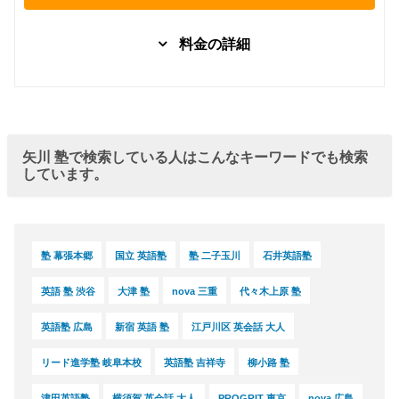
料金の詳細
グループレッスン
子供向け
幼稚園児
3,000
英語コー
円(税込) / 月
ス
回数：2 / 1セッション40分
矢川 塾で検索している人はこんなキーワードでも検索
グループレッスン
子供向け
しています。
幼稚園児
6,000
英語コー
円(税込) / 月
ス
回数：4 / 1セッション40分
グループレッスン
子供向け
塾 幕張本郷
国立 英語塾
塾 二子玉川
石井英語塾
小学生英
6,000
語コー
円(税込) / 月
ス 小1
英語 塾 渋谷
大津 塾
nova 三重
代々木上原 塾
回数：4 / 1セッション40分
英語塾 広島
新宿 英語 塾
江戸川区 英会話 大人
小学生英
グループレッスン
子供向け
語コー
7,300
円(税込) / 月
リード進学塾 岐阜本校
英語塾 吉祥寺
柳小路 塾
ス 小２
～３
回数：4 / 1セッション50分
津田英語塾
横須賀 英会話 大人
PROGRIT 東京
nova 広島