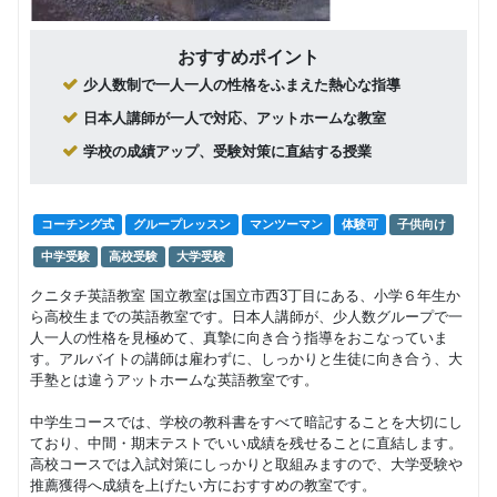
おすすめポイント
少人数制で一人一人の性格をふまえた熱心な指導
日本人講師が一人で対応、アットホームな教室
学校の成績アップ、受験対策に直結する授業
コーチング式
グループレッスン
マンツーマン
体験可
子供向け
中学受験
高校受験
大学受験
クニタチ英語教室 国立教室は国立市西3丁目にある、小学６年生か
ら高校生までの英語教室です。日本人講師が、少人数グループで一
人一人の性格を見極めて、真摯に向き合う指導をおこなっていま
す。アルバイトの講師は雇わずに、しっかりと生徒に向き合う、大
手塾とは違うアットホームな英語教室です。
中学生コースでは、学校の教科書をすべて暗記することを大切にし
ており、中間・期末テストでいい成績を残せることに直結します。
高校コースでは入試対策にしっかりと取組みますので、大学受験や
推薦獲得へ成績を上げたい方におすすめの教室です。