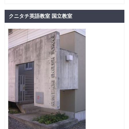
グループレッスン
公立中学
12,925
円(税込) / 月
生コース
クニタチ英語教室 国立教室
回数：4 / 1セッション60分
グループレッスン
高校生コ
13,925
円(税込) / 月
ース
回数：4 / 1セッション60分