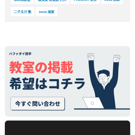
小学生英
グループレッスン
子供向け
語コー
二子玉川 塾
nova 滋賀
8,500
円(税込) / 月
ス 小４
～６
回数：4 / 1セッション60分
グループレッスン
中学生英
8,500
円(税込) / 月
語コース
回数：4 / 1セッション60分
マンツーマン
社会人向け
英会話プ
4,000
ライベー
円(税込) / 総額
トコース
回数：1 / 1セッション80分