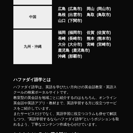
広島
広島市
岡山
岡山市
島根
出雲市
鳥取
鳥取市
中国
山口
下関市
福岡
福岡市
佐賀
佐賀市
長崎
長崎市
熊本
熊本市
大分
大分市
宮崎
宮崎市
九州・沖縄
鹿児島
鹿児島市
沖縄
那覇市
ハファダイ語学とは
ハファダイ語学は、英語を学びたい方向けの英会話教室・英語ス
クールの検索ポータルサイトです。
教室型の英会話を地域ごとに紹介するのはもちろん、オンライン
英会話や英語アプリ・教材まで、英語学習する方に役立つサービ
スをご紹介しています。
またサービスだけでなく、英語学習に役立つコラムも併せて解説
しつつ、”英語学習するならハファダイ語学”というポジションを取
れるよう、丁寧なコンテンツ作成を心がけています。