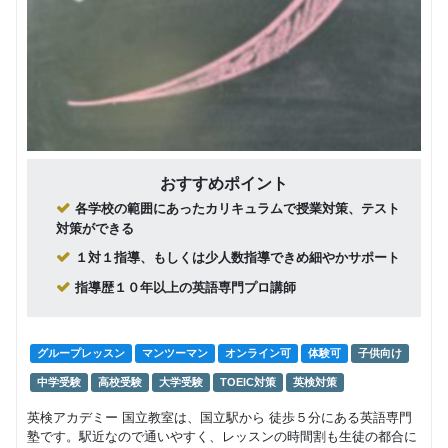
おすすめポイント
各学校の範囲にあったカリキュラムで授業対策、テスト
対策ができる
１対１指導、もしくは少人数指導できめ細やかサポート
指導歴１０年以上の英語専門プロ講師
グループレッスン
マンツーマン
オンライン可
体験可
子供向け
中学受験
高校受験
大学受験
TOEIC対策
英検対策
英検アカデミー 国立教室は、国立駅から 徒歩５分にある英語専門
塾です。駅近なので通いやすく、レッスンの時間割も生徒の都合に