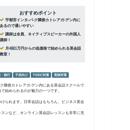
おすすめポイント
宇都宮インタ-パ-ク隣接カトレアガ-デン内に
あるので通いやすい
講師は全員、ネイティブスピーカーの外国人
講師！
月4回1万円からの低価格で始められる英会話
教室！
話・旅行
子供向け
TOEIC対策
英検対策
パ-ク隣接カトレアガ-デン内にある英会話スクールで
格で始められるのが魅力の一つです。
つけられます。日常会話はもちろん、ビジネス英会
ッスンなど、オンライン英会話レッスンも非常に充
。