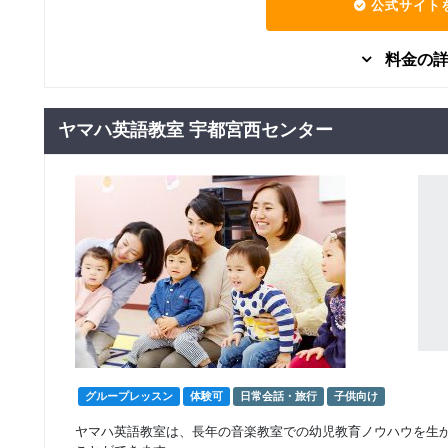
公式サイト
マンツーマン
フリープランマンツ
70,000
円(税込) / 月
ーマンレッスン
料金の
回数：4 / 1セッション40分
グループレッスン
子供向け
ヤマハ英語教室 宇都宮西センター
8,925
親子（１歳～）
円(税込) / 月
回数：4 / 1セッション40分
グループレッスン
子供向け
7,700
保育園、幼稚園児
円(税込) / 月
回数：4 / 1セッション50分
グループレッスン
子供向け
7,850
小・中学生
円(税込) / 月
回数：4 / 1セッション50分
グループレッスン
社会人向け
グループレッスン
体験可
日常会話・旅行
子供向け
8,150
高校生・大人
円(税込) / 月
回数：4 / 1セッション50分
ヤマハ英語教室は、長年の音楽教室での幼児教育ノウハウを生