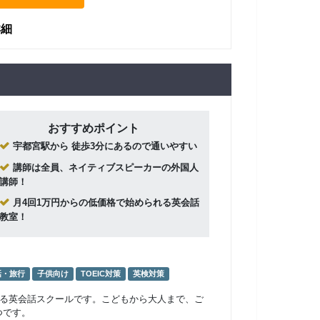
詳細
おすすめポイント
宇都宮駅から 徒歩3分にあるので通いやすい
講師は全員、ネイティブスピーカーの外国人
講師！
月4回1万円からの低価格で始められる英会話
教室！
話・旅行
子供向け
TOEIC対策
英検対策
ある英会話スクールです。こどもから大人まで、ご
つです。