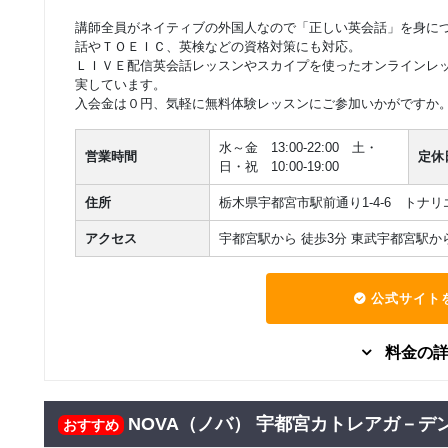
フリープラングルー
28,000
講師全員がネイティブの外国人なので「正しい英会話」を身に
円(税込) / 総額
プレッスン
話やＴＯＥＩＣ、英検などの資格対策にも対応。
回数：12 / 1セッション40分
ＬＩＶＥ配信英会話レッスンやスカイプを使ったオンラインレ
実しています。
マンツーマン
入会金は０円、気軽に無料体験レッスンにご参加いかがですか
フリープランマンツ
28,000
円(税込) / 月
ーマンレッスン
回数：4 / 1セッション40分
水～金 13:00-22:00 土・
営業時間
定休
日・祝 10:00-19:00
マンツーマン
フリープランマンツ
住所
栃木県宇都宮市駅前通り1-4-6 トナリ
50,000
円(税込) / 月
ーマンレッスン
回数：8 / 1セッション40分
アクセス
宇都宮駅から 徒歩3分 東武宇都宮駅から 
マンツーマン
フリープランマンツ
70,000
公式サイト
円(税込) / 月
ーマンレッスン
回数：4 / 1セッション40分
料金の
グループレッスン
固定プラングループ
NOVA（ノバ） 宇都宮カトレアガ－デ
10,000
おすすめ
円(税込) / 月
レッスン