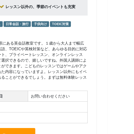
レッスン以外の、季節のイベントも充実
ス
日常会話・旅行
子供向け
TOEIC対策
原にある英会話教室です。１歳から大人まで幅広
語、TOEICや英検対策など、あらゆる目的に対応
ート、プライベートレッスン、オンラインレッス
て選択できるので、嬉しいですね。外国人講師によ
とができます。こどものレッスンではゲームやアク
れた内容になっていますよ。レッスン以外にもイベ
れることができるでしょう。まずは無料体験レッス
日
お問い合わせください