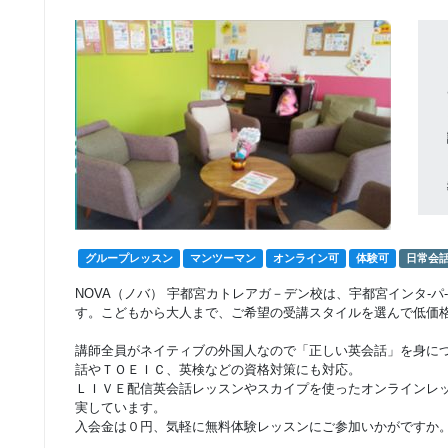
回数：4 / 1セッション40分
マンツーマン
固定プランマンツー
22,222
円(税込) / 月
マンレッスン
回数：4 / 1セッション40分
グループレッスン
フリープラングルー
10,000
円(税込) / 月
プレッスン
回数：4 / 1セッション40分
グループレッスン
フリープラングルー
19,000
円(税込) / 総額
プレッスン
グループレッスン
マンツーマン
オンライン可
体験可
日常会
回数：8 / 1セッション40分
NOVA（ノバ） 宇都宮カトレアガ－デン校は、宇都宮インタ-
す。こどもから大人まで、ご希望の受講スタイルを選んで低価
グループレッスン
フリープラングルー
28,000
円(税込) / 総額
プレッスン
講師全員がネイティブの外国人なので「正しい英会話」を身に
回数：12 / 1セッション40分
話やＴＯＥＩＣ、英検などの資格対策にも対応。
ＬＩＶＥ配信英会話レッスンやスカイプを使ったオンラインレ
マンツーマン
実しています。
フリープランマンツ
28,000
入会金は０円、気軽に無料体験レッスンにご参加いかがですか
円(税込) / 月
ーマンレッスン