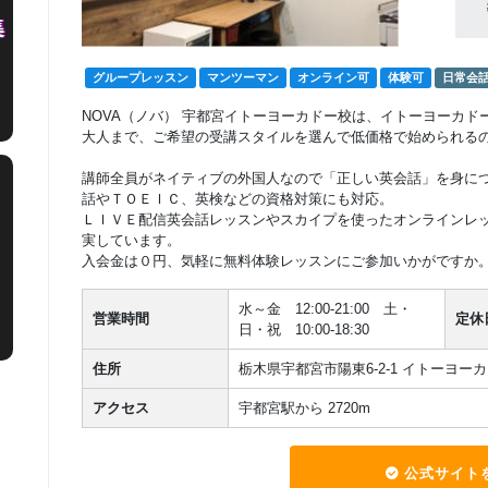
グループレッスン
マンツーマン
オンライン可
体験可
日常会
NOVA（ノバ） 宇都宮イトーヨーカドー校は、イトーヨーカ
大人まで、ご希望の受講スタイルを選んで低価格で始められる
講師全員がネイティブの外国人なので「正しい英会話」を身に
話やＴＯＥＩＣ、英検などの資格対策にも対応。
ＬＩＶＥ配信英会話レッスンやスカイプを使ったオンラインレ
実しています。
入会金は０円、気軽に無料体験レッスンにご参加いかがですか
水～金 12:00-21:00 土・
営業時間
定休
日・祝 10:00-18:30
住所
栃木県宇都宮市陽東6-2-1 イトーヨーカ
アクセス
宇都宮駅から 2720m
公式サイト