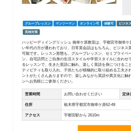
グループレッスン
フリープラングルー
10,000
円(税込) / 月
プレッスン
回数：4 / 1セッション40分
グループレッスン
マンツーマン
オンライン可
体験可
ビジネ
グループレッスン
英検対策
フリープラングルー
19,000
円(税込) / 総額
プレッスン
ハッピーディイングリッシュ 御幸ケ原教室は、宇都宮市御幸ケ
回数：8 / 1セッション40分
い年代の方が通われており、日常英会話はもちろん、ビジネス英
可能です。レッスン形態も、グループレッスン、セミプライベ
グループレッスン
ン、自宅訪問とご自身の生活スタイルや学習スタイルに合わせ
フリープラングルー
28,000
円(税込) / 総額
るレッスンで、生きた英語に触れ、楽しく英語を身につけるこ
プレッスン
回数：12 / 1セッション40分
ティビティも取り入れ、子供たちが積極的に取り組める工夫さ
ントがたくさんありますので、楽しみながら英語や異文化に触
ンへお気軽にご参加ください。
マンツーマン
フリープランマンツ
28,000
円(税込) / 月
ーマンレッスン
営業時間
お問い合わせください
定休
回数：4 / 1セッション40分
住所
栃木県宇都宮市御幸ケ原62-49
マンツーマン
フリープランマンツ
50,000
アクセス
宇都宮駅から 2610m
円(税込) / 月
ーマンレッスン
回数：8 / 1セッション40分