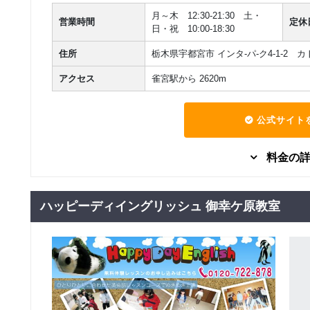
回数：4 / 1セッション40分
月～木 12:30-21:30 土・
営業時間
定休
日・祝 10:00-18:30
マンツーマン
フリープランマンツ
50,000
円(税込) / 月
住所
栃木県宇都宮市 インタ-パ-ク4-1-2 
ーマンレッスン
回数：8 / 1セッション40分
アクセス
雀宮駅から 2620m
マンツーマン
フリープランマンツ
70,000
円(税込) / 月
ーマンレッスン
公式サイト
回数：4 / 1セッション40分
料金の
グループレッスン
固定プラングループ
ハッピーディイングリッシュ 御幸ケ原教室
10,000
円(税込) / 月
レッスン
回数：4 / 1セッション40分
マンツーマン
固定プランマンツー
22,222
円(税込) / 月
マンレッスン
回数：4 / 1セッション40分