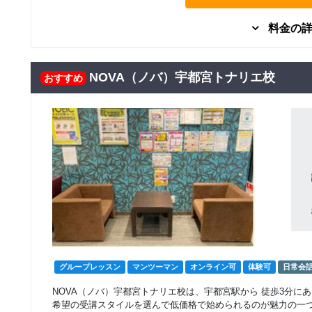
料金の
グループレッスン
固定プラングループ
NOVA（ノバ）宇都宮トナリエ校
10,000
おすすめ
円(税込) / 月
レッスン
回数：4 / 1セッション40分
マンツーマン
固定プランマンツー
22,222
円(税込) / 月
マンレッスン
回数：4 / 1セッション40分
グループレッスン
フリープラングルー
10,000
円(税込) / 月
プレッスン
回数：4 / 1セッション40分
グループレッスン
フリープラングルー
19,000
グループレッスン
マンツーマン
オンライン可
体験可
日常会
円(税込) / 総額
プレッスン
回数：8 / 1セッション40分
NOVA（ノバ）宇都宮トナリエ校は、宇都宮駅から 徒歩3分に
希望の受講スタイルを選んで低価格で始められるのが魅力の一
グループレッスン