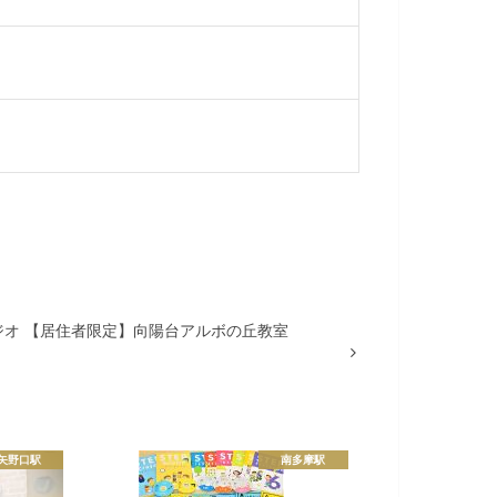
ジオ 【居住者限定】向陽台アルボの丘教室
矢野口駅
南多摩駅