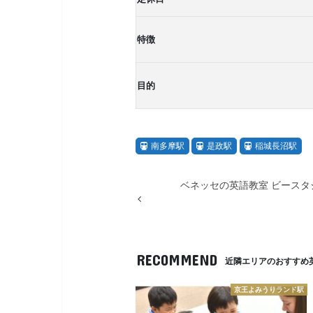
特徴
目的
南多摩駅
是政駅
稲城長沼駅
ベネッセの英語教室 ビースタ
RECOMMEND
近隣エリアのおすすめ
京王よみうりランド駅