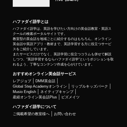
ハファダイ語学とは
ハファダイ語学は、英語を学びたい方向けの英会話教室・英語ス
クールの検索ポータルサイトです。
教室型の英会話を地域ごとに紹介するのはもちろん、オンライン
英会話や英語アプリ・教材まで、英語学習する方に役立つサービ
スをご紹介しています。
またサービスだけでなく、英語学習に役立つコラムも併せて解説
しつつ、”英語学習するならハファダイ語学”というポジションを取
れるよう、丁寧なコンテンツ作成を心がけています。
おすすめオンライン英会話サービス
レアジョブ
DMM英会話
Global Step Academyオンライン
リップルキッズパーク
Musio English
ネイティブキャンプ
産経オンライン英会話Plus
ビズメイツ
ハファダイ語学について
ご掲載希望の教室様へ
お問い合わせ