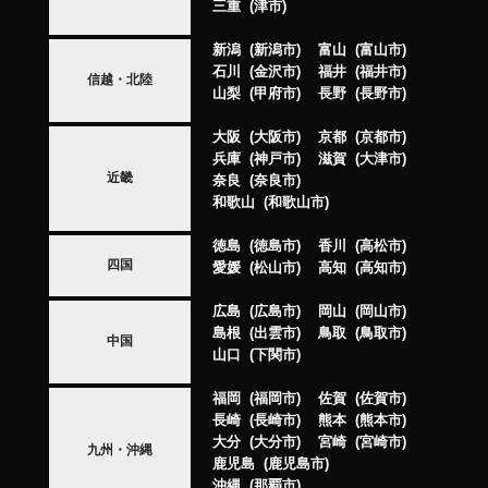
三重
津市
新潟
新潟市
富山
富山市
石川
金沢市
福井
福井市
信越・北陸
山梨
甲府市
長野
長野市
大阪
大阪市
京都
京都市
兵庫
神戸市
滋賀
大津市
近畿
奈良
奈良市
和歌山
和歌山市
徳島
徳島市
香川
高松市
四国
愛媛
松山市
高知
高知市
広島
広島市
岡山
岡山市
島根
出雲市
鳥取
鳥取市
中国
山口
下関市
福岡
福岡市
佐賀
佐賀市
長崎
長崎市
熊本
熊本市
大分
大分市
宮崎
宮崎市
九州・沖縄
鹿児島
鹿児島市
沖縄
那覇市