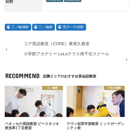
目的
三ノ輪橋駅
三ノ輪駅
荒川一中前駅
コア英語教室（CORE）東尾久教室
小学館アカデミー LaLaテラス南千住スクール
RECOMMEND
近隣エリアのおすすめ英会話教室
三ノ輪駅
千住大橋駅
ベネッセの英語教室 ビースタジオ
ラヴィ知育学習教室 ミッドガーデン
東浅草1丁目教室
シティ校