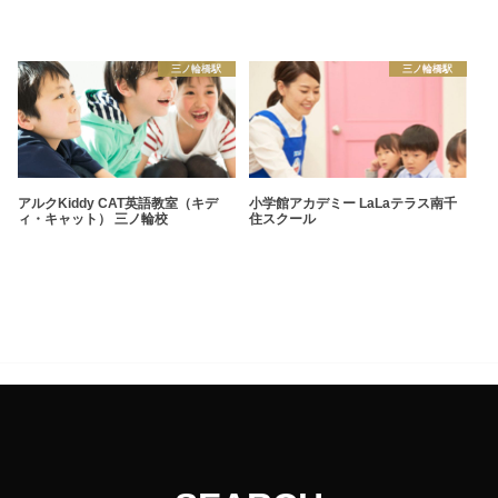
三ノ輪橋駅
三ノ輪橋駅
アルクKiddy CAT英語教室（キデ
小学館アカデミー LaLaテラス南千
ィ・キャット） 三ノ輪校
住スクール