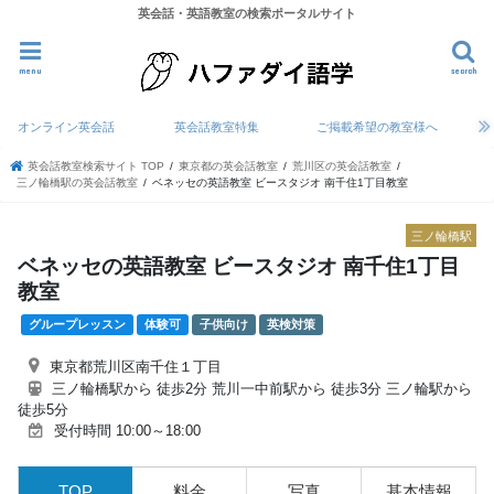
英会話・英語教室の検索ポータルサイト
menu
search
オンライン英会話
英会話教室特集
ご掲載希望の教室様へ
英会話教室検索サイト TOP
東京都の英会話教室
荒川区の英会話教室
三ノ輪橋駅の英会話教室
ベネッセの英語教室 ビースタジオ 南千住1丁目教室
三ノ輪橋駅
ベネッセの英語教室 ビースタジオ 南千住1丁目
教室
グループレッスン
体験可
子供向け
英検対策
東京都荒川区南千住１丁目
三ノ輪橋駅から 徒歩2分 荒川一中前駅から 徒歩3分 三ノ輪駅から
徒歩5分
受付時間 10:00～18:00
TOP
料金
写真
基本情報