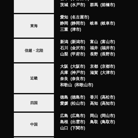
茨城
水戸市
群馬
前橋市
愛知
名古屋市
静岡
静岡市
岐阜
岐阜市
東海
三重
津市
新潟
新潟市
富山
富山市
石川
金沢市
福井
福井市
信越・北陸
山梨
甲府市
長野
長野市
大阪
大阪市
京都
京都市
兵庫
神戸市
滋賀
大津市
近畿
奈良
奈良市
和歌山
和歌山市
徳島
徳島市
香川
高松市
四国
愛媛
松山市
高知
高知市
広島
広島市
岡山
岡山市
島根
出雲市
鳥取
鳥取市
中国
山口
下関市