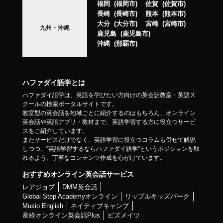
福岡
福岡市
佐賀
佐賀市
長崎
長崎市
熊本
熊本市
大分
大分市
宮崎
宮崎市
九州・沖縄
鹿児島
鹿児島市
沖縄
那覇市
ハファダイ語学とは
ハファダイ語学は、英語を学びたい方向けの英会話教室・英語ス
クールの検索ポータルサイトです。
教室型の英会話を地域ごとに紹介するのはもちろん、オンライン
英会話や英語アプリ・教材まで、英語学習する方に役立つサービ
スをご紹介しています。
またサービスだけでなく、英語学習に役立つコラムも併せて解説
しつつ、”英語学習するならハファダイ語学”というポジションを取
れるよう、丁寧なコンテンツ作成を心がけています。
おすすめオンライン英会話サービス
レアジョブ
DMM英会話
Global Step Academyオンライン
リップルキッズパーク
Musio English
ネイティブキャンプ
産経オンライン英会話Plus
ビズメイツ