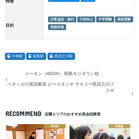
特徴
日常会話・旅行
子供向け
中学受験
高校受験
目的
英検対策
中神駅
昭島駅
西武立川駅
イーオン（AEON） 昭島モリタウン校
ベネッセの英語教室 ビースタジオ ヤオコー西武立川プ
ラザ
RECOMMEND
近隣エリアのおすすめ英会話教室
拝島駅
拝島駅