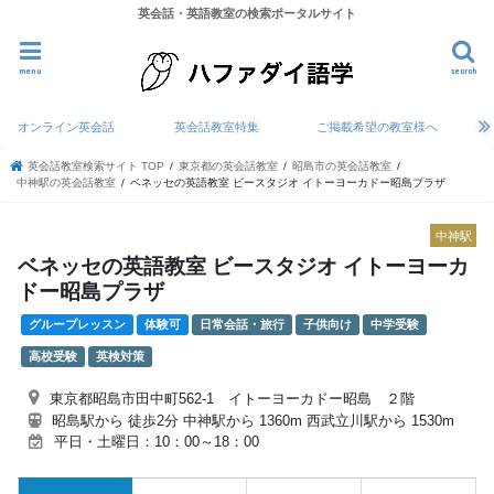
英会話・英語教室の検索ポータルサイト
menu
search
オンライン英会話
英会話教室特集
ご掲載希望の教室様へ
英会話教室検索サイト TOP
東京都の英会話教室
昭島市の英会話教室
中神駅の英会話教室
ベネッセの英語教室 ビースタジオ イトーヨーカドー昭島プラザ
中神駅
ベネッセの英語教室 ビースタジオ イトーヨーカ
ドー昭島プラザ
グループレッスン
体験可
日常会話・旅行
子供向け
中学受験
高校受験
英検対策
東京都昭島市田中町562-1 イトーヨーカドー昭島 ２階
昭島駅から 徒歩2分 中神駅から 1360m 西武立川駅から 1530m
平日・土曜日：10：00～18：00