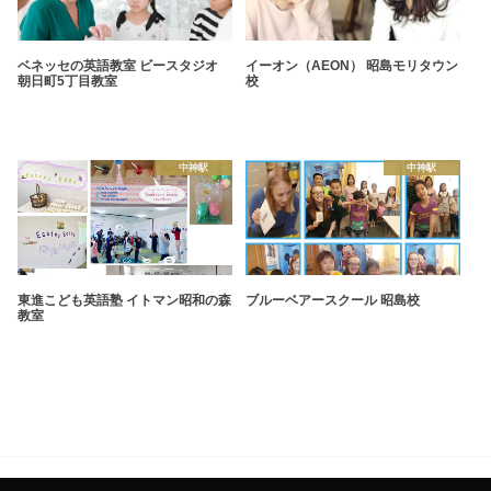
ベネッセの英語教室 ビースタジオ
イーオン（AEON） 昭島モリタウン
朝日町5丁目教室
校
中神駅
中神駅
東進こども英語塾 イトマン昭和の森
ブルーベアースクール 昭島校
教室