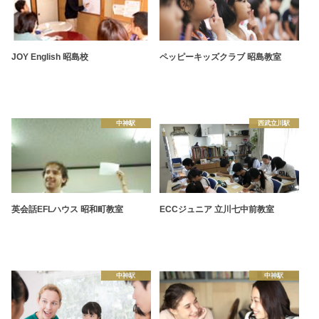
JOY English 昭島校
ペッピーキッズクラブ 昭島教室
中神駅
西武立川駅
英会話EFLハウス 昭和町教室
ECCジュニア 立川七中前教室
中神駅
中神駅