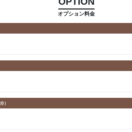
OPTION
オプション料金
０分）