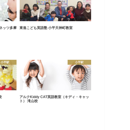
 ネッツ多摩
東進こども英語塾 小平天神町教室
小平駅
小平駅
校
アルクKiddy CAT英語教室（キディ・キャッ
ト） 滝山校