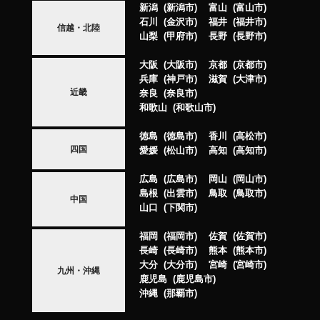
新潟
新潟市
富山
富山市
石川
金沢市
福井
福井市
信越・北陸
山梨
甲府市
長野
長野市
大阪
大阪市
京都
京都市
兵庫
神戸市
滋賀
大津市
近畿
奈良
奈良市
和歌山
和歌山市
徳島
徳島市
香川
高松市
四国
愛媛
松山市
高知
高知市
広島
広島市
岡山
岡山市
島根
出雲市
鳥取
鳥取市
中国
山口
下関市
福岡
福岡市
佐賀
佐賀市
長崎
長崎市
熊本
熊本市
大分
大分市
宮崎
宮崎市
九州・沖縄
鹿児島
鹿児島市
沖縄
那覇市