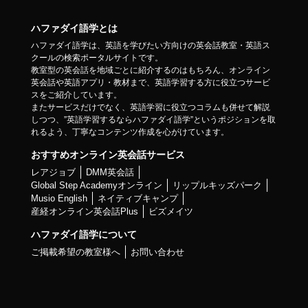
ハファダイ語学とは
ハファダイ語学は、英語を学びたい方向けの英会話教室・英語ス
クールの検索ポータルサイトです。
教室型の英会話を地域ごとに紹介するのはもちろん、オンライン
英会話や英語アプリ・教材まで、英語学習する方に役立つサービ
スをご紹介しています。
またサービスだけでなく、英語学習に役立つコラムも併せて解説
しつつ、”英語学習するならハファダイ語学”というポジションを取
れるよう、丁寧なコンテンツ作成を心がけています。
おすすめオンライン英会話サービス
レアジョブ
DMM英会話
Global Step Academyオンライン
リップルキッズパーク
Musio English
ネイティブキャンプ
産経オンライン英会話Plus
ビズメイツ
ハファダイ語学について
ご掲載希望の教室様へ
お問い合わせ