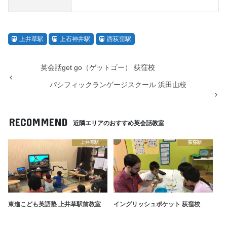
上井草駅
上石神井駅
西荻窪駅
英会話get go（ゲットゴー） 荻窪校
パシフィックランゲージスクール 浜田山校
RECOMMEND
近隣エリアのおすすめ英会話教室
上井草駅
荻窪駅
東進こども英語塾 上井草駅前教室
イングリッシュポケット 荻窪校