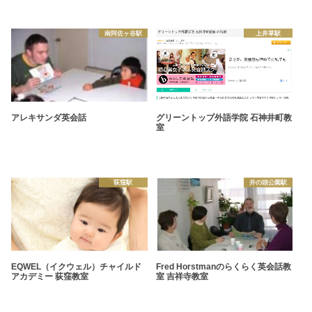
南阿佐ヶ谷駅
上井草駅
アレキサンダ英会話
グリーントップ外語学院 石神井町教
室
荻窪駅
井の頭公園駅
EQWEL（イクウェル）チャイルド
Fred Horstmanのらくらく英会話教
アカデミー 荻窪教室
室 吉祥寺教室