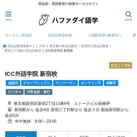
英会話・英語教室の検索ポータルサイト
menu
search
オンライン英会話
英会話教室特集
ご掲載希望の教室様へ
英会話教室検索サイト TOP
東京都の英会話教室
新宿区の英会話教室
新宿三丁目駅の英会話教室
ICC外語学院 新宿校
新宿三丁目駅
ICC外語学院 新宿校
会話式
グループレッスン
マンツーマン
オンライン可
体験可
ビジネス
日常会話・旅行
東京都新宿区新宿2丁目11番4号 ストークビル長崎4F
新宿駅から 徒歩4分 新宿三丁目駅から 徒歩２分 新線新宿駅から
徒歩5分
年中無休 8:00～23:00