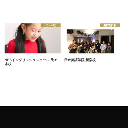
代々木駅
新宿西口駅
NESイングリッシュスクール 代々
日米英語学院 新宿校
木校