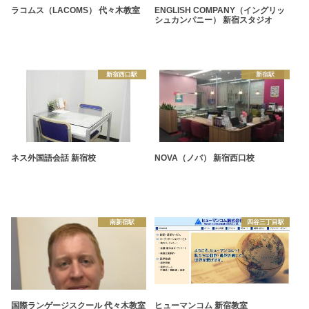
ラコムス（LACOMS） 代々木教室
ENGLISH COMPANY（イングリッ
シュカンパニー） 新宿スタジオ
新宿西口駅
新宿駅
ネス外国語会話 新宿校
NOVA（ノバ） 新宿西口校
南新宿駅
四谷三丁目駅
国際ランゲージスクール 代々木教室
ヒューマンコム 新宿教室