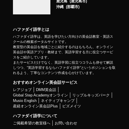
鹿児島
鹿児島市
沖縄
那覇市
ハファダイ語学とは
ハファダイ語学は、英語を学びたい方向けの英会話教室・英語ス
クールの検索ポータルサイトです。
教室型の英会話を地域ごとに紹介するのはもちろん、オンライン
英会話や英語アプリ・教材まで、英語学習する方に役立つサービ
スをご紹介しています。
またサービスだけでなく、英語学習に役立つコラムも併せて解説
しつつ、”英語学習するならハファダイ語学”というポジションを取
れるよう、丁寧なコンテンツ作成を心がけています。
おすすめオンライン英会話サービス
レアジョブ
DMM英会話
Global Step Academyオンライン
リップルキッズパーク
Musio English
ネイティブキャンプ
産経オンライン英会話Plus
ビズメイツ
ハファダイ語学について
ご掲載希望の教室様へ
お問い合わせ