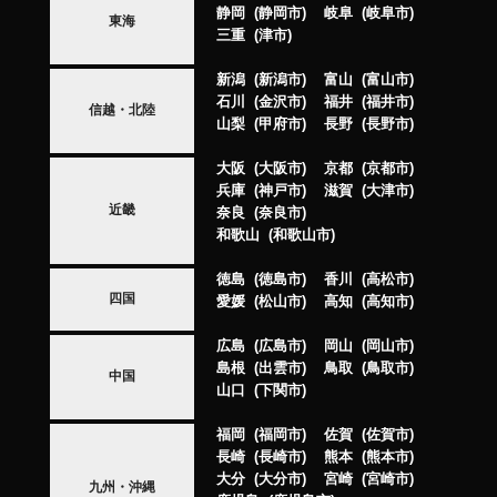
静岡
静岡市
岐阜
岐阜市
東海
三重
津市
新潟
新潟市
富山
富山市
石川
金沢市
福井
福井市
信越・北陸
山梨
甲府市
長野
長野市
大阪
大阪市
京都
京都市
兵庫
神戸市
滋賀
大津市
近畿
奈良
奈良市
和歌山
和歌山市
徳島
徳島市
香川
高松市
四国
愛媛
松山市
高知
高知市
広島
広島市
岡山
岡山市
島根
出雲市
鳥取
鳥取市
中国
山口
下関市
福岡
福岡市
佐賀
佐賀市
長崎
長崎市
熊本
熊本市
大分
大分市
宮崎
宮崎市
九州・沖縄