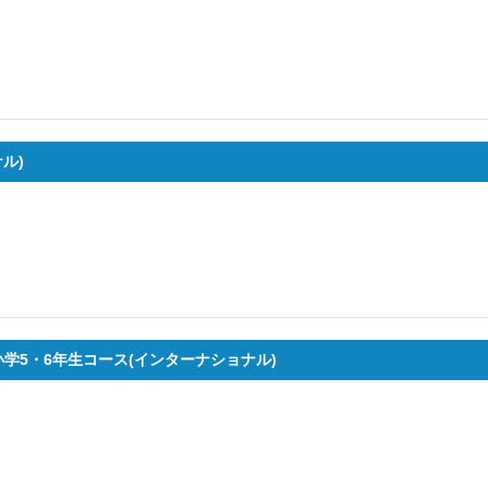
ル)
小学5・6年生コース(インターナショナル)