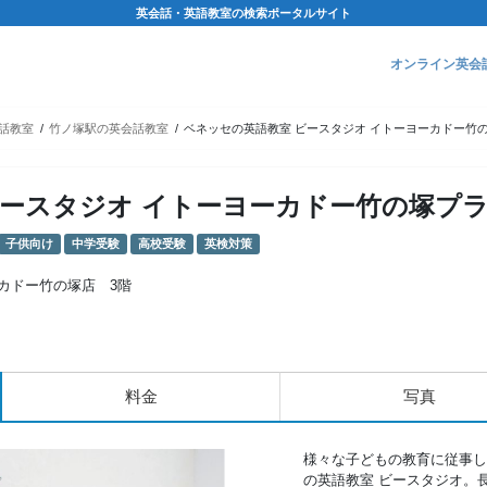
英会話・英語教室の検索ポータルサイト
オンライン英会
話教室
竹ノ塚駅の英会話教室
ベネッセの英語教室 ビースタジオ イトーヨーカドー竹
ビースタジオ イトーヨーカドー竹の塚プ
子供向け
中学受験
高校受験
英検対策
ーカドー竹の塚店 3階
料金
写真
様々な子どもの教育に従事し
の英語教室 ビースタジオ。