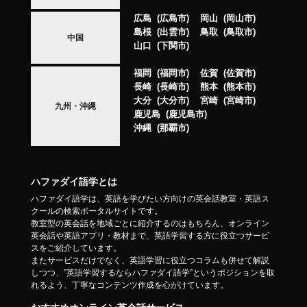
広島
広島市
岡山
岡山市
島根
出雲市
鳥取
鳥取市
中国
山口
下関市
福岡
福岡市
佐賀
佐賀市
長崎
長崎市
熊本
熊本市
大分
大分市
宮崎
宮崎市
九州・沖縄
鹿児島
鹿児島市
沖縄
那覇市
ハファダイ語学とは
ハファダイ語学は、英語を学びたい方向けの英会話教室・英語ス
クールの検索ポータルサイトです。
教室型の英会話を地域ごとに紹介するのはもちろん、オンライン
英会話や英語アプリ・教材まで、英語学習する方に役立つサービ
スをご紹介しています。
またサービスだけでなく、英語学習に役立つコラムも併せて解説
しつつ、”英語学習するならハファダイ語学”というポジションを取
れるよう、丁寧なコンテンツ作成を心がけています。