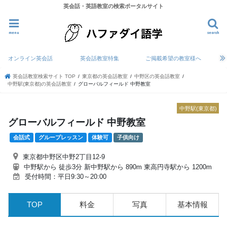
英会話・英語教室の検索ポータルサイト
menu
search
オンライン英会話
英会話教室特集
ご掲載希望の教室様へ
英会話教室検索サイト TOP
東京都の英会話教室
中野区の英会話教室
中野駅(東京都)の英会話教室
グローバルフィールド 中野教室
中野駅(東京都)
グローバルフィールド 中野教室
会話式
グループレッスン
体験可
子供向け
東京都中野区中野2丁目12-9
中野駅から 徒歩3分 新中野駅から 890m 東高円寺駅から 1200m
受付時間：平日9:30～20:00
TOP
料金
写真
基本情報