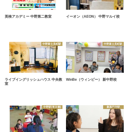
英検アカデミー 中野第二教室
イーオン（AEON） 中野マルイ校
中野富士見町駅
中野富士見町駅
ライブイングリッシュハウス 中央教
WinBe（ウィンビー） 新中野校
室
中野駅(東京都)
新高円寺駅