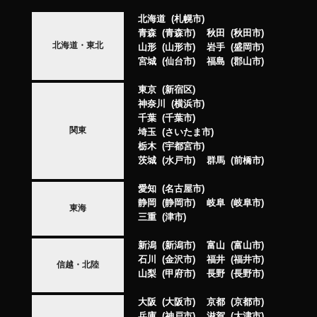
北海道
札幌市
青森
青森市
秋田
秋田市
北海道・東北
山形
山形市
岩手
盛岡市
宮城
仙台市
福島
郡山市
東京
新宿区
神奈川
横浜市
千葉
千葉市
関東
埼玉
さいたま市
栃木
宇都宮市
茨城
水戸市
群馬
前橋市
愛知
名古屋市
静岡
静岡市
岐阜
岐阜市
東海
三重
津市
新潟
新潟市
富山
富山市
石川
金沢市
福井
福井市
信越・北陸
山梨
甲府市
長野
長野市
大阪
大阪市
京都
京都市
兵庫
神戸市
滋賀
大津市