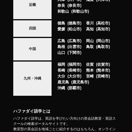
近畿
奈良
奈良市
和歌山
和歌山市
徳島
徳島市
香川
高松市
四国
愛媛
松山市
高知
高知市
広島
広島市
岡山
岡山市
島根
出雲市
鳥取
鳥取市
中国
山口
下関市
福岡
福岡市
佐賀
佐賀市
長崎
長崎市
熊本
熊本市
大分
大分市
宮崎
宮崎市
九州・沖縄
鹿児島
鹿児島市
沖縄
那覇市
ハファダイ語学とは
ハファダイ語学は、英語を学びたい方向けの英会話教室・英語ス
クールの検索ポータルサイトです。
教室型の英会話を地域ごとに紹介するのはもちろん、オンライン