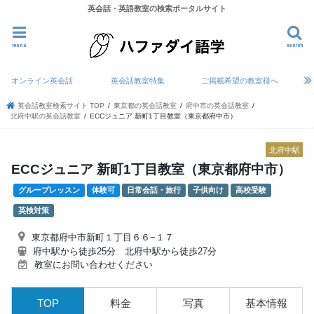
英会話・英語教室の検索ポータルサイト
menu
search
オンライン英会話
英会話教室特集
ご掲載希望の教室様へ
英会話教室検索サイト TOP
東京都の英会話教室
府中市の英会話教室
北府中駅の英会話教室
ECCジュニア 新町1丁目教室（東京都府中市）
北府中駅
ECCジュニア 新町1丁目教室（東京都府中市）
グループレッスン
体験可
日常会話・旅行
子供向け
高校受験
英検対策
東京都府中市新町１丁目６６−１７
府中駅から徒歩25分 北府中駅から徒歩27分
教室にお問い合わせください
TOP
料金
写真
基本情報