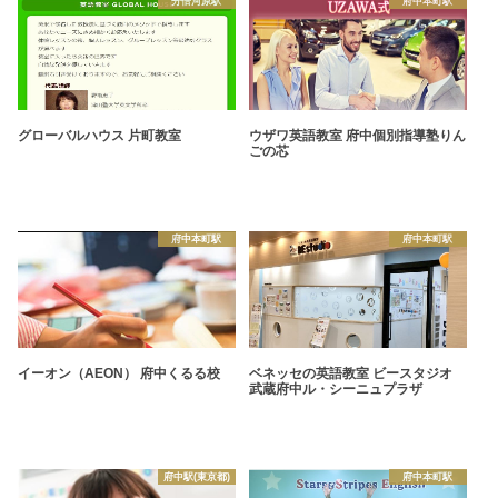
分倍河原駅
府中本町駅
グローバルハウス 片町教室
ウザワ英語教室 府中個別指導塾りん
ごの芯
府中本町駅
府中本町駅
イーオン（AEON） 府中くるる校
ベネッセの英語教室 ビースタジオ
武蔵府中ル・シーニュプラザ
府中駅(東京都)
府中本町駅