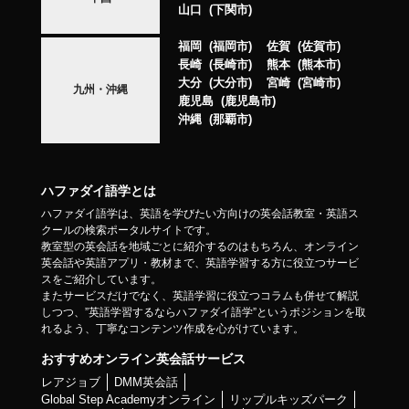
山口
下関市
福岡
福岡市
佐賀
佐賀市
長崎
長崎市
熊本
熊本市
大分
大分市
宮崎
宮崎市
九州・沖縄
鹿児島
鹿児島市
沖縄
那覇市
ハファダイ語学とは
ハファダイ語学は、英語を学びたい方向けの英会話教室・英語ス
クールの検索ポータルサイトです。
教室型の英会話を地域ごとに紹介するのはもちろん、オンライン
英会話や英語アプリ・教材まで、英語学習する方に役立つサービ
スをご紹介しています。
またサービスだけでなく、英語学習に役立つコラムも併せて解説
しつつ、”英語学習するならハファダイ語学”というポジションを取
れるよう、丁寧なコンテンツ作成を心がけています。
おすすめオンライン英会話サービス
レアジョブ
DMM英会話
Global Step Academyオンライン
リップルキッズパーク