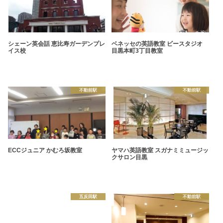
シェーン英会話 恵比寿ガーデンプレ
ベネッセの英語教室 ビースタジオ
イス校
目黒本町3丁目教室
不動前駅
不動前駅
ECCジュニア かむろ坂教室
ヤマハ英語教室 スガナミミュージッ
クサロン目黒
五反田駅
不動前駅