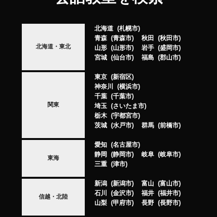
北海道
札幌市
青森
青森市
秋田
秋田市
北海道・東北
山形
山形市
岩手
盛岡市
宮城
仙台市
福島
郡山市
東京
新宿区
神奈川
横浜市
千葉
千葉市
関東
埼玉
さいたま市
栃木
宇都宮市
茨城
水戸市
群馬
前橋市
愛知
名古屋市
静岡
静岡市
岐阜
岐阜市
東海
三重
津市
新潟
新潟市
富山
富山市
石川
金沢市
福井
福井市
信越・北陸
山梨
甲府市
長野
長野市