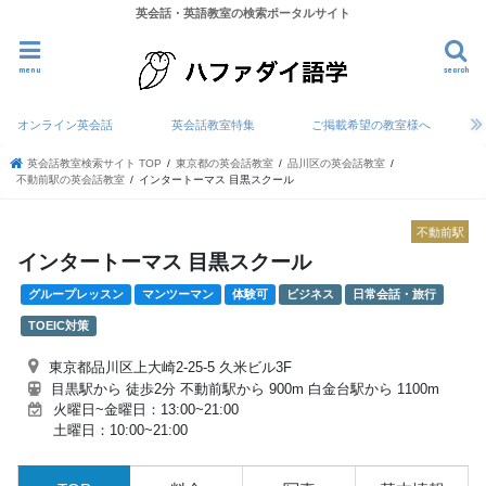
英会話・英語教室の検索ポータルサイト
menu
search
オンライン英会話
英会話教室特集
ご掲載希望の教室様へ
英会話教室検索サイト TOP
東京都の英会話教室
品川区の英会話教室
不動前駅の英会話教室
インタートーマス 目黒スクール
不動前駅
インタートーマス 目黒スクール
グループレッスン
マンツーマン
体験可
ビジネス
日常会話・旅行
TOEIC対策
東京都品川区上大崎2-25-5 久米ビル3F
目黒駅から 徒歩2分 不動前駅から 900m 白金台駅から 1100m
火曜日~金曜日：13:00~21:00
土曜日：10:00~21:00