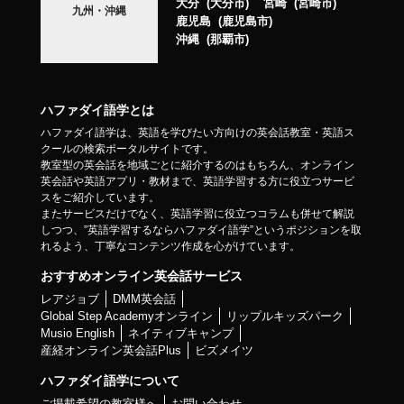
大分
大分市
宮崎
宮崎市
九州・沖縄
鹿児島
鹿児島市
沖縄
那覇市
ハファダイ語学とは
ハファダイ語学は、英語を学びたい方向けの英会話教室・英語ス
クールの検索ポータルサイトです。
教室型の英会話を地域ごとに紹介するのはもちろん、オンライン
英会話や英語アプリ・教材まで、英語学習する方に役立つサービ
スをご紹介しています。
またサービスだけでなく、英語学習に役立つコラムも併せて解説
しつつ、”英語学習するならハファダイ語学”というポジションを取
れるよう、丁寧なコンテンツ作成を心がけています。
おすすめオンライン英会話サービス
レアジョブ
DMM英会話
Global Step Academyオンライン
リップルキッズパーク
Musio English
ネイティブキャンプ
産経オンライン英会話Plus
ビズメイツ
ハファダイ語学について
ご掲載希望の教室様へ
お問い合わせ