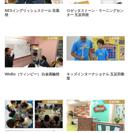
NESイングリッシュスクール 目黒
ロゼッタストーン・ラーニングセン
校
ター 五反田校
五反田駅
五反田駅
WinBe（ウィンビー） 白金高輪校
キッズインターナショナル 五反田教
室
五反田駅
五反田駅