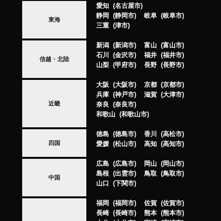
愛知
名古屋市
静岡
静岡市
岐阜
岐阜市
東海
三重
津市
新潟
新潟市
富山
富山市
石川
金沢市
福井
福井市
信越・北陸
山梨
甲府市
長野
長野市
大阪
大阪市
京都
京都市
兵庫
神戸市
滋賀
大津市
近畿
奈良
奈良市
和歌山
和歌山市
徳島
徳島市
香川
高松市
四国
愛媛
松山市
高知
高知市
広島
広島市
岡山
岡山市
島根
出雲市
鳥取
鳥取市
中国
山口
下関市
福岡
福岡市
佐賀
佐賀市
長崎
長崎市
熊本
熊本市