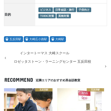
ビジネス
日常会話・旅行
子供向け
目的
TOEIC対策
英検対策
五反田駅
大崎広小路駅
大崎駅
インタートーマス 大崎スクール
ロゼッタストーン・ラーニングセンター 五反田校
RECOMMEND
近隣エリアのおすすめ英会話教室
五反田駅
五反田駅