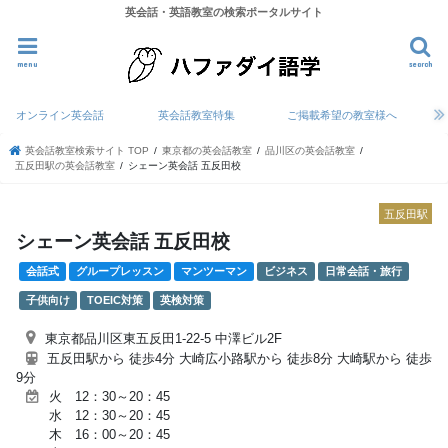
英会話・英語教室の検索ポータルサイト
menu
search
オンライン英会話
英会話教室特集
ご掲載希望の教室様へ
英会話教室検索サイト TOP
東京都の英会話教室
品川区の英会話教室
五反田駅の英会話教室
シェーン英会話 五反田校
五反田駅
シェーン英会話 五反田校
会話式
グループレッスン
マンツーマン
ビジネス
日常会話・旅行
子供向け
TOEIC対策
英検対策
東京都品川区東五反田1-22-5 中澤ビル2F
五反田駅から 徒歩4分 大崎広小路駅から 徒歩8分 大崎駅から 徒歩
9分
火 12：30～20：45
水 12：30～20：45
木 16：00～20：45