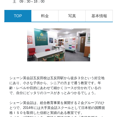
土 09：30～18：00
TOP
料金
写真
基本情報
シェーン英会話五反田校は五反田駅から徒歩３分という好立地
にあり、小さな子供から、シニアの方まで通う教室です。年
齢・レベルや目的にあわせて細かくコースが分かれているの
で、自分にピッタリのコースがきっとみつかるでしょう。
シェーン英会話は、総合教育事業を展開するＺ会グループのひ
とつで、2014年には大手英会話スクールとして日本初の国際規
格ＩＳＯを取得した信頼と実績のある教室です。